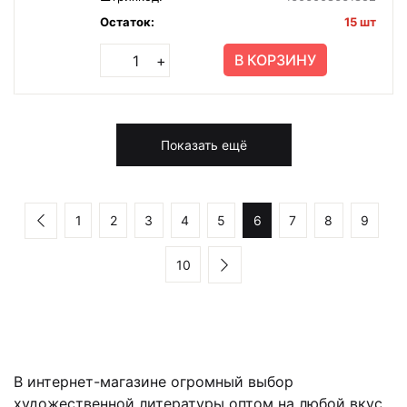
Остаток:
15 шт
В КОРЗИНУ
+
Показать ещё
1
2
3
4
5
6
7
8
9
10
В интернет-магазине огромный выбор
художественной литературы оптом на любой вкус.