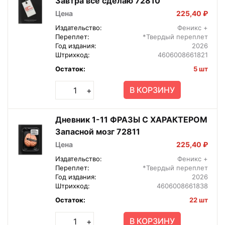
Завтра все сделаю 72810
Цена
225,40 ₽
Издательство:
Феникс +
Переплет:
*Твердый переплет
Год издания:
2026
Штрихкод:
4606008661821
Остаток:
5 шт
В КОРЗИНУ
+
Дневник 1-11 ФРАЗЫ С ХАРАКТЕРОМ
Запасной мозг 72811
Цена
225,40 ₽
Издательство:
Феникс +
Переплет:
*Твердый переплет
Год издания:
2026
Штрихкод:
4606008661838
Остаток:
22 шт
В КОРЗИНУ
+