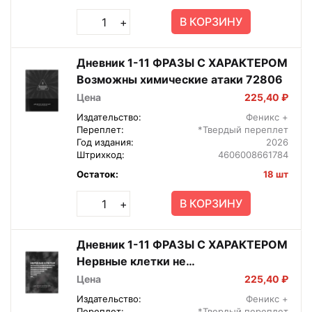
В КОРЗИНУ
+
Дневник 1-11 ФРАЗЫ С ХАРАКТЕРОМ
Возможны химические атаки 72806
Цена
225,40 ₽
Издательство:
Феникс +
Переплет:
*Твердый переплет
Год издания:
2026
Штрихкод:
4606008661784
Остаток:
18 шт
В КОРЗИНУ
+
Дневник 1-11 ФРАЗЫ С ХАРАКТЕРОМ
Нервные клетки не
восстанавливаются 72807
Цена
225,40 ₽
Издательство:
Феникс +
Переплет:
*Твердый переплет