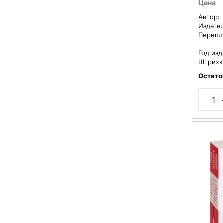
Цена
Автор:
Издате
Перепл
Год изд
Штрихк
Остато