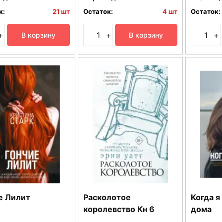
к:
21 шт
Остаток:
4 шт
Остаток:
+
+
+
В корзину
В корзину
е Лилит
Расколотое
Когда я
королевство Кн 6
дома