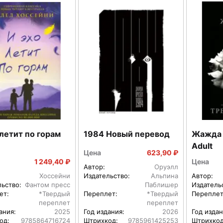
 летит по горам
1984 Новый перевод
Жажда 
Adult
Цена
623,90 ₽
1 249,40 ₽
Цена
Автор:
Оруэлл
Хоссейни
Издательство:
Альпина
Автор:
льство:
Фантом пресс
Паблишер
Издатель
ет:
*Твердый
Переплет:
*Твердый
Переплет
переплет
переплет
ания:
2025
Год издания:
2026
Год издан
од:
9785864716724
Штрихкод:
9785961425253
Штрихкод