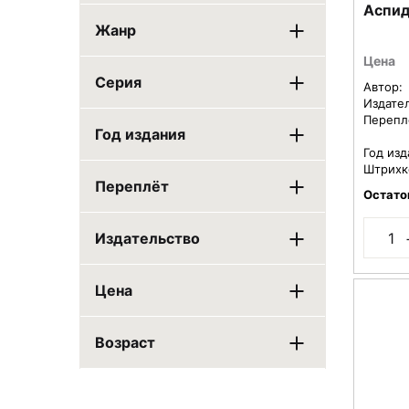
Аспи
Жанр
Цена
Серия
Автор:
Издате
Перепл
Год издания
Год изд
Штрихк
Переплёт
Остато
Издательство
Цена
Возраст