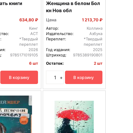
ать книги
Женщина в белом Бол
кн Нов обл
634,80 ₽
Цена
1 213,70 ₽
Кинг
Автор:
Коллинз
ство:
АСТ
Издательство:
Азбука
:
*Твердый
Переплет:
*Твердый
переплет
переплет
ия:
2026
Год издания:
2025
:
9785171019105
Штрихкод:
9785389190801
6 шт
Остаток:
2 шт
+
В корзину
В корзину