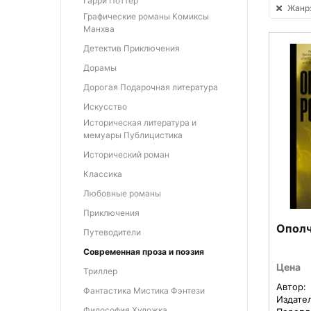
Гарри Поттер
Жанр:
Графические романы Комиксы
Манхва
Детектив Приключения
Дорамы
Дорогая Подарочная литература
Искусство
Историческая литература и
мемуары Публицистика
Исторический роман
Классика
Любовные романы
Приключения
Ополч
Путеводители
Современная проза и поэзия
Цена
Триллер
Автор:
Фантастика Мистика Фэнтези
Издате
Философия Художка