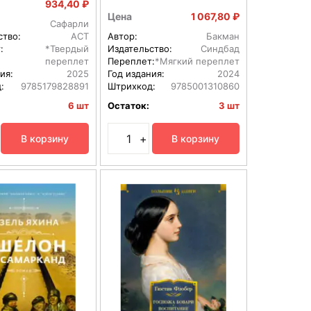
934,40 ₽
Цена
1 067,80 ₽
Сафарли
ство:
АСТ
Автор:
Бакман
:
*Твердый
Издательство:
Синдбад
переплет
Переплет:
*Мягкий переплет
ия:
2025
Год издания:
2024
:
9785179828891
Штрихкод:
9785001310860
6 шт
Остаток:
3 шт
+
В корзину
В корзину