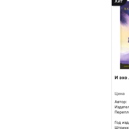
Хит
И эхо
Цена
Автор:
Издате
Перепл
Год изд
Штрихк