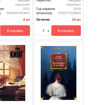
:
*Твердый
Переплет:
*Твердый
переплет
переплет
ия:
2021
Год издания:
2026
:
9785952454811
Штрихкод:
9785171228941
4 шт
Остаток:
24 шт
+
В корзину
В корзину