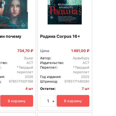
чин почему
Родина Corpus 16+
734,70 ₽
Цена
1 491,00 ₽
Эшер
Автор:
Арамбуру
ство:
АСТ
Издательство:
АСТ
:
*Твердый
Переплет:
*Твердый
переплет
переплет
ия:
2026
Год издания:
2025
:
9785171001186
Штрихкод:
9785171146580
4 шт
Остаток:
7 шт
+
В корзину
В корзину