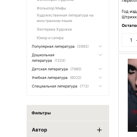
Перепл
Фольклор Мифы
Год изд
Художественная литература на
Штрихк
иностранном языке
Остато
Эзотерика Художка
Юмор и сатира
Популярная литература
(3993)
Дошкольная
литература
(1224)
Детская литература
(7985)
Учебная литература
(6022)
Специальная литература
(713)
Фильтры
Автор