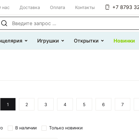
+7 8793 32
 нас
Доставка
Оплата
Контакты
оиск по сайту
нцелярия
Игрушки
Открытки
Новинки
1
2
3
4
5
6
7
то
В наличии
Только новинки