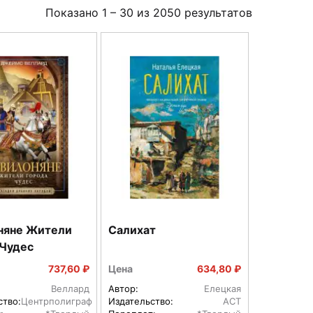
Показано
1
–
30
из
2050
результатов
няне Жители
Салихат
 Чудес
737,60 ₽
Цена
634,80 ₽
Веллард
Автор:
Елецкая
ство:
Центрполиграф
Издательство:
АСТ