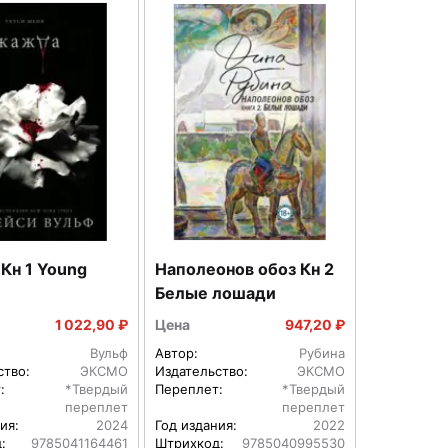
Кн 1 Young
Наполеонов обоз Кн 2
Белые лошади
1 022,90 ₽
Цена
947,20 ₽
Вульф
Автор:
Рубина
ство:
ЭКСМО
Издательство:
ЭКСМО
:
*Твердый
Переплет:
*Твердый
переплет
переплет
ия:
2024
Год издания:
2022
:
9785041164461
Штрихкод:
9785040995530