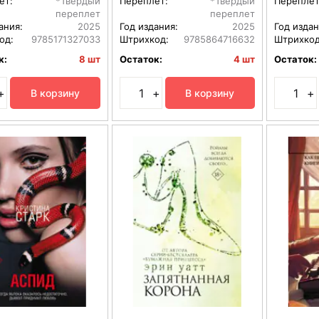
ет:
*Твердый
Переплет:
*Твердый
Переплет
переплет
переплет
ания:
2025
Год издания:
2025
Год издан
од:
9785171327033
Штрихкод:
9785864716632
Штрихкод
к:
8 шт
Остаток:
4 шт
Остаток:
+
+
+
В корзину
В корзину