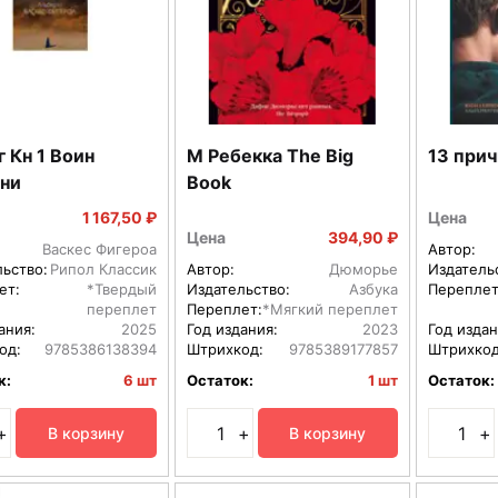
г Кн 1 Воин
М Ребекка The Big
13 при
ни
Book
1 167,50 ₽
Цена
Цена
394,90 ₽
Васкес Фигероа
Автор:
льство:
Рипол Классик
Автор:
Дюморье
Издатель
ет:
*Твердый
Издательство:
Азбука
Переплет
переплет
Переплет:
*Мягкий переплет
ания:
2025
Год издания:
2023
Год издан
од:
9785386138394
Штрихкод:
9785389177857
Штрихкод
к:
6 шт
Остаток:
1 шт
Остаток:
+
+
+
В корзину
В корзину