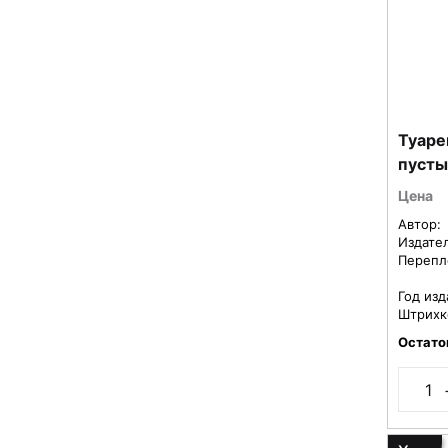
Туаре
пусты
Цена
Автор:
Издате
Перепл
Год изд
Штрихк
Остато