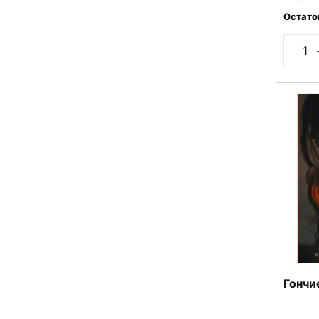
Остато
Гончи