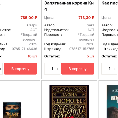
д
Запятнанная корона Кн
Как пис
4
785,00 ₽
Цена
713,30 ₽
Цена
Старк
Автор:
Уатт
Автор:
льство:
АСТ
Издательство:
АСТ
Издатель
ет:
*Твердый
Переплет:
*Твердый
Переплет
переплет
переплет
ания:
2025
Год издания:
2026
Год издан
од:
9785171146436
Штрихкод:
9785171152765
Штрихкод
к:
10 шт
Остаток:
5 шт
Остаток:
+
+
+
В корзину
В корзину