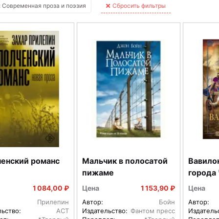
 Современная проза и поэзия
Сбросить фильтры
енский романс
Мальчик в полосатой
Вавило
пижаме
города
1 084,00 ₽
Цена
1 153,90 ₽
Цена
Прилепин
Автор:
Бойн
Автор:
льство:
АСТ
Издательство:
Фантом пресс
Издатель