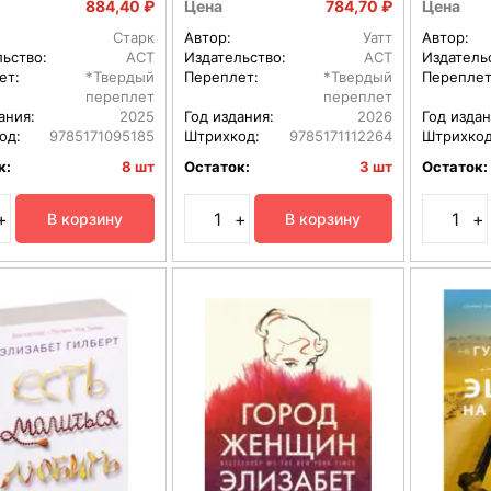
884,40 ₽
Цена
784,70 ₽
Цена
Старк
Автор:
Уатт
Автор:
льство:
АСТ
Издательство:
АСТ
Издатель
ет:
*Твердый
Переплет:
*Твердый
Переплет
переплет
переплет
ания:
2025
Год издания:
2026
Год издан
од:
9785171095185
Штрихкод:
9785171112264
Штрихкод
к:
8 шт
Остаток:
3 шт
Остаток:
+
+
+
В корзину
В корзину