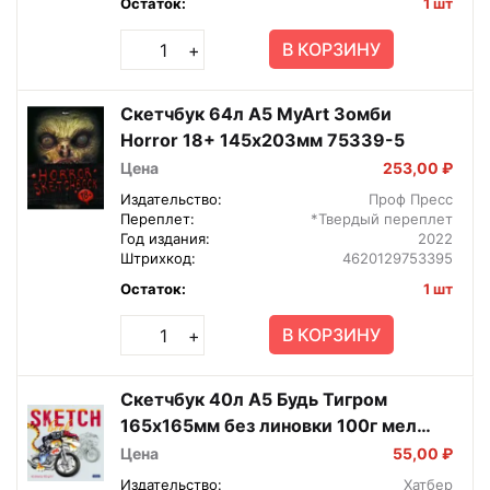
Остаток:
1 шт
В КОРЗИНУ
+
Скетчбук 64л А5 MyArt Зомби
Horror 18+ 145х203мм 75339-5
Цена
253,00 ₽
Издательство:
Проф Пресс
Переплет:
*Твердый переплет
Год издания:
2022
Штрихкод:
4620129753395
Остаток:
1 шт
В КОРЗИНУ
+
Скетчбук 40л А5 Будь Тигром
165х165мм без линовки 100г мел
мат 40Б5лA
Цена
55,00 ₽
Издательство:
Хатбер