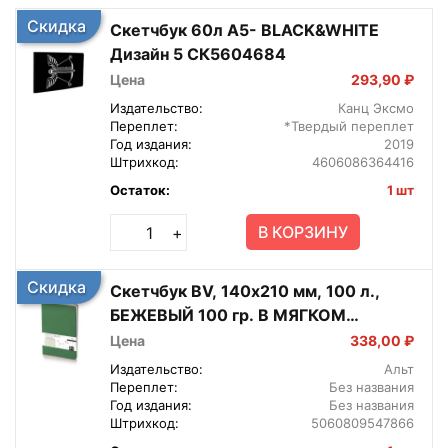
Скидка
Скетчбук 60л А5- BLACK&WHITE
Дизайн 5 СК5604684
Цена
293,90 ₽
Издательство:
Канц Эксмо
Переплет:
*Твердый переплет
Год издания:
2019
Штрихкод:
4606086364416
Остаток:
1 шт
В КОРЗИНУ
+
Скидка
Скетчбук BV, 140х210 мм, 100 л.,
БЕЖЕВЫЙ 100 гр. В МЯГКОМ
ПЕРЕПЛЕТЕ (ТЕМНО-ЗЕЛЕНЫЙ)
Цена
338,00 ₽
Издательство:
Альт
Переплет:
Без названия
Год издания:
Без названия
Штрихкод:
5060809547866