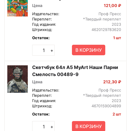
95х138х11см 78362-0
Цена
121,00 ₽
Издательство:
Проф Пресс
Переплет:
*Твердый переплет
Год издания:
2023
Штрихкод:
4620129783620
Остаток:
1 шт
В КОРЗИНУ
+
Скетчбук 64л А5 MyArt Наши Парни
Смелость 00489-9
Цена
212,30 ₽
Издательство:
Проф Пресс
Переплет:
*Твердый переплет
Год издания:
2023
Штрихкод:
4670159004899
Остаток:
2 шт
В КОРЗИНУ
+