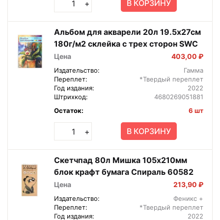
В КОРЗИНУ
+
Альбом для акварели 20л 19.5х27см
180г/м2 склейка с трех сторон SWC
Цена
403,00 ₽
Издательство:
Гамма
Переплет:
*Твердый переплет
Год издания:
2022
Штрихкод:
4680269051881
Остаток:
6 шт
В КОРЗИНУ
+
Скетчпад 80л Мишка 105х210мм
блок крафт бумага Спираль 60582
Цена
213,90 ₽
Издательство:
Феникс +
Переплет:
*Твердый переплет
Год издания:
2022