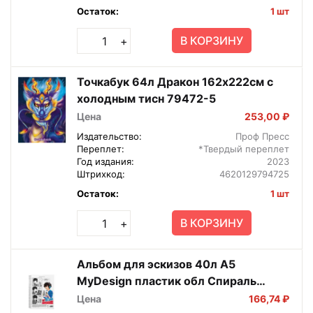
Остаток:
1 шт
В КОРЗИНУ
+
Точкабук 64л Дракон 162х222см с
холодным тисн 79472-5
Цена
253,00 ₽
Издательство:
Проф Пресс
Переплет:
*Твердый переплет
Год издания:
2023
Штрихкод:
4620129794725
Остаток:
1 шт
В КОРЗИНУ
+
Альбом для эскизов 40л А5
MyDesign пластик обл Спираль
51531
Цена
166,74 ₽