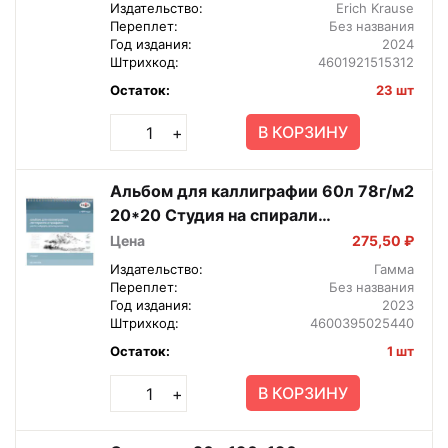
Издательство:
Erich Krause
Переплет:
Без названия
Год издания:
2024
Штрихкод:
4601921515312
Остаток:
23 шт
В КОРЗИНУ
+
Альбом для каллиграфии 60л 78г/м2
20*20 Студия на спирали
55K01S760W
Цена
275,50 ₽
Издательство:
Гамма
Переплет:
Без названия
Год издания:
2023
Штрихкод:
4600395025440
Остаток:
1 шт
В КОРЗИНУ
+