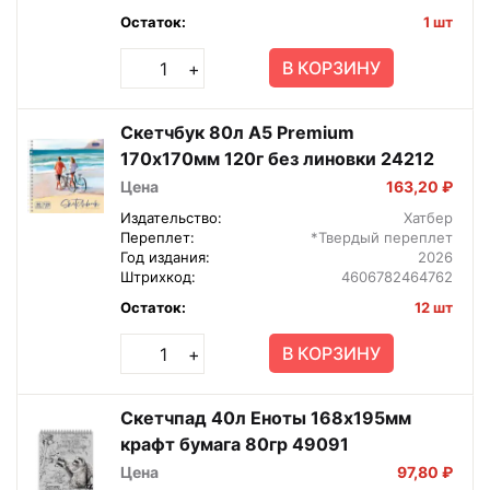
Остаток:
1 шт
В КОРЗИНУ
+
Скетчбук 80л А5 Premium
170х170мм 120г без линовки 24212
Цена
163,20 ₽
Издательство:
Хатбер
Переплет:
*Твердый переплет
Год издания:
2026
Штрихкод:
4606782464762
Остаток:
12 шт
В КОРЗИНУ
+
Скетчпад 40л Еноты 168х195мм
крафт бумага 80гр 49091
Цена
97,80 ₽