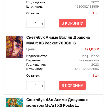
Год издания:
2022
Штрихкод:
4630082183559
Остаток:
1 шт
В КОРЗИНУ
+
Скетчбук Аниме Взгляд Дракона
MyArt XS Pocket 78360-6
Цена
121,00 ₽
Издательство:
Проф Пресс
Переплет:
Без названия
Год издания:
2023
Штрихкод:
4620129783606
Остаток:
1 шт
В КОРЗИНУ
+
Скетчбук 48л Аниме Девушка с
молотом MyArt XS Pocket