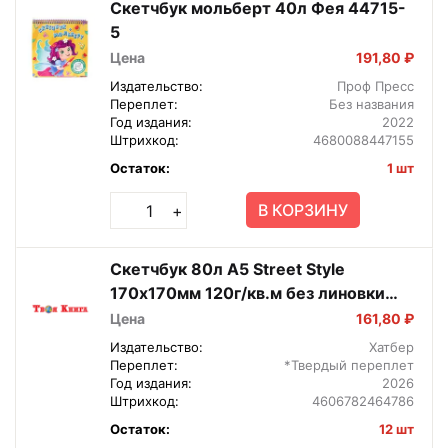
Скетчбук мольберт 40л Фея 44715-
5
Цена
191,80 ₽
Издательство:
Проф Пресс
Переплет:
Без названия
Год издания:
2022
Штрихкод:
4680088447155
Остаток:
1 шт
В КОРЗИНУ
+
Скетчбук 80л А5 Street Style
170х170мм 120г/кв.м без линовки
Спираль 80Тт5Aгр_28142
Цена
161,80 ₽
Издательство:
Хатбер
Переплет:
*Твердый переплет
Год издания:
2026
Штрихкод:
4606782464786
Остаток:
12 шт