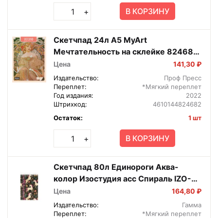
В КОРЗИНУ
+
Скетчпад 24л А5 MyArt
Мечтательность на склейке 82468-
2
Цена
141,30 ₽
Издательство:
Проф Пресс
Переплет:
*Мягкий переплет
Год издания:
2022
Штрихкод:
4610144824682
Остаток:
1 шт
В КОРЗИНУ
+
Скетчпад 80л Единороги Аква-
колор Изостудия асс Спираль IZO-
SBS-0580
Цена
164,80 ₽
Издательство:
Гамма
Переплет:
*Мягкий переплет