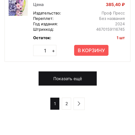
20-1674
Цена
385,40 ₽
Издательство:
Проф Пресс
Переплет:
Без названия
Год издания:
2024
Штрихкод:
4670159116745
Остаток:
1 шт
В КОРЗИНУ
+
Показать ещё
1
2