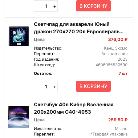
В КОРЗИНУ
+
Скетчпад для акварели Юный
дракон 270х270 20л Евроспираль
СП20215
Цена
376,00 ₽
Издательство:
Канц Эксмо
Переплет:
Без названия
Год издания:
2023
Штрихкод:
4606086530590
Остаток:
7 шт
В КОРЗИНУ
+
Скетчбук 40л Кибер Вселенная
200х200мм С40-4053
Цена
259,50 ₽
Издательство:
Miland
Переплет:
*Твердая упаковка