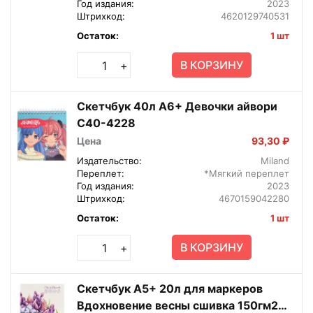
Год издания:
2023
Штрихкод:
4620129740531
Остаток:
1 шт
В КОРЗИНУ
+
Скетчбук 40л А6+ Девочки айвори
С40-4228
Цена
93,30 ₽
Издательство:
Miland
Переплет:
*Мягкий переплет
Год издания:
2023
Штрихкод:
4670159042280
Остаток:
1 шт
В КОРЗИНУ
+
Скетчбук А5+ 20л для маркеров
Вдохновение весны сшивка 150гм2