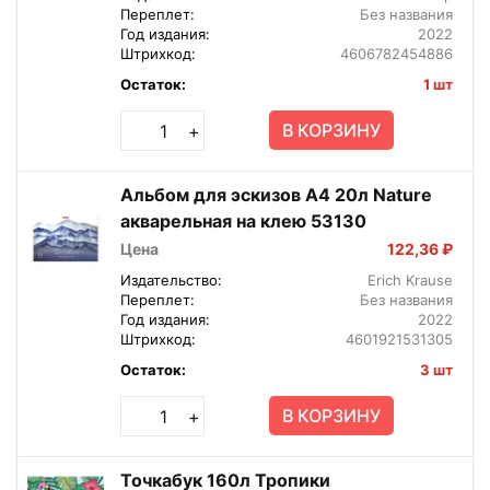
Переплет:
Без названия
Год издания:
2022
Штрихкод:
4606782454886
Остаток:
1 шт
В КОРЗИНУ
+
Альбом для эскизов А4 20л Nature
акварельная на клею 53130
Цена
122,36 ₽
Издательство:
Erich Krause
Переплет:
Без названия
Год издания:
2022
Штрихкод:
4601921531305
Остаток:
3 шт
В КОРЗИНУ
+
Точкабук 160л Тропики