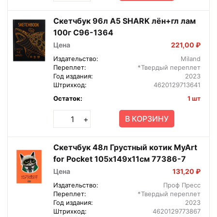
Скетчбук 96л А5 SHARK лён+гл лам
100г С96-1364
Цена
221,00 ₽
Издательство:
Miland
Переплет:
*Твердый переплет
Год издания:
2023
Штрихкод:
4620129713641
Остаток:
1 шт
В КОРЗИНУ
+
Скетчбук 48л Грустный котик MyArt
for Pocket 105х149х11см 77386-7
Цена
131,20 ₽
Издательство:
Проф Пресс
Переплет:
*Твердый переплет
Год издания:
2023
Штрихкод:
4620129773867