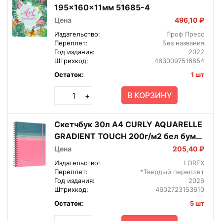
195x160x11мм 51685-4
Цена
496,10 ₽
Издательство:
Проф Пресс
Переплет:
Без названия
Год издания:
2022
Штрихкод:
4630097516854
Остаток:
1 шт
В КОРЗИНУ
+
Скетчбук 30л А4 CURLY AQUARELLE
GRADIENT TOUCH 200г/м2 бел бум
Спираль LXSBCAA4-GT
Цена
205,40 ₽
Издательство:
LOREX
Переплет:
*Твердый переплет
Год издания:
2026
Штрихкод:
4602723153610
Остаток:
5 шт