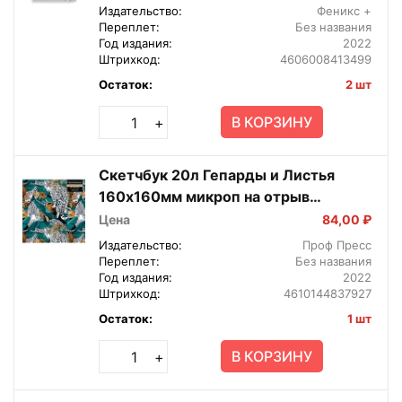
Издательство:
Феникс +
Переплет:
Без названия
Год издания:
2022
Штрихкод:
4606008413499
Остаток:
2 шт
В КОРЗИНУ
+
Скетчбук 20л Гепарды и Листья
160х160мм микроп на отрыв
Спираль 20-3792
Цена
84,00 ₽
Издательство:
Проф Пресс
Переплет:
Без названия
Год издания:
2022
Штрихкод:
4610144837927
Остаток:
1 шт
В КОРЗИНУ
+