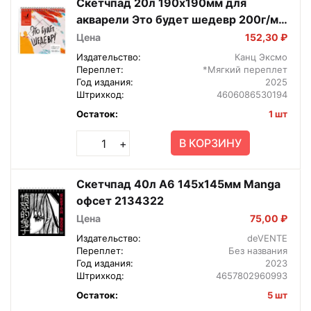
Скетчпад 20л 190х190мм для
акварели Это будет шедевр 200г/м2
Спираль СП20195
Цена
152,30 ₽
Издательство:
Канц Эксмо
Переплет:
*Мягкий переплет
Год издания:
2025
Штрихкод:
4606086530194
Остаток:
1 шт
В КОРЗИНУ
+
Скетчпад 40л А6 145х145мм Manga
офсет 2134322
Цена
75,00 ₽
Издательство:
deVENTE
Переплет:
Без названия
Год издания:
2023
Штрихкод:
4657802960993
Остаток:
5 шт