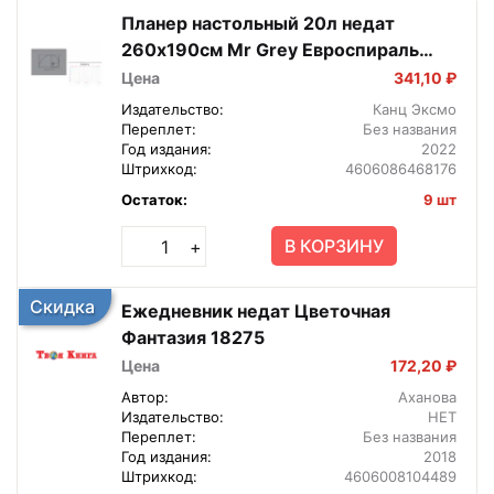
Планер настольный 20л недат
260х190см Mr Grey Евроспираль
ПНС222004
Цена
341,10 ₽
Издательство:
Канц Эксмо
Переплет:
Без названия
Год издания:
2022
Штрихкод:
4606086468176
Остаток:
9 шт
В КОРЗИНУ
+
Скидка
Ежедневник недат Цветочная
Фантазия 18275
Цена
172,20 ₽
Автор:
Аханова
Издательство:
НЕТ
Переплет:
Без названия
Год издания:
2018
Штрихкод:
4606008104489