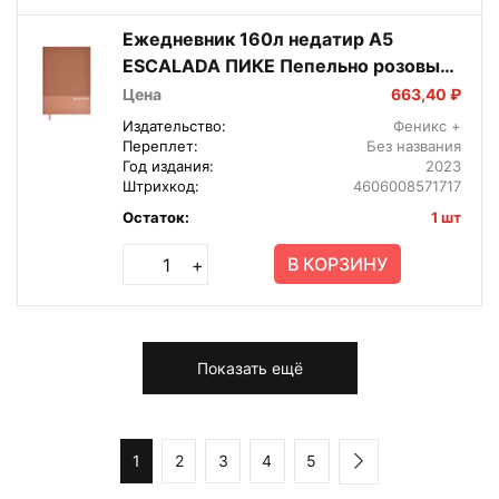
Ежедневник 160л недатир А5
ESCALADA ПИКЕ Пепельно розовый
кожзам 63992
Цена
663,40 ₽
Издательство:
Феникс +
Переплет:
Без названия
Год издания:
2023
Штрихкод:
4606008571717
Остаток:
1 шт
В КОРЗИНУ
+
Показать ещё
1
2
3
4
5