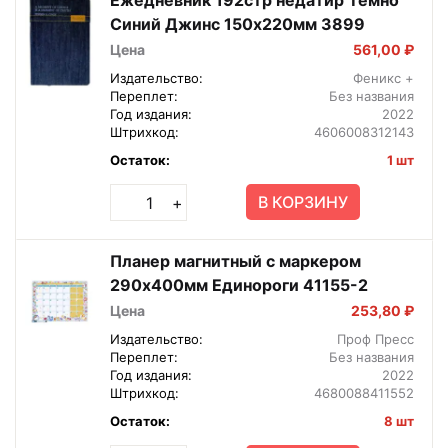
Синий Джинс 150х220мм 3899
Цена
561,00 ₽
Издательство:
Феникс +
Переплет:
Без названия
Год издания:
2022
Штрихкод:
4606008312143
Остаток:
1 шт
В КОРЗИНУ
+
Планер магнитный с маркером
290х400мм Единороги 41155-2
Цена
253,80 ₽
Издательство:
Проф Пресс
Переплет:
Без названия
Год издания:
2022
Штрихкод:
4680088411552
Остаток:
8 шт