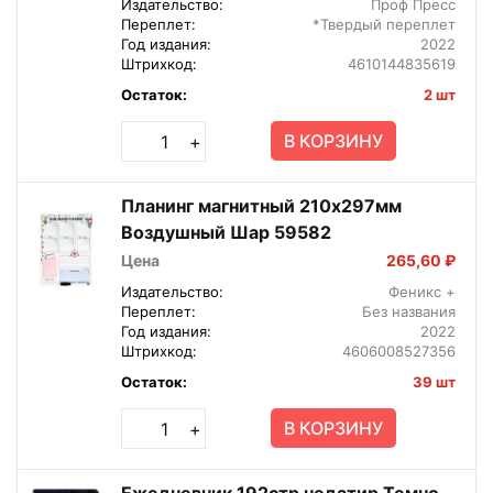
Издательство:
Проф Пресс
Переплет:
*Твердый переплет
Год издания:
2022
Штрихкод:
4610144835619
Остаток:
2 шт
В КОРЗИНУ
+
Планинг магнитный 210х297мм
Воздушный Шар 59582
Цена
265,60 ₽
Издательство:
Феникс +
Переплет:
Без названия
Год издания:
2022
Штрихкод:
4606008527356
Остаток:
39 шт
В КОРЗИНУ
+
Ежедневник 192стр недатир Темно