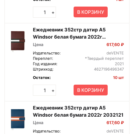
В КОРЗИНУ
+
Ежедневник 352стр датир А5
Windsor белая бумага 2022г
2032122
Цена
617,60 ₽
Издательство:
deVENTE
Переплет:
*Твердый переплет
Год издания:
2021
Штрихкод:
4627196496347
Остаток:
10 шт
В КОРЗИНУ
+
Ежедневник 352стр датир А5
Windsor белая бумага 2022г 2032121
Цена
617,60 ₽
Издательство:
deVENTE