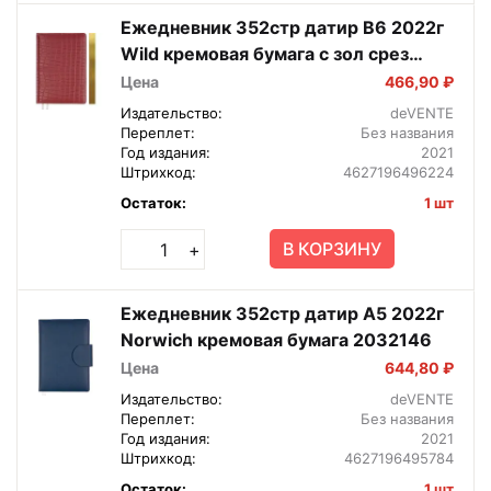
Ежедневник 352стр датир B6 2022г
Wild кремовая бумага с зол срез
2033112
Цена
466,90 ₽
Издательство:
deVENTE
Переплет:
Без названия
Год издания:
2021
Штрихкод:
4627196496224
Остаток:
1 шт
В КОРЗИНУ
+
Ежедневник 352стр датир А5 2022г
Norwich кремовая бумага 2032146
Цена
644,80 ₽
Издательство:
deVENTE
Переплет:
Без названия
Год издания:
2021
Штрихкод:
4627196495784
Остаток:
1 шт