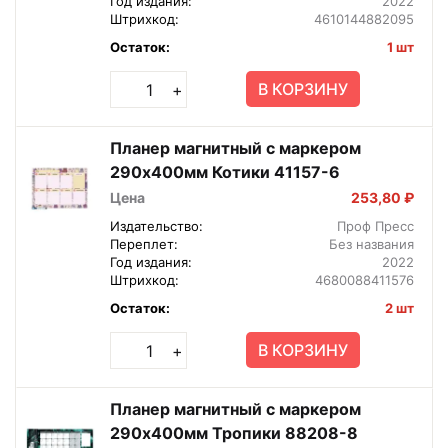
Год издания:
2022
Штрихкод:
4610144882095
Остаток:
1 шт
В КОРЗИНУ
+
Планер магнитный с маркером
290х400мм Котики 41157-6
Цена
253,80 ₽
Издательство:
Проф Пресс
Переплет:
Без названия
Год издания:
2022
Штрихкод:
4680088411576
Остаток:
2 шт
В КОРЗИНУ
+
Планер магнитный с маркером
290х400мм Тропики 88208-8