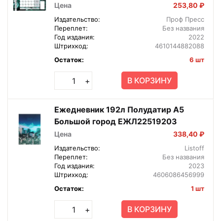
Цена
253,80 ₽
Издательство:
Проф Пресс
Переплет:
Без названия
Год издания:
2022
Штрихкод:
4610144882088
Остаток:
6 шт
В КОРЗИНУ
+
Ежедневник 192л Полудатир А5
Большой город ЕЖЛ22519203
Цена
338,40 ₽
Издательство:
Listoff
Переплет:
Без названия
Год издания:
2023
Штрихкод:
4606086456999
Остаток:
1 шт
В КОРЗИНУ
+