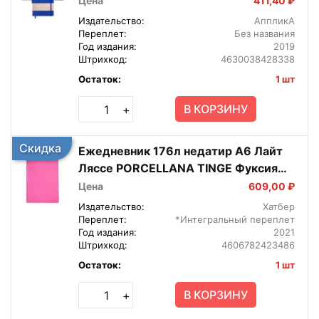
Цена
411,40 ₽
Издательство:
АппликА
Переплет:
Без названия
Год издания:
2019
Штрихкод:
4630038428338
Остаток:
1 шт
В КОРЗИНУ
+
Скидка
Ежедневник 176л недатир А6 Лайт
Ляссе PORCELLANA TINGE Фуксия
176ЕдL6_05255
Цена
609,00 ₽
Издательство:
Хатбер
Переплет:
*Интегральный переплет
Год издания:
2021
Штрихкод:
4606782423486
Остаток:
1 шт
В КОРЗИНУ
+