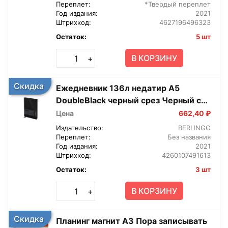
Переплет:
*Твердый переплет
Год издания:
2021
Штрихкод:
4627196496323
Остаток:
5 шт
В КОРЗИНУ
+
Скидка
Ежедневник 136л недатир A5
DoubleBlack черный срез Черный с
рис Кожзам UD0_94503
Цена
662,40 ₽
Издательство:
BERLINGO
Переплет:
Без названия
Год издания:
2021
Штрихкод:
4260107491613
Остаток:
3 шт
В КОРЗИНУ
+
Скидка
Планинг магнит А3 Пора записывать