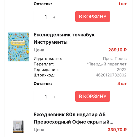
Остаток:
1 шт
В КОРЗИНУ
+
Еженедельник точкабук
Инструменты
Цена
289,10 ₽
Издательство:
Проф Пресс
Переплет:
*Твердый переплет
Год издания:
2022
Штрихкод:
4620129732802
Остаток:
4 шт
В КОРЗИНУ
+
Ежедневник 80л недатир А5
Превосходный Офис скрытый
гребень на резинке 80-3561
Цена
339,70 ₽