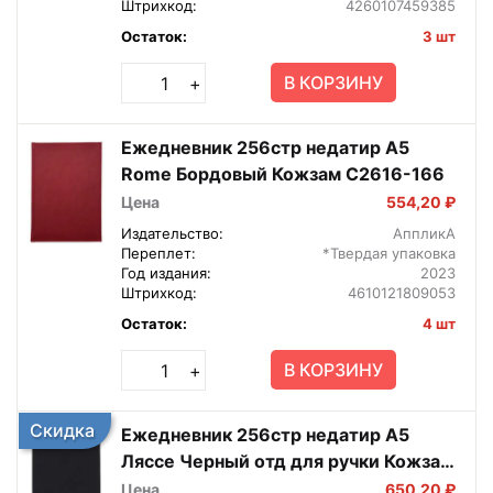
Штрихкод:
4260107459385
Остаток:
3 шт
В КОРЗИНУ
+
Ежедневник 256стр недатир А5
Rome Бордовый Кожзам С2616-166
Цена
554,20 ₽
Издательство:
АппликА
Переплет:
*Твердая упаковка
Год издания:
2023
Штрихкод:
4610121809053
Остаток:
4 шт
В КОРЗИНУ
+
Скидка
Ежедневник 256стр недатир А5
Ляссе Черный отд для ручки Кожзам
С6372-03
Цена
650,20 ₽