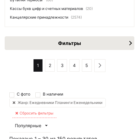
Кассы букв цифр и счетных материалов
(20)
Канцелярские принадлежности
(2574)
Фильтры
1
2
3
4
5
С фото
В наличии
Жанр: Ежедневники Планинги Еженедельники
Сбросить фильтры
Популярные
Показано
1
–
30
из
150
результатов