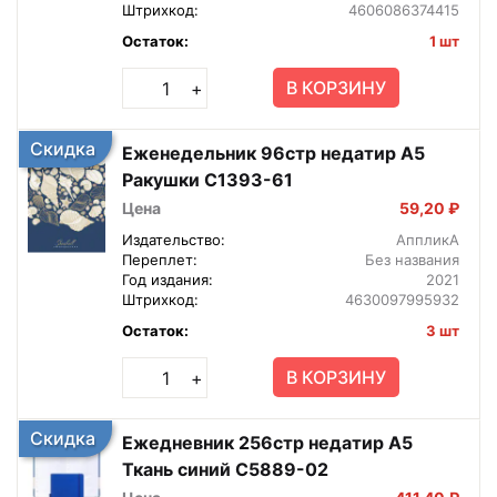
Штрихкод:
4606086374415
Остаток:
1 шт
В КОРЗИНУ
+
Скидка
Еженедельник 96стр недатир А5
Ракушки С1393-61
Цена
59,20 ₽
Издательство:
АппликА
Переплет:
Без названия
Год издания:
2021
Штрихкод:
4630097995932
Остаток:
3 шт
В КОРЗИНУ
+
Скидка
Ежедневник 256стр недатир А5
Ткань синий С5889-02