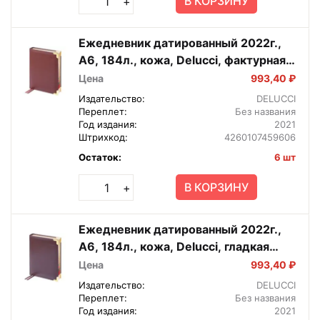
В КОРЗИНУ
+
Ежедневник датированный 2022г.,
А6, 184л., кожа, Delucci, фактурная
кожа, зол. срез, коричневый
Цена
993,40 ₽
Издательство:
DELUCCI
Переплет:
Без названия
Год издания:
2021
Штрихкод:
4260107459606
Остаток:
6 шт
В КОРЗИНУ
+
Ежедневник датированный 2022г.,
А6, 184л., кожа, Delucci, гладкая
кожа, зол. срез, коричневый
Цена
993,40 ₽
Издательство:
DELUCCI
Переплет:
Без названия
Год издания:
2021