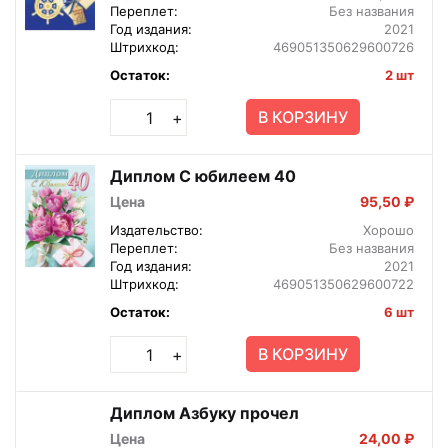
Переплет:
Без названия
Год издания:
2021
Штрихкод:
469051350629600726
Остаток:
2 шт
В КОРЗИНУ
+
Диплом С юбилеем 40
Цена
95,50 ₽
Издательство:
Хорошо
Переплет:
Без названия
Год издания:
2021
Штрихкод:
469051350629600722
Остаток:
6 шт
В КОРЗИНУ
+
Диплом Азбуку прочел
Цена
24,00 ₽