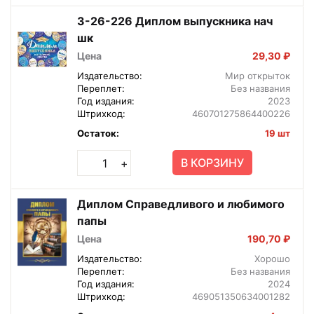
3-26-226 Диплом выпускника нач
шк
Цена
29,30 ₽
Издательство:
Мир открыток
Переплет:
Без названия
Год издания:
2023
Штрихкод:
460701275864400226
Остаток:
19 шт
В КОРЗИНУ
+
Диплом Справедливого и любимого
папы
Цена
190,70 ₽
Издательство:
Хорошо
Переплет:
Без названия
Год издания:
2024
Штрихкод:
469051350634001282