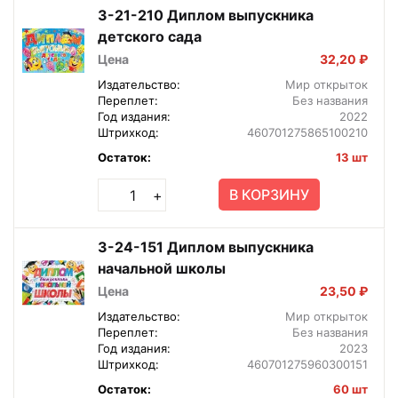
3-21-210 Диплом выпускника
детского сада
Цена
32,20 ₽
Издательство:
Мир открыток
Переплет:
Без названия
Год издания:
2022
Штрихкод:
460701275865100210
Остаток:
13 шт
В КОРЗИНУ
+
3-24-151 Диплом выпускника
начальной школы
Цена
23,50 ₽
Издательство:
Мир открыток
Переплет:
Без названия
Год издания:
2023
Штрихкод:
460701275960300151
Остаток:
60 шт