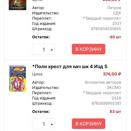
Автор:
Петров
Издательство:
СДК
Переплет:
*Твердый переплет
Год издания:
2021
Штрихкод:
9785604530665
Остаток:
40 шт
В КОРЗИНУ
+
*Полн хрест для нач шк 4 Изд 5
Цена
374,00 ₽
Автор:
Коллектив авторов
Издательство:
ЭКСМО
Переплет:
*Твердый переплет
Год издания:
2026
Штрихкод:
9785699955381
Остаток:
83 шт
В КОРЗИНУ
+