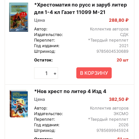
*Хрестоматия по русс и заруб литер
для 1-4 кл Газет 11099 М-21
Цена
288,80 ₽
Автор:
Коллектив авторов
Издательство:
СДК
Переплет:
*Твердый переплет
Год издания:
2021
Штрихкод:
9785604530689
Остаток:
20 шт
В КОРЗИНУ
+
*Нов хрест по литер 4 Изд 4
Цена
382,50 ₽
Автор:
Коллектив авторов
Издательство:
ЭКСМО
Переплет:
*Твердый переплет
Год издания:
2026
Штрихкод:
9785699945924
Остаток:
61 шт