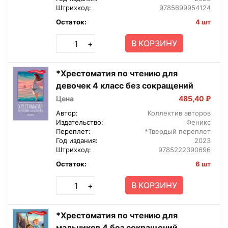
Штрихкод:
9785699954124
Остаток:
4 шт
В КОРЗИНУ
+
*Хрестоматия по чтению для
девочек 4 класс без сокращений
Цена
485,40 ₽
Автор:
Коллектив авторов
Издательство:
Феникс
Переплет:
*Твердый переплет
Год издания:
2023
Штрихкод:
9785222390696
Остаток:
6 шт
В КОРЗИНУ
+
*Хрестоматия по чтению для
мальчиков 4 без сокращений