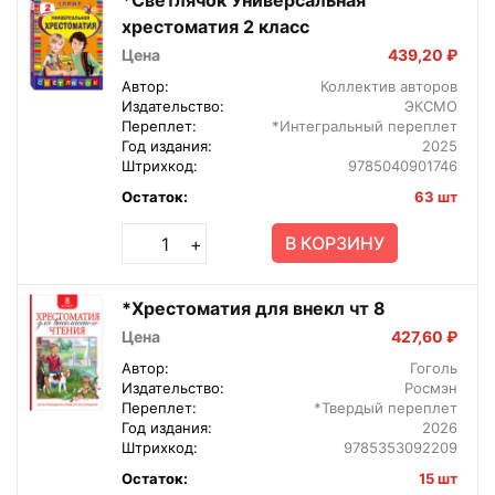
хрестоматия 2 класс
Цена
439,20 ₽
Автор:
Коллектив авторов
Издательство:
ЭКСМО
Переплет:
*Интегральный переплет
Год издания:
2025
Штрихкод:
9785040901746
Остаток:
63 шт
В КОРЗИНУ
+
*Хрестоматия для внекл чт 8
Цена
427,60 ₽
Автор:
Гоголь
Издательство:
Росмэн
Переплет:
*Твердый переплет
Год издания:
2026
Штрихкод:
9785353092209
Остаток:
15 шт