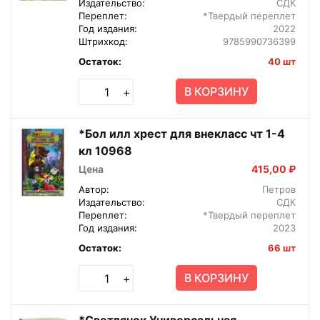
Издательство:
СДК
Переплет:
*Твердый переплет
Год издания:
2022
Штрихкод:
9785990736399
Остаток:
40 шт
В КОРЗИНУ
+
*Бол илл хрест для внекласс чт 1-4
кл 10968
Цена
415,00 ₽
Автор:
Петров
Издательство:
СДК
Переплет:
*Твердый переплет
Год издания:
2023
Остаток:
66 шт
В КОРЗИНУ
+
*Светлячок Универсальная