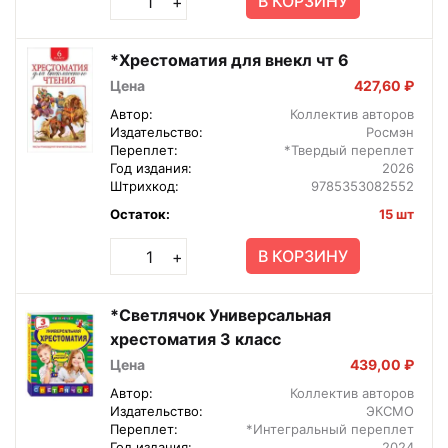
В КОРЗИНУ
+
*Хрестоматия для внекл чт 6
Цена
427,60 ₽
Автор:
Коллектив авторов
Издательство:
Росмэн
Переплет:
*Твердый переплет
Год издания:
2026
Штрихкод:
9785353082552
Остаток:
15 шт
В КОРЗИНУ
+
*Светлячок Универсальная
хрестоматия 3 класс
Цена
439,00 ₽
Автор:
Коллектив авторов
Издательство:
ЭКСМО
Переплет:
*Интегральный переплет
Год издания:
2024