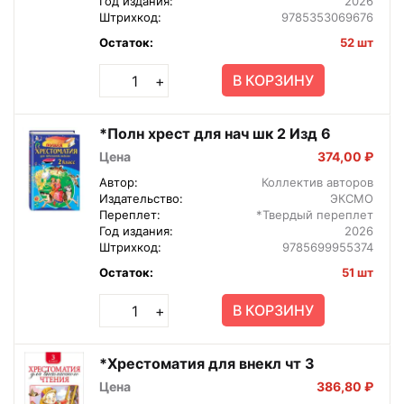
Год издания:
2026
Штрихкод:
9785353069676
Остаток:
52 шт
В КОРЗИНУ
+
*Полн хрест для нач шк 2 Изд 6
Цена
374,00 ₽
Автор:
Коллектив авторов
Издательство:
ЭКСМО
Переплет:
*Твердый переплет
Год издания:
2026
Штрихкод:
9785699955374
Остаток:
51 шт
В КОРЗИНУ
+
*Хрестоматия для внекл чт 3
Цена
386,80 ₽