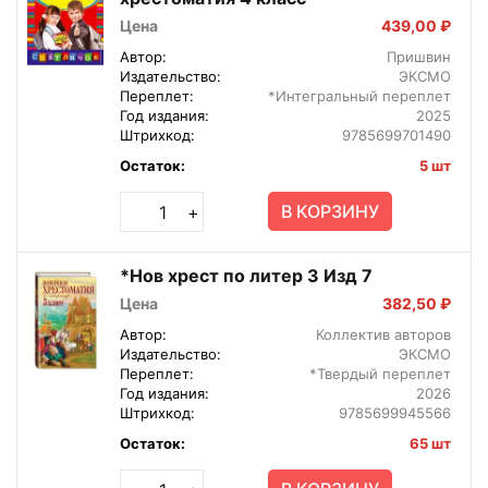
Цена
439,00 ₽
Автор:
Пришвин
Издательство:
ЭКСМО
Переплет:
*Интегральный переплет
Год издания:
2025
Штрихкод:
9785699701490
Остаток:
5 шт
В КОРЗИНУ
+
*Нов хрест по литер 3 Изд 7
Цена
382,50 ₽
Автор:
Коллектив авторов
Издательство:
ЭКСМО
Переплет:
*Твердый переплет
Год издания:
2026
Штрихкод:
9785699945566
Остаток:
65 шт