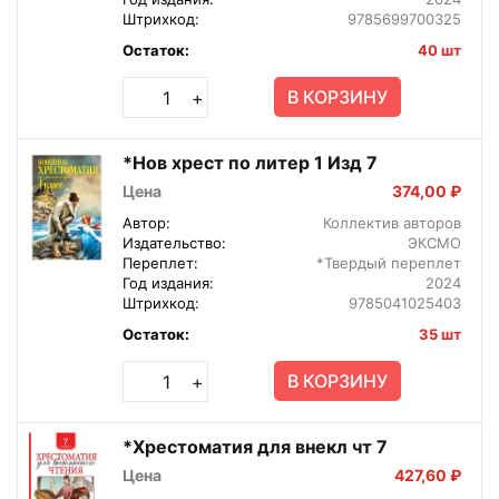
Штрихкод:
9785699700325
Остаток:
40 шт
В КОРЗИНУ
+
*Нов хрест по литер 1 Изд 7
Цена
374,00 ₽
Автор:
Коллектив авторов
Издательство:
ЭКСМО
Переплет:
*Твердый переплет
Год издания:
2024
Штрихкод:
9785041025403
Остаток:
35 шт
В КОРЗИНУ
+
*Хрестоматия для внекл чт 7
Цена
427,60 ₽