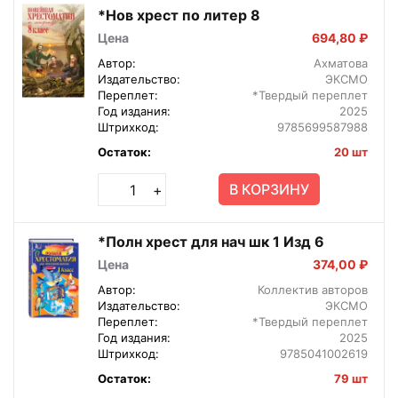
*Нов хрест по литер 8
Цена
694,80 ₽
Автор:
Ахматова
Издательство:
ЭКСМО
Переплет:
*Твердый переплет
Год издания:
2025
Штрихкод:
9785699587988
Остаток:
20 шт
В КОРЗИНУ
+
*Полн хрест для нач шк 1 Изд 6
Цена
374,00 ₽
Автор:
Коллектив авторов
Издательство:
ЭКСМО
Переплет:
*Твердый переплет
Год издания:
2025
Штрихкод:
9785041002619
Остаток:
79 шт