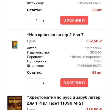
Штрихкод:
9785353069485
Остаток:
35 шт
В КОРЗИНУ
+
*Нов хрест по литер 2 Изд 7
Цена
382,50 ₽
Автор:
Чуковский
Издательство:
ЭКСМО
Переплет:
*Твердый переплет
Год издания:
2026
Штрихкод:
9785699946273
Остаток:
89 шт
В КОРЗИНУ
+
*Хрестоматия по русс и заруб литер
для 1-4 кл Газет 11096 М-21
Цена
288,80 ₽