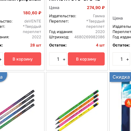
слян основе
Цена
274,90 ₽
11/ 5022122
180,60 ₽
Издательство:
Гамма
Цена
льство:
deVENTE
Переплет:
*Твердый
ет:
*Твердый
переплет
Издатель
переплет
Год издания:
2020
Переплет
ания:
2022
Штрихкод:
4680269982086
Год издан
к:
28 шт
Остаток:
4 шт
Остаток:
+
+
+
В корзину
В корзину
а
Скидка