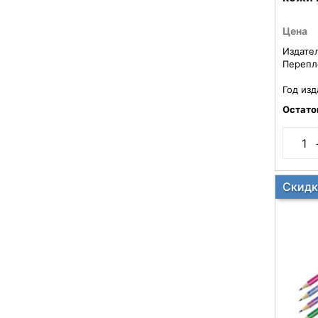
на ма
50220
Цена
Издате
Перепл
Год изд
Остато
Скидк