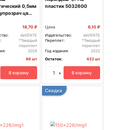
тический 0,5мм
пластик 5032600
упрозрач цв
010801
18,70 ₽
Цена
6,10 ₽
ство:
deVENTE
Издательство:
deVENTE
:
*Твердый
Переплет:
*Твердый
переплет
переплет
ия:
2026
Год издания:
2022
96 шт
Остаток:
432 шт
+
В корзину
В корзину
Скидка