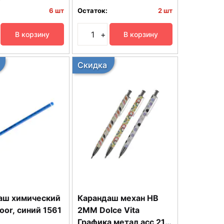
6 шт
Остаток:
2 шт
+
В корзину
В корзину
Скидка
аш химический
Карандаш механ HB
oor, синий 1561
2ММ Dolce Vita
Графика метал асс 21-