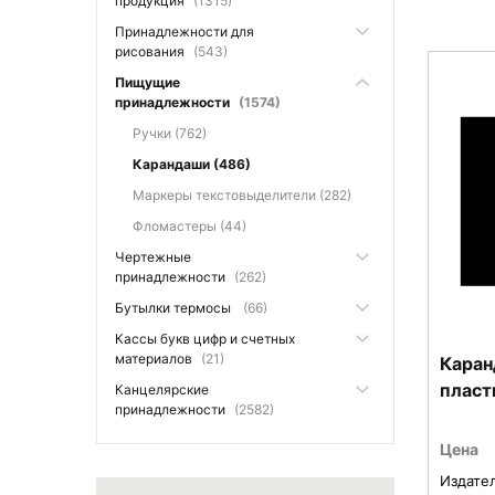
продукция
(1315)
Принадлежности для
рисования
(543)
Пищущие
принадлежности
(1574)
Ручки (762)
Карандаши (486)
Маркеры текстовыделители (282)
Фломастеры (44)
Чертежные
принадлежности
(262)
Бутылки термосы
(66)
Кассы букв цифр и счетных
материалов
(21)
Каран
пласт
Канцелярские
принадлежности
(2582)
Цена
Издате