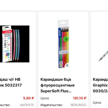
даш ч/г HB
Карандаши 6цв
Каранда
ик 5032317
флуоресцентные
Graphi
SuperSoft Fluo
0030/2
трехгран SSF0506
5,80 ₽
Цена
181,10 ₽
Цена
льство:
deVENTE
Издательство:
BERLINGO