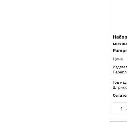
Набор
механ
Pampe
2273
Цена
Издате
Перепл
Год изд
Штрихк
Остато