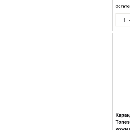
Остато
Каран
Tones
кожи 