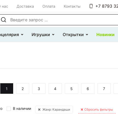
+7 8793 32
 нас
Доставка
Оплата
Контакты
оиск по сайту
нцелярия
Игрушки
Открытки
Новинки
1
2
3
4
5
6
7
то
В наличии
Жанр: Карандаши
Сбросить фильтры