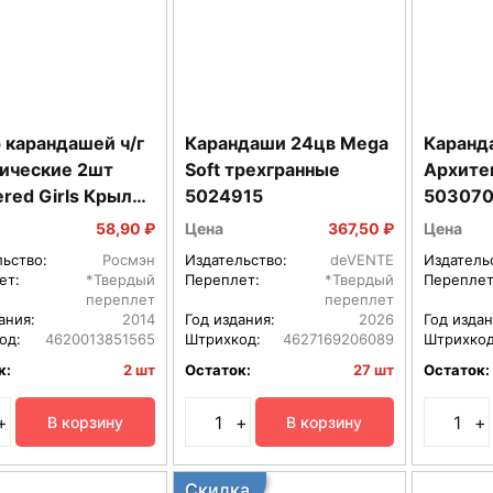
 карандашей ч/г
Карандаши 24цв Mega
Каранда
ические 2шт
Soft трехгранные
Архите
red Girls Крылья
5024915
503070
0
58,90 ₽
Цена
367,50 ₽
Цена
льство:
Росмэн
Издательство:
deVENTE
Издатель
ет:
*Твердый
Переплет:
*Твердый
Переплет
переплет
переплет
ания:
2014
Год издания:
2026
Год издан
од:
4620013851565
Штрихкод:
4627169206089
Штрихкод
к:
2 шт
Остаток:
27 шт
Остаток:
+
+
+
В корзину
В корзину
Скидка