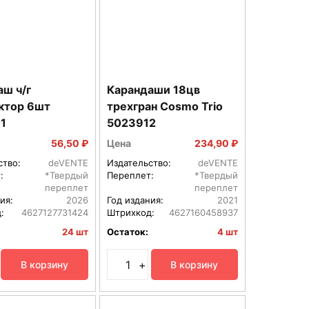
ш ч/г
Карандаши 18цв
ктор 6шт
трехгран Cosmo Trio
1
5023912
56,50 ₽
Цена
234,90 ₽
ство:
deVENTE
Издательство:
deVENTE
:
*Твердый
Переплет:
*Твердый
переплет
переплет
ия:
2026
Год издания:
2021
:
4627127731424
Штрихкод:
4627160458937
24 шт
Остаток:
4 шт
+
В корзину
В корзину