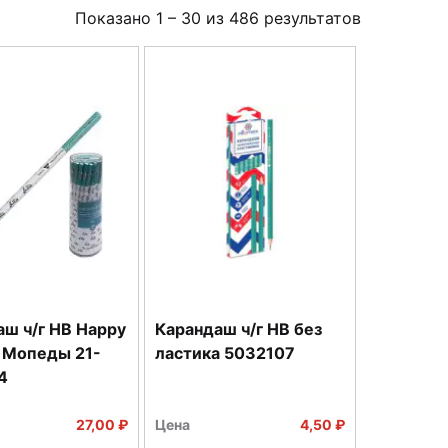
Показано
1
–
30
из
486
результатов
ш ч/г НВ Happy
Карандаш ч/г HB без
x Мопеды 21-
ластика 5032107
4
27,00 ₽
Цена
4,50 ₽