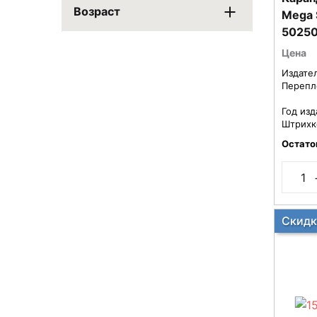
Возраст
Mega 
5025
Цена
Издате
Перепл
Год изд
Штрихк
Остато
Скидк