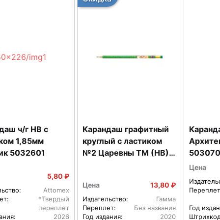
даш ч/г HB с
Карандаш графитный
Каранда
ком 1,85мм
круглый с ластиком
Архите
ик 5032601
№2 Царевны ТМ (HB)
50307
TSR-11
Цена
5,80 ₽
Издатель
Цена
13,80 ₽
льство:
Attomex
Переплет
ет:
*Твердый
Издательство:
Гамма
переплет
Переплет:
Без названия
Год издан
ания:
2026
Год издания:
2020
Штрихкод