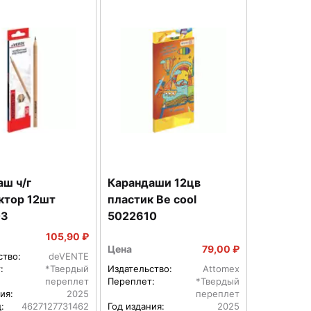
ш ч/г
Карандаши 12цв
ктор 12шт
пластик Be cool
03
5022610
105,90 ₽
Цена
79,00 ₽
ство:
deVENTE
:
*Твердый
Издательство:
Attomex
переплет
Переплет:
*Твердый
ия:
2025
переплет
:
4627127731462
Год издания:
2025