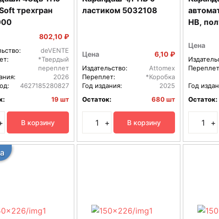
Soft трехгран
ластиком 5032108
автома
000
НВ, пол
корп 5
802,10 ₽
Цена
льство:
deVENTE
Цена
6,10 ₽
ет:
*Твердый
Издатель
переплет
Издательство:
Attomex
Переплет
ания:
2026
Переплет:
*Коробка
од:
4627185280827
Год издания:
2025
Год издан
к:
19 шт
Остаток:
680 шт
Остаток:
+
+
+
В корзину
В корзину
а