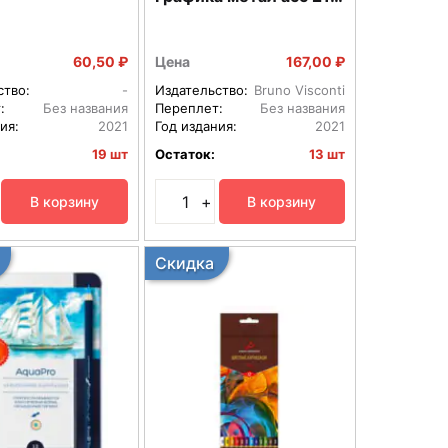
0059/01
60,50 ₽
Цена
167,00 ₽
ство:
-
Издательство:
Bruno Visconti
:
Без названия
Переплет:
Без названия
ия:
2021
Год издания:
2021
19 шт
Остаток:
13 шт
+
В корзину
В корзину
Скидка