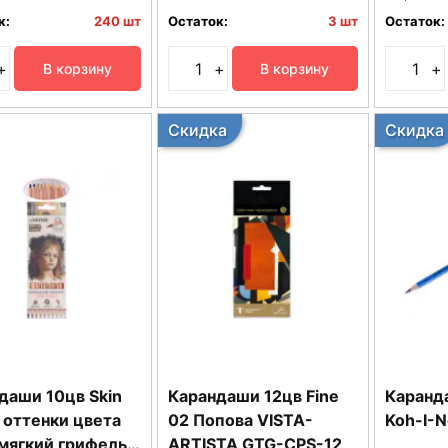
к:
240 шт
Остаток:
3 шт
Остаток:
+
+
+
В корзину
В корзину
Скидка
Скидка
даши 10цв Skin
Карандаши 12цв Fine
Каранд
 оттенки цвета
02 Попова VISTA-
Koh-I-N
мягкий грифель
ARTISTA GTG-CPS-12