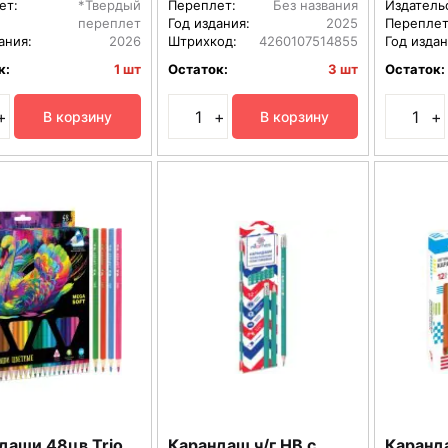
ет:
*Твердый
Переплет:
Без названия
Издатель
переплет
Год издания:
2025
Переплет
ания:
2026
Штрихкод:
4260107514855
Год издан
к:
1 шт
Остаток:
3 шт
Остаток:
+
+
+
В корзину
В корзину
даши 48цв Trio
Карандаш ч/г HB с
Каранд