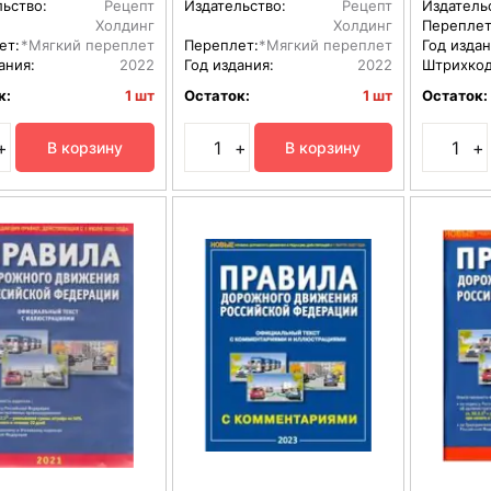
льство:
Рецепт
Издательство:
Рецепт
Издатель
Холдинг
Холдинг
Переплет
ет:
*Мягкий переплет
Переплет:
*Мягкий переплет
Год издан
ания:
2022
Год издания:
2022
Штрихкод
к:
1 шт
Остаток:
1 шт
Остаток:
+
+
+
В корзину
В корзину