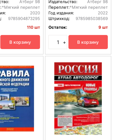
ство:
Атберг 98
Издательство:
Атберг 98
:
*Мягкий переплет
Переплет:
*Мягкий переплет
ия:
2020
Год издания:
2022
:
9785904873295
Штрихкод:
9785985038569
110 шт
Остаток:
9 шт
+
В корзину
В корзину