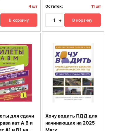
4 шт
Остаток:
11 шт
+
В корзину
В корзину
еты для сдачи
Хочу водить ПДД для
права кат А В и
начинающих на 2025
т А1 и В1 на
Мягк