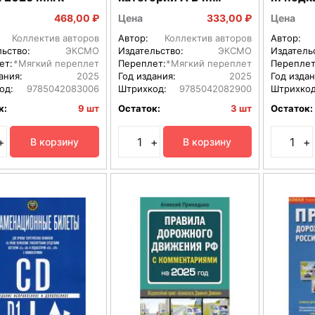
подкатегорий А1 В1 с
2025
468,00 ₽
Цена
333,00 ₽
Цена
комм на 2025
Коллектив авторов
Автор:
Коллектив авторов
Автор:
льство:
ЭКСМО
Издательство:
ЭКСМО
Издатель
ет:
*Мягкий переплет
Переплет:
*Мягкий переплет
Переплет
ания:
2025
Год издания:
2025
Год издан
од:
9785042083006
Штрихкод:
9785042082900
Штрихкод
к:
9 шт
Остаток:
3 шт
Остаток:
+
+
+
В корзину
В корзину