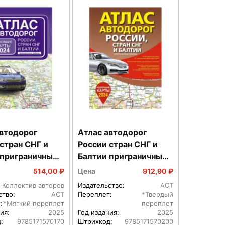
автодорог
Атлас автодорог
стран СНГ и
России стран СНГ и
 приграничные
Балтии приграничные
 в новых
районы в новых
514,00 ₽
Цена
912,90 ₽
ах
границах
Коллектив авторов
Издательство:
АСТ
ство:
АСТ
Переплет:
*Твердый
:
*Мягкий переплет
переплет
ия:
2025
Год издания:
2025
:
9785171570170
Штрихкод:
9785171570200