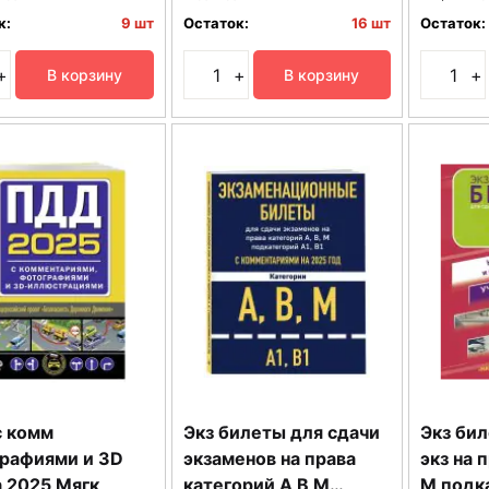
к:
9 шт
Остаток:
16 шт
Остаток:
+
+
+
В корзину
В корзину
 комм
Экз билеты для сдачи
Экз бил
рафиями и 3D
экзаменов на права
экз на 
а 2025 Мягк
категорий А В М
М подка