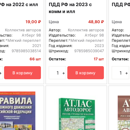
Ф на 2022 с илл
ПДД РФ на 2023 с
ПДД РФ
комм и илл
19,00 ₽
Цена
48,80 ₽
Цена
Коллектив авторов
Автор:
Коллектив авторов
Автор:
льство:
Атберг 98
Издательство:
Атберг 98
Издатель
ет:
*Мягкий переплет
Переплет:
*Мягкий переплет
Переплет
ания:
2021
Год издания:
2023
Год издан
од:
9785985038514
Штрихкод:
9785985039047
Штрихкод
к:
66 шт
Остаток:
17 шт
Остаток:
+
+
+
В корзину
В корзину