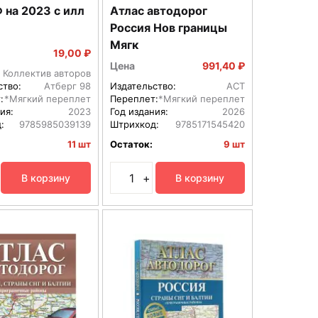
 на 2023 с илл
Атлас автодорог
Россия Нов границы
Мягк
19,00 ₽
Цена
991,40 ₽
Коллектив авторов
ство:
Атберг 98
Издательство:
АСТ
:
*Мягкий переплет
Переплет:
*Мягкий переплет
ия:
2023
Год издания:
2026
:
9785985039139
Штрихкод:
9785171545420
11 шт
Остаток:
9 шт
+
В корзину
В корзину