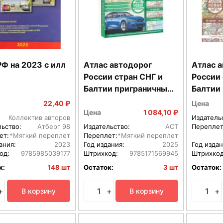
Ф на 2023 с илл
Атлас автодорог
Атлас 
России стран СНГ и
России 
Балтии приграничные
Балтии
районы в новых
районы
22,40 ₽
Цена
границах Мяг
границ
Цена
1 084,10 ₽
Коллектив авторов
Издатель
льство:
Атберг 98
Издательство:
АСТ
Переплет
ет:
*Мягкий переплет
Переплет:
*Мягкий переплет
ания:
2023
Год издания:
2025
Год издан
од:
9785985039177
Штрихкод:
9785171569945
Штрихкод
к:
148 шт
Остаток:
3 шт
Остаток:
+
+
+
В корзину
В корзину