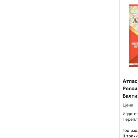
Атлас
Росси
Балти
район
Цена
грани
Издате
Перепл
Год изд
Штрихк