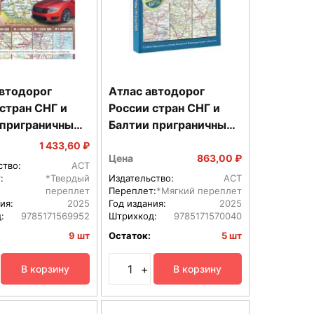
автодорог
Атлас автодорог
стран СНГ и
России стран СНГ и
 приграничные
Балтии приграничные
 в новых
районы в новых
1 433,60 ₽
ах
границах Мяг
Цена
863,00 ₽
ство:
АСТ
:
*Твердый
Издательство:
АСТ
переплет
Переплет:
*Мягкий переплет
ия:
2025
Год издания:
2025
:
9785171569952
Штрихкод:
9785171570040
9 шт
Остаток:
5 шт
+
В корзину
В корзину