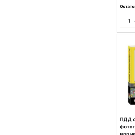
Остато
ПДД с
фотог
илл н