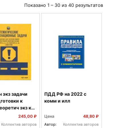
Показано
1
–
30
из
40
результатов
 экз задачи
ПДД РФ на 2022 с
готовки к
комм и илл
еоретич экз кат
 подкат А1 В1 с
245,00 ₽
Цена
48,80 ₽
Коллектив авторов
Автор:
Коллектив авторов