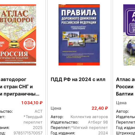
 автодорог
ПДД РФ на 2024 с илл
Атлас 
и стран СНГ и
России 
и приграничные
Балтии
ы (в новых
районы
1 034,10 ₽
Цена
цах
границ
Цена
22,40 ₽
льство:
АСТ
Автор:
ет:
*Твердый
Автор:
Коллектив авторов
Издатель
переплет
Издательство:
Атберг 98
Переплет
ания:
2025
Переплет:
*Мягкий переплет
Год издан
од:
9785171570057
Год издания:
2024
Штрихкод