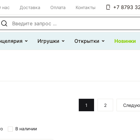
+7 8793 32
 нас
Доставка
Оплата
Контакты
оиск по сайту
нцелярия
Игрушки
Открытки
Новинки
1
2
Следу
то
В наличии