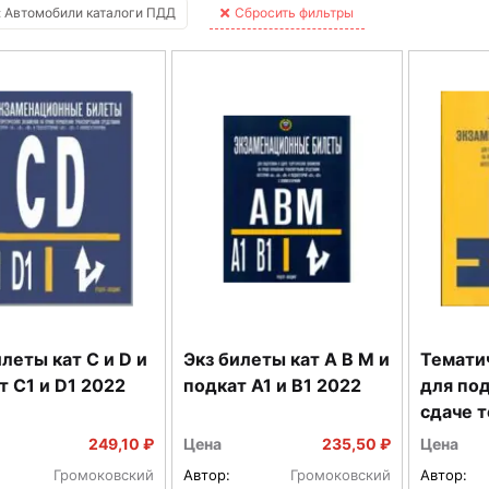
 Автомобили каталоги ПДД
Сбросить фильтры
илеты кат С и D и
Экз билеты кат А В М и
Тематич
т С1 и D1 2022
подкат А1 и В1 2022
для под
сдаче т
А В М и
249,10 ₽
Цена
235,50 ₽
Цена
комм
Громоковский
Автор:
Громоковский
Автор: