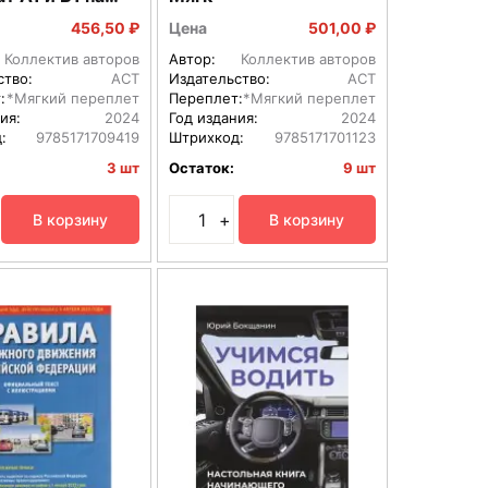
456,50 ₽
Цена
501,00 ₽
Коллектив авторов
Автор:
Коллектив авторов
ство:
АСТ
Издательство:
АСТ
:
*Мягкий переплет
Переплет:
*Мягкий переплет
ия:
2024
Год издания:
2024
:
9785171709419
Штрихкод:
9785171701123
3 шт
Остаток:
9 шт
+
В корзину
В корзину