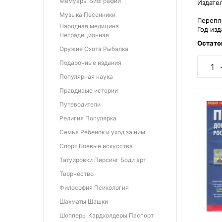
Мемуары Биографии
Издате
Музыка Песенники
Перепл
Народная медицина
Год изд
Нетрадиционная
Остато
Оружие Охота Рыбалка
Подарочные издания
Популярная наука
Правдивые истории
Путеводители
Религия Популярка
Семья Ребенок и уход за ним
Спорт Боевые искусства
Татуировки Пирсинг Боди арт
Творчество
Философия Психология
Шахматы Шашки
Шопперы Кардхолдеры Паспорт