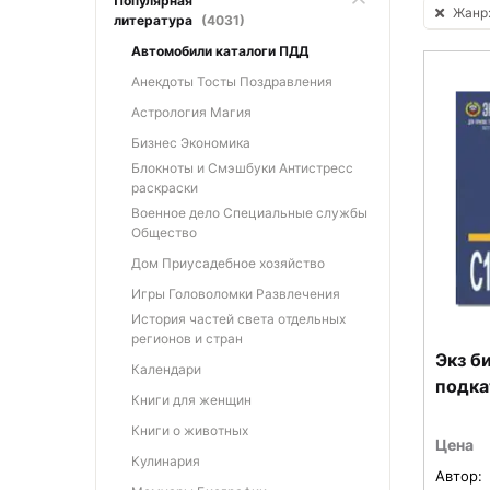
Популярная
Жанр:
литература
(4031)
Автомобили каталоги ПДД
Анекдоты Тосты Поздравления
Астрология Магия
Бизнес Экономика
Блокноты и Смэшбуки Антистресс
раскраски
Военное дело Специальные службы
Общество
Дом Приусадебное хозяйство
Игры Головоломки Развлечения
История частей света отдельных
регионов и стран
Экз б
Календари
подка
Книги для женщин
Книги о животных
Цена
Кулинария
Автор: