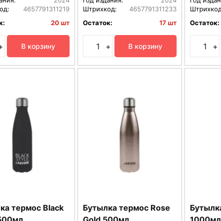
од:
4657791311219
Штрихкод:
4657791311233
Штрихкод
к:
20 шт
Остаток:
17 шт
Остаток:
+
+
+
В корзину
В корзину
ка термос Black
Бутылка термос Rose
Бутылк
 500мл
Gold 500мл
1000мл