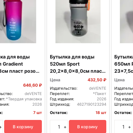
ка для воды
Бутылка для воды
Бутылк
 Gradient
520мл Sport
650мл 
8см пласт розово
20,2x8,0x8,0см пласт
23x7,5с
 мат 8090237
серая с петлей
удароп
Цена
432,50 ₽
Цена
8090096
пласти
646,60 ₽
Издательство:
deVENTE
Издатель
80901
льство:
deVENTE
Переплет:
*Пакет
Переплет
ет:
*Твердая упаковка
Год издания:
2026
Год издан
ания:
2026
Штрихкод:
4627190123294
Штрихкод
к:
7 шт
Остаток:
18 шт
Остаток:
+
+
+
В корзину
В корзину