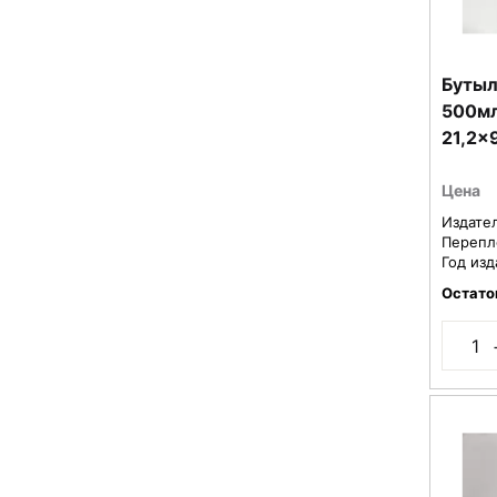
Бутыл
500мл
21,2x
шарик
стали
Цена
Издате
Перепл
Год изд
Остато