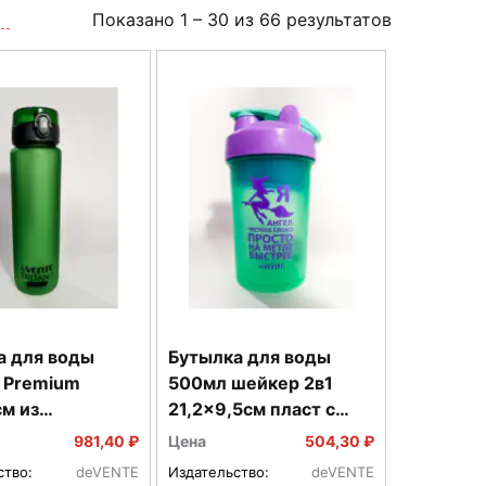
Показано
1
–
30
из
66
результатов
а для воды
Бутылка для воды
 Premium
500мл шейкер 2в1
м из
21,2x9,5см пласт с
рочного пласт
шариком из нерж
981,40 ₽
Цена
504,30 ₽
9
стали 8090203
ство:
deVENTE
Издательство:
deVENTE