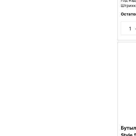
Штрихк
Остато
Бутыл
Style