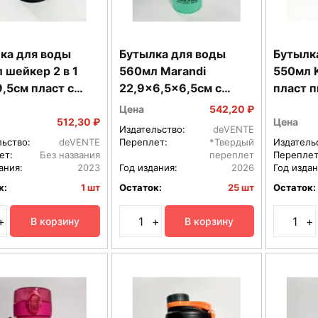
ка для воды
Бутылка для воды
Бутылк
 шейкер 2 в 1
560мл Mаrandi
550мл K
9,5см пласт с
22,9x6,5x6,5см с
пласт 
ом из нерж
диффузором с
розовый
Цена
542,20 ₽
 8090200
текстиль петле пласт
кнопко
512,30 ₽
Цена
Издательство:
deVENTE
8090209
80902
льство:
deVENTE
Переплет:
*Твердый
Издатель
ет:
Без названия
переплет
Переплет
ания:
2023
Год издания:
2026
Год издан
к:
1 шт
Остаток:
25 шт
Остаток:
+
+
+
В корзину
В корзину