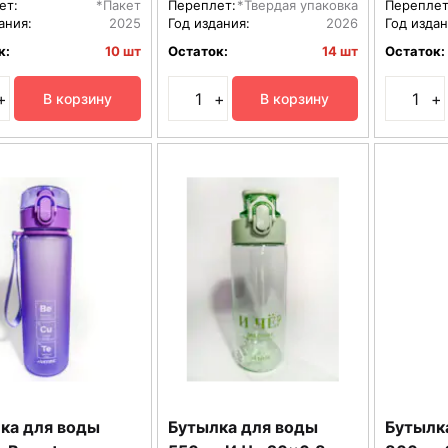
ет:
*Пакет
Переплет:
*Твердая упаковка
Переплет
ания:
2025
Год издания:
2026
Год издан
к:
10 шт
Остаток:
14 шт
Остаток:
+
+
+
В корзину
В корзину
ка для воды
Бутылка для воды
Бутылк