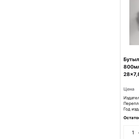
Бутыл
800мл
28x7,
синяя
Цена
Издате
Перепл
Год изд
Остато