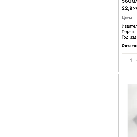
560мл
22,9x
Фиоле
Цена
8090
Издате
Перепл
Год изд
Остато