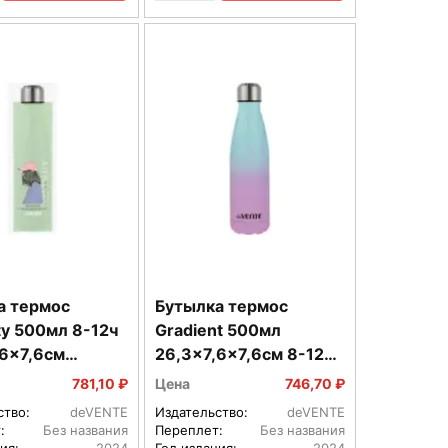
а термос
Бутылка термос
ty 500мл 8-12ч
Gradient 500мл
,6x7,6см
26,3x7,6x7,6см 8-12ч
еющая сталь
нержавеющая сталь
781,10 ₽
Цена
746,70 ₽
03
8090307
ство:
deVENTE
Издательство:
deVENTE
:
Без названия
Переплет:
Без названия
ия:
2024
Год издания:
2024