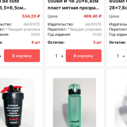
 Be cute
550мл И Че 20x6,8см
800мл 
6,5x6,5см
пласт мятная прозрач
28x7,8с
товая пласт
с кнопкой и предохран
голуба
534,20 ₽
Цена
469,40 ₽
Цена
944
8090242
льство:
deVENTE
Издательство:
deVENTE
Издатель
ет:
*Твердая упаковка
Переплет:
*Твердая упаковка
Переплет
ания:
2026
Год издания:
2026
Год издан
к:
9 шт
Остаток:
5 шт
Остаток:
+
+
+
В корзину
В корзину