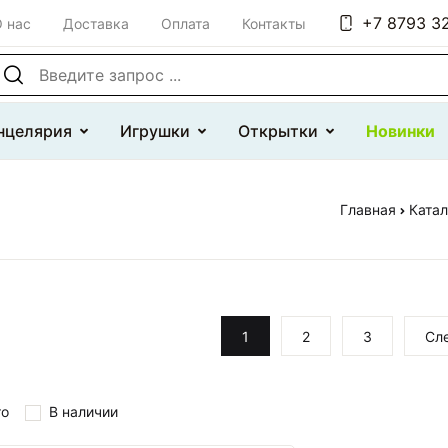
+7 8793 32
 нас
Доставка
Оплата
Контакты
оиск по сайту
нцелярия
Игрушки
Открытки
Новинки
Главная
Катал
1
2
3
Сл
то
В наличии