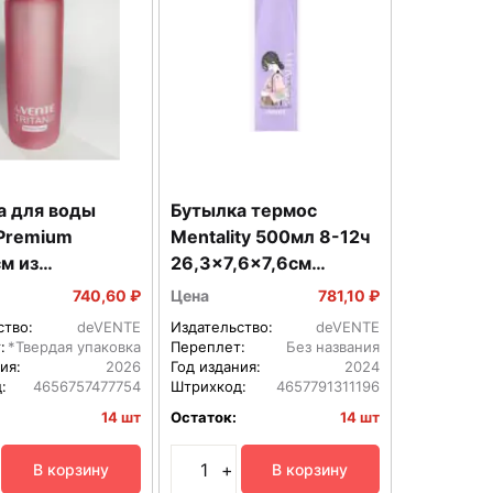
а для воды
Бутылка термос
Premium
Mentality 500мл 8-12ч
м из
26,3x7,6x7,6см
рочного
нержавеющая сталь
740,60 ₽
Цена
781,10 ₽
ка TRITAN USA
8090302
ство:
deVENTE
Издательство:
deVENTE
30
:
*Твердая упаковка
Переплет:
Без названия
ия:
2026
Год издания:
2024
:
4656757477754
Штрихкод:
4657791311196
14 шт
Остаток:
14 шт
+
В корзину
В корзину