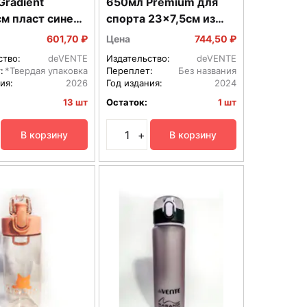
Gradient
650мл Premium для
м пласт сине
спорта 23x7,5см из
я мат 8090238
ударопрочного пласт
601,70 ₽
Цена
744,50 ₽
TRITAN USA салат
ство:
deVENTE
Издательство:
deVENTE
8090131
:
*Твердая упаковка
Переплет:
Без названия
ия:
2026
Год издания:
2024
13 шт
Остаток:
1 шт
+
В корзину
В корзину