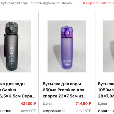
 Бутылки для воды Термосы Кружки Ланчбоксы
Сбросить фильтры
ка для воды
Бутылка для воды
Бутылк
 Genius
650мл Premium для
1050мл
6,5x6,5см Серая
спорта 23x7,5см из
28x7,8с
 8090943
ударопрочного пласт
удароп
431,80 ₽
Цена
744,50 ₽
Цена
TRITAN USA 8090132
809012
льство:
deVENTE
Издательство:
deVENTE
Издатель