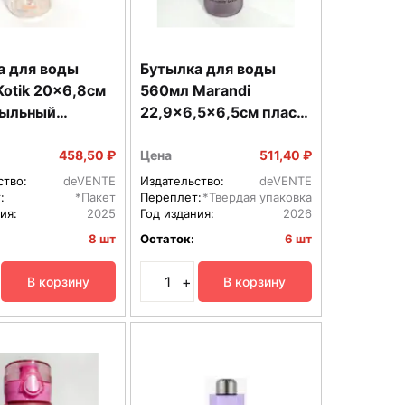
а для воды
Бутылка для воды
otik 20x6,8см
560мл Mаrandi
пыльный
22,9x6,5x6,5см пласт
 прозрач с
с диффузором с
й и предохран
текстиль петл
458,50 ₽
Цена
511,40 ₽
43
8090208
ство:
deVENTE
Издательство:
deVENTE
:
*Пакет
Переплет:
*Твердая упаковка
ия:
2025
Год издания:
2026
8 шт
Остаток:
6 шт
+
В корзину
В корзину