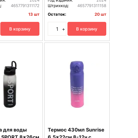
:
4657791311172
Штрихкод:
4657791311158
13 шт
Остаток:
20 шт
+
В корзину
В корзину
а для воды
Термос 430мл Sunrise
 SPORT 8x26см
6,5x22см 8-12ч с