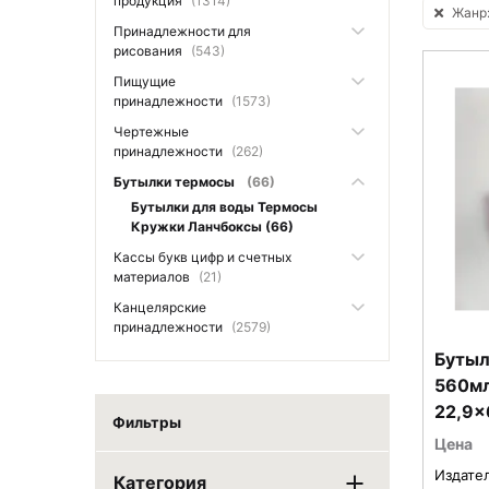
продукция
(1314)
Жанр:
Принадлежности для
рисования
(543)
Пищущие
принадлежности
(1573)
Чертежные
принадлежности
(262)
Бутылки термосы
(66)
Бутылки для воды Термосы
Кружки Ланчбоксы (66)
Кассы букв цифр и счетных
материалов
(21)
Канцелярские
принадлежности
(2579)
Бутыл
560мл
22,9x
Фильтры
пласт
Цена
Издате
Категория