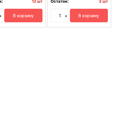
к:
12 шт
Остаток:
3 шт
+
+
В корзину
В корзину