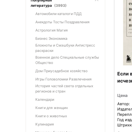
Популярная
литература
(3993)
Автомобили каталоги ПДД
Анекдоты Тосты Поздравления
Астрология Магия
Бизнес Экономика
Блокноты и Смэшбуки Антистресс
раскраски
Военное дело Специальные службы
Общество
Дом Приусадебное хозяйство
Если 
Игры Головоломки Развлечения
исчез
История частей света отдельных
регионов и стран
Цена
Календари
Автор:
Книги для женщин
Издате
Перепл
Книги о животных
Год изд
Кулинария
Штрихк