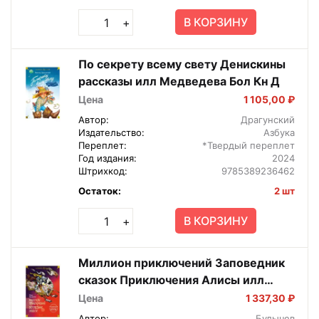
В КОРЗИНУ
+
По секрету всему свету Денискины
рассказы илл Медведева Бол Кн Д
Цена
1 105,00 ₽
Автор:
Драгунский
Издательство:
Азбука
Переплет:
*Твердый переплет
Год издания:
2024
Штрихкод:
9785389236462
Остаток:
2 шт
В КОРЗИНУ
+
Миллион приключений Заповедник
сказок Приключения Алисы илл
Мигунова Бол Кн
Цена
1 337,30 ₽
Автор:
Булычев