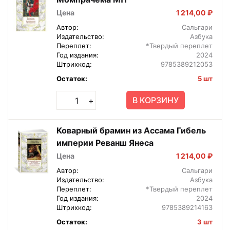
Цена
1 214,00 ₽
Автор:
Сальгари
Издательство:
Азбука
Переплет:
*Твердый переплет
Год издания:
2024
Штрихкод:
9785389212053
Остаток:
5 шт
В КОРЗИНУ
+
Коварный брамин из Ассама Гибель
империи Реванш Янеса
Цена
1 214,00 ₽
Автор:
Сальгари
Издательство:
Азбука
Переплет:
*Твердый переплет
Год издания:
2024
Штрихкод:
9785389214163
Остаток:
3 шт