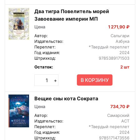
Два тигра Повелитель морей
Завоевание империи МП
Цена
1 271,90 ₽
Автор:
Сальгари
Издательство:
Азбука
Переплет:
*Твердый переплет
Год издания:
2024
Штрихкод:
9785389171503
Остаток:
2 шт
В КОРЗИНУ
+
Вещие сны кота Сократа
Цена
734,70 ₽
Автор:
Самарский
Издательство:
АСТ
Переплет:
*Твердый переплет
Год издания:
2024
Штрихкод:
9785171473556