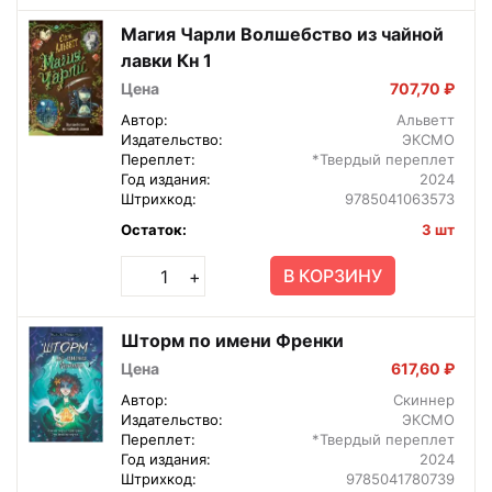
Магия Чарли Волшебство из чайной
лавки Кн 1
Цена
707,70 ₽
Автор:
Альветт
Издательство:
ЭКСМО
Переплет:
*Твердый переплет
Год издания:
2024
Штрихкод:
9785041063573
Остаток:
3 шт
В КОРЗИНУ
+
Шторм по имени Френки
Цена
617,60 ₽
Автор:
Скиннер
Издательство:
ЭКСМО
Переплет:
*Твердый переплет
Год издания:
2024
Штрихкод:
9785041780739