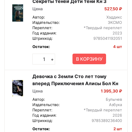
Секреты теней Дети тени Кн 3
Цена
527,50 ₽
Автор:
Хэддикс
Издательство:
ЭКСМО
Переплет:
*Твердый переплет
Год издания:
2023
Штрихкод:
9785041192051
Остаток:
4 шт
В КОРЗИНУ
+
Девочка с Земли Сто лет тому
вперед Приключения Алисы Бол Кн
Цена
1 395,30 ₽
Автор:
Булычев
Издательство:
Азбука
Переплет:
*Твердый переплет
Год издания:
2026
Штрихкод:
9785389236400
Остаток:
2 шт