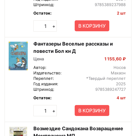
Штрихкод:
9785389237988
Остаток:
2 шт
В КОРЗИНУ
+
Фантазеры Веселые рассказы и
повести Бол кн Д
Цена
1 155,60 ₽
Автор:
Носов
Издательство:
Махаон
Переплет:
*Твердый переплет
Год издания:
2025
Штрихкод:
9785389247727
Остаток:
4 шт
В КОРЗИНУ
+
Возмездие Сандокана Возвращение
Момпрачема МП