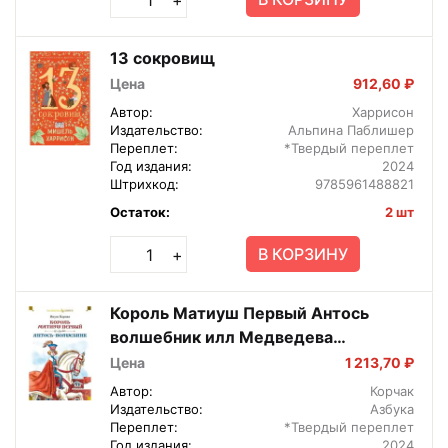
13 сокровищ
Цена
912,60 ₽
Автор:
Харрисон
Издательство:
Альпина Паблишер
Переплет:
*Твердый переплет
Год издания:
2024
Штрихкод:
9785961488821
Остаток:
2 шт
В КОРЗИНУ
+
Король Матиуш Первый Антось
волшебник илл Медведева
Граблевской Бол Кн Д
Цена
1 213,70 ₽
Автор:
Корчак
Издательство:
Азбука
Переплет:
*Твердый переплет
Год издания:
2024