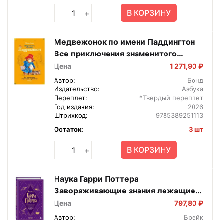
В КОРЗИНУ
+
Медвежонок по имени Паддингтон
Все приключения знаменитого
медвежонка Кн 1 илл Фортнум Бол
Цена
1 271,90 ₽
кн Д
Автор:
Бонд
Издательство:
Азбука
Переплет:
*Твердый переплет
Год издания:
2026
Штрихкод:
9785389251113
Остаток:
3 шт
В КОРЗИНУ
+
Наука Гарри Поттера
Завораживающие знания лежащие в
основе магии гаджетов зелий и
Цена
797,80 ₽
многого другого
Автор:
Брейк