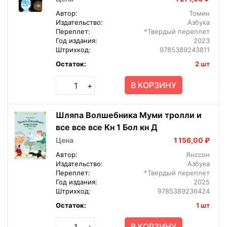
Автор:
Томин
Издательство:
Азбука
Переплет:
*Твердый переплет
Год издания:
2023
Штрихкод:
9785389243811
Остаток:
2 шт
В КОРЗИНУ
+
Шляпа Волшебника Муми тролли и
все все все Кн 1 Бол кн Д
Цена
1 156,00 ₽
Автор:
Янссон
Издательство:
Азбука
Переплет:
*Твердый переплет
Год издания:
2025
Штрихкод:
9785389236424
Остаток:
1 шт
В КОРЗИНУ
+