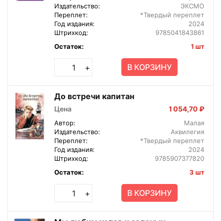
Издательство:
ЭКСМО
Переплет:
*Твердый переплет
Год издания:
2024
Штрихкод:
9785041843861
Остаток:
1 шт
В КОРЗИНУ
+
До встречи капитан
Цена
1 054,70 ₽
Автор:
Малая
Издательство:
Аквилегия
Переплет:
*Твердый переплет
Год издания:
2024
Штрихкод:
9785907377820
Остаток:
3 шт
В КОРЗИНУ
+