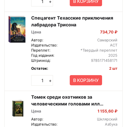
В КОРЗИНУ
+
Спецагент Техасские приключения
лабрадора Трисона
Цена
734,70 ₽
Автор:
Самарский
Издательство:
АСТ
Переплет:
*Твердый переплет
Год издания:
2025
Штрихкод:
9785171458171
Остаток:
2 шт
В КОРЗИНУ
+
Томек среди охотников за
человеческими головами илл
Канивца МП
Цена
1 155,60 ₽
Автор:
Шклярский
Издательство:
Азбука