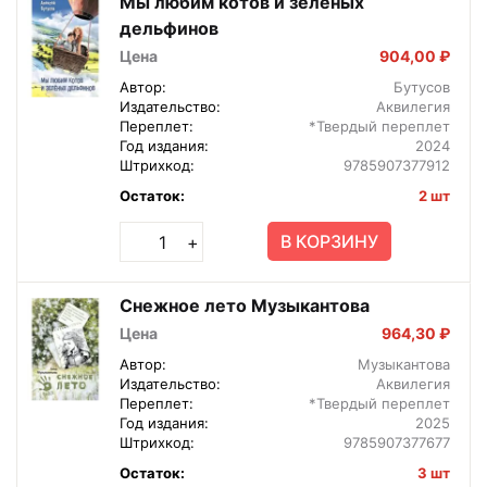
Мы любим котов и зеленых
дельфинов
Цена
904,00 ₽
Автор:
Бутусов
Издательство:
Аквилегия
Переплет:
*Твердый переплет
Год издания:
2024
Штрихкод:
9785907377912
Остаток:
2 шт
В КОРЗИНУ
+
Снежное лето Музыкантова
Цена
964,30 ₽
Автор:
Музыкантова
Издательство:
Аквилегия
Переплет:
*Твердый переплет
Год издания:
2025
Штрихкод:
9785907377677
Остаток:
3 шт