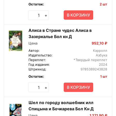
Остаток:
2 шт
В КОРЗИНУ
+
Алиса в Стране чудес Алиса в
Зазеркалье Бол кн Д
Цена
952,10 ₽
Автор:
Кэрролл
Издательство:
Азбука
Переплет:
*Твердый переплет
Год издания:
2024
Штрихкод:
9785389243828
Остаток:
1 шт
В КОРЗИНУ
+
Шел по городу волшебник илл
Спицына и Бочкарева Бол Кн Д
Цена
1 271,90 ₽