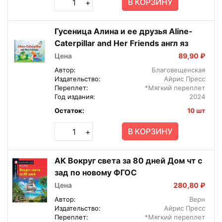
В КОРЗИНУ
+
Гусеница Алина и ее друзья Aline-
Caterpillar and Her Friends англ яз
Цена
89,90 ₽
Автор:
Благовещенская
Издательство:
Айрис Пресс
Переплет:
*Мягкий переплет
Год издания:
2024
Остаток:
10 шт
В КОРЗИНУ
+
АК Вокруг света за 80 дней Дом чт с
зад по новому ФГОС
Цена
280,80 ₽
Автор:
Верн
Издательство:
Айрис Пресс
Переплет:
*Мягкий переплет