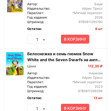
Автор:
Баум
Издательство:
Айрис Пресс
Переплет:
*Мягкий переплет
Год издания:
2026
Штрихкод:
9785811265190
Остаток:
8 шт
В КОРЗИНУ
+
Белоснежка и семь гномов Snow
White and the Seven Dwarfs на англ
яз 3 ур
Цена
112,30 ₽
Автор:
Наумова
Издательство:
Айрис Пресс
Переплет:
*Мягкий переплет
Год издания:
2023
Штрихкод:
9785811266296
Остаток:
13 шт
В КОРЗИНУ
+