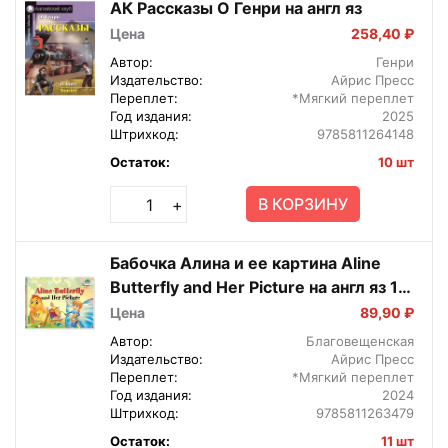
АК Рассказы О Генри на англ яз
Цена
258,40 ₽
Автор:
Генри
Издательство:
Айрис Пресс
Переплет:
*Мягкий переплет
Год издания:
2025
Штрихкод:
9785811264148
Остаток:
10 шт
В КОРЗИНУ
+
Бабочка Алина и ее картина Aline
Butterfly and Her Picture на англ яз 1
ур
Цена
89,90 ₽
Автор:
Благовещенская
Издательство:
Айрис Пресс
Переплет:
*Мягкий переплет
Год издания:
2024
Штрихкод:
9785811263479
Остаток:
11 шт