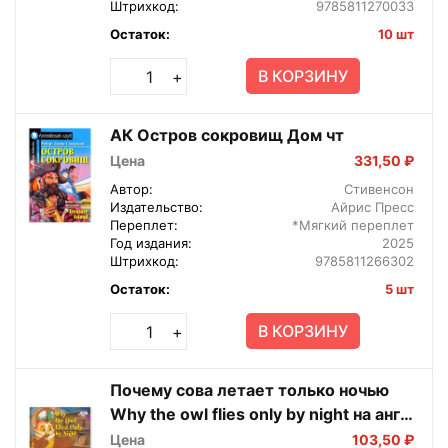
Штрихкод:
9785811270033
Остаток:
10 шт
В КОРЗИНУ
+
АК Остров сокровищ Дом чт
Цена
331,50 ₽
Автор:
Стивенсон
Издательство:
Айрис Пресс
Переплет:
*Мягкий переплет
Год издания:
2025
Штрихкод:
9785811266302
Остаток:
5 шт
В КОРЗИНУ
+
Почему сова летает только ночью
Why the owl flies only by night на англ
яз 2 ур
Цена
103,50 ₽