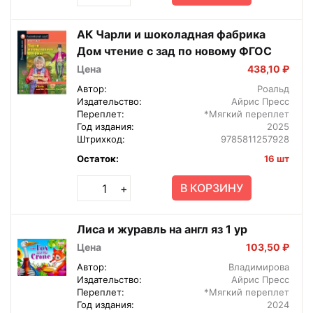
АК Чарли и шоколадная фабрика
Дом чтение с зад по новому ФГОС
Цена
438,10 ₽
Автор:
Роальд
Издательство:
Айрис Пресс
Переплет:
*Мягкий переплет
Год издания:
2025
Штрихкод:
9785811257928
Остаток:
16 шт
В КОРЗИНУ
+
Лиса и журавль на англ яз 1 ур
Цена
103,50 ₽
Автор:
Владимирова
Издательство:
Айрис Пресс
Переплет:
*Мягкий переплет
Год издания:
2024