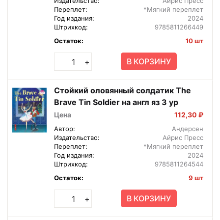
Издательство:
Айрис Пресс
Переплет:
*Мягкий переплет
Год издания:
2024
Штрихкод:
9785811266449
Остаток:
10 шт
В КОРЗИНУ
+
Стойкий оловянный солдатик The
Brave Tin Soldier на англ яз 3 ур
Цена
112,30 ₽
Автор:
Андерсен
Издательство:
Айрис Пресс
Переплет:
*Мягкий переплет
Год издания:
2024
Штрихкод:
9785811264544
Остаток:
9 шт
В КОРЗИНУ
+