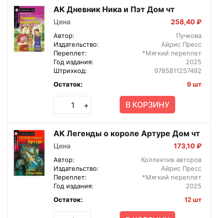
АК Дневник Ника и Пэт Дом чт
Цена
258,40 ₽
Автор:
Пучкова
Издательство:
Айрис Пресс
Переплет:
*Мягкий переплет
Год издания:
2025
Штрихкод:
9785811257492
Остаток:
9 шт
В КОРЗИНУ
+
АК Легенды о короле Артуре Дом чт
Цена
173,10 ₽
Автор:
Коллектив авторов
Издательство:
Айрис Пресс
Переплет:
*Мягкий переплет
Год издания:
2025
Остаток:
12 шт