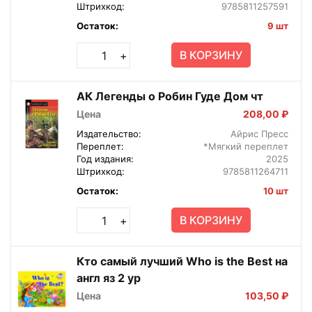
Штрихкод:
9785811257591
Остаток:
9 шт
В КОРЗИНУ
+
АК Легенды о Робин Гуде Дом чт
Цена
208,00 ₽
Издательство:
Айрис Пресс
Переплет:
*Мягкий переплет
Год издания:
2025
Штрихкод:
9785811264711
Остаток:
10 шт
В КОРЗИНУ
+
Кто самый лучший Who is the Best на
англ яз 2 ур
Цена
103,50 ₽