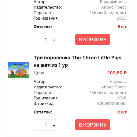
Автор:
Владимирова
Издательство:
Айрис Пресс
Переплет:
*Мягкий переплет
Год издания:
2023
Остаток:
5 шт
В КОРЗИНУ
+
Три поросенка The Three Little Pigs
на англ яз 1 ур
Цена
103,50 ₽
Автор:
Наумова
Издательство:
Айрис Пресс
Переплет:
*Мягкий переплет
Год издания:
2026
Штрихкод:
9785811266395
Остаток:
12 шт
В КОРЗИНУ
+