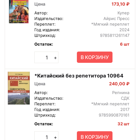
Цена
173,10 ₽
Автор:
Купер
Издательство:
Айрис Пресс
Переплет:
*Мягкий переплет
Год издания:
2024
Штрихкод:
9785811261147
Остаток:
6 шт
В КОРЗИНУ
+
*Китайский без репетитора 10964
Цена
240,00 ₽
Автор:
Репнина
Издательство:
СДК
Переплет:
*Мягкий переплет
Год издания:
2017
Штрихкод:
9785990870161
Остаток:
32 шт
В КОРЗИНУ
+