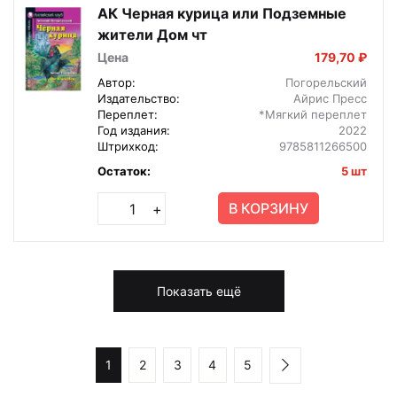
АК Черная курица или Подземные
жители Дом чт
Цена
179,70 ₽
Автор:
Погорельский
Издательство:
Айрис Пресс
Переплет:
*Мягкий переплет
Год издания:
2022
Штрихкод:
9785811266500
Остаток:
5 шт
В КОРЗИНУ
+
Показать ещё
1
2
3
4
5