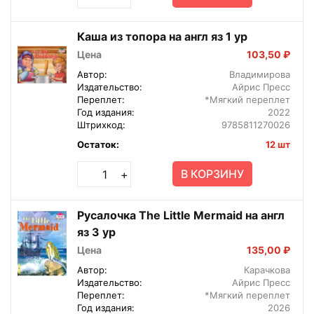
Каша из топора на англ яз 1 ур
Цена
103,50 ₽
Автор:
Владимирова
Издательство:
Айрис Пресс
Переплет:
*Мягкий переплет
Год издания:
2022
Штрихкод:
9785811270026
Остаток:
12 шт
В КОРЗИНУ
+
Русалочка The Little Mermaid на англ
яз 3 ур
Цена
135,00 ₽
Автор:
Карачкова
Издательство:
Айрис Пресс
Переплет:
*Мягкий переплет
Год издания:
2026