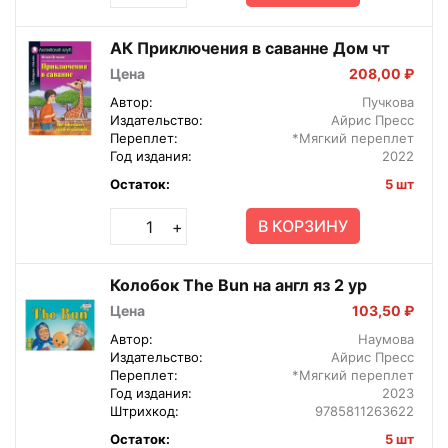
АК Приключения в саванне Дом чт
Цена
208,00 ₽
Автор:
Пучкова
Издательство:
Айрис Пресс
Переплет:
*Мягкий переплет
Год издания:
2022
Остаток:
5 шт
В КОРЗИНУ
+
Колобок The Bun на англ яз 2 ур
Цена
103,50 ₽
Автор:
Наумова
Издательство:
Айрис Пресс
Переплет:
*Мягкий переплет
Год издания:
2023
Штрихкод:
9785811263622
Остаток:
5 шт