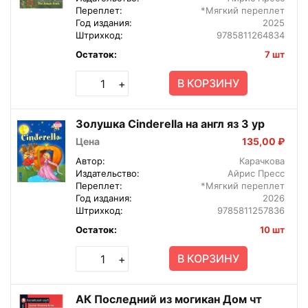
Переплет:
*Мягкий переплет
Год издания:
2025
Штрихкод:
9785811264834
Остаток:
7 шт
В КОРЗИНУ
+
Золушка Cinderella на англ яз 3 ур
Цена
135,00 ₽
Автор:
Карачкова
Издательство:
Айрис Пресс
Переплет:
*Мягкий переплет
Год издания:
2026
Штрихкод:
9785811257836
Остаток:
10 шт
В КОРЗИНУ
+
АК Последний из могикан Дом чт