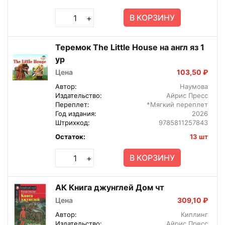
В КОРЗИНУ
+
Теремок The Little House на англ яз 1
ур
Цена
103,50 ₽
Автор:
Наумова
Издательство:
Айрис Пресс
Переплет:
*Мягкий переплет
Год издания:
2026
Штрихкод:
9785811257843
Остаток:
13 шт
В КОРЗИНУ
+
АК Книга джунглей Дом чт
Цена
309,10 ₽
Автор:
Киплинг
Издательство:
Айрис Пресс