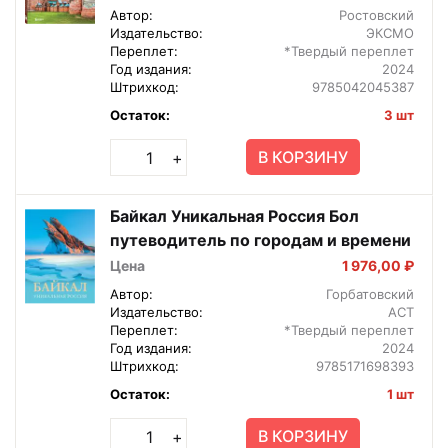
Автор:
Ростовский
Издательство:
ЭКСМО
Переплет:
*Твердый переплет
Год издания:
2024
Штрихкод:
9785042045387
Остаток:
3 шт
В КОРЗИНУ
+
Байкал Уникальная Россия Бол
путеводитель по городам и времени
Цена
1 976,00 ₽
Автор:
Горбатовский
Издательство:
АСТ
Переплет:
*Твердый переплет
Год издания:
2024
Штрихкод:
9785171698393
Остаток:
1 шт
В КОРЗИНУ
+