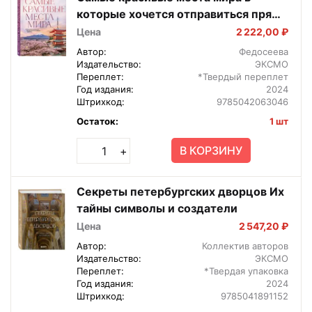
которые хочется отправиться прямо
сейчас Подар
Цена
2 222,00 ₽
Автор:
Федосеева
Издательство:
ЭКСМО
Переплет:
*Твердый переплет
Год издания:
2024
Штрихкод:
9785042063046
Остаток:
1 шт
В КОРЗИНУ
+
Секреты петербургских дворцов Их
тайны символы и создатели
Цена
2 547,20 ₽
Автор:
Коллектив авторов
Издательство:
ЭКСМО
Переплет:
*Твердая упаковка
Год издания:
2024
Штрихкод:
9785041891152