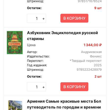
Штрихкод:
9785171678524
Остаток:
9 шт
В КОРЗИНУ
+
Азбуковник Энциклопедия русской
старины
Цена
1 344,00 ₽
Автор:
Андриевская
Издательство:
Феникс
Переплет:
*Твердый переплет
Год издания:
2025
Штрихкод:
9785222428979
Остаток:
2 шт
В КОРЗИНУ
+
Армения Самые красивые места Бол
путеводитель по городам и времени