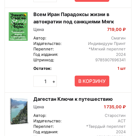
Всем Иран Парадоксы жизни в
автократии под санкциями Мягк
Цена
719,00 ₽
Автор:
Смагин
Издательство:
Индивидуум Принт
Переплет:
*Мягкий переплет
Год издания:
2024
Штрихкод:
9785907696341
Остаток:
1 шт
В КОРЗИНУ
+
Дагестан Ключи к путешествию
Цена
1 735,00 ₽
Автор:
Старостин
Издательство:
АСТ
Переплет:
*Твердый переплет
Год издания:
2024