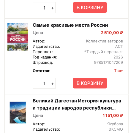
В КОРЗИНУ
+
Самые красивые места России
Цена
2 510,00 ₽
Автор:
Коллектив авторов
Издательство:
АСТ
Переплет:
*Твердый переплет
Год издания:
2026
Штрихкод:
9785171047269
Остаток:
7 шт
В КОРЗИНУ
+
Великий Дагестан История культура
и традиции народов республики
Подар изд
Цена
1 151,00 ₽
Автор:
Якубова
Издательство:
ЭКСМО