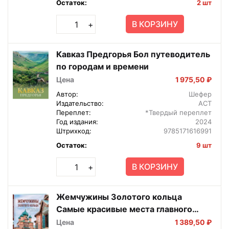
Остаток:
2 шт
В КОРЗИНУ
+
Кавказ Предгорья Бол путеводитель
по городам и времени
Цена
1 975,50 ₽
Автор:
Шефер
Издательство:
АСТ
Переплет:
*Твердый переплет
Год издания:
2024
Штрихкод:
9785171616991
Остаток:
9 шт
В КОРЗИНУ
+
Жемчужины Золотого кольца
Самые красивые места главного
туристического маршрута России
Цена
1 389,50 ₽