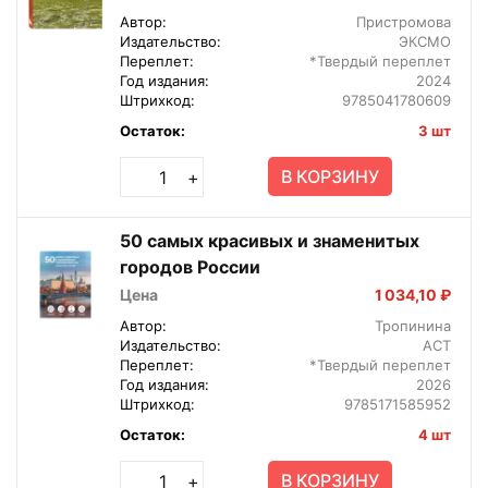
Автор:
Пристромова
Издательство:
ЭКСМО
Переплет:
*Твердый переплет
Год издания:
2024
Штрихкод:
9785041780609
Остаток:
3 шт
В КОРЗИНУ
+
50 самых красивых и знаменитых
городов России
Цена
1 034,10 ₽
Автор:
Тропинина
Издательство:
АСТ
Переплет:
*Твердый переплет
Год издания:
2026
Штрихкод:
9785171585952
Остаток:
4 шт
В КОРЗИНУ
+