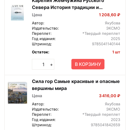
Карелия Жемчужина Русского
Севера История традиции и
природные достопримечательности
Цена
1 208,60 ₽
респуб Подар
Автор:
Якубова
Издательство:
ЭКСМО
Переплет:
*Твердый переплет
Год издания:
2025
Штрихкод:
9785041140144
Остаток:
1 шт
В КОРЗИНУ
+
Сила гор Самые красивые и опасные
вершины мира
Цена
3 416,00 ₽
Автор:
Якубова
Издательство:
ЭКСМО
Переплет:
*Твердый переплет
Год издания:
2023
Штрихкод:
9785041842659