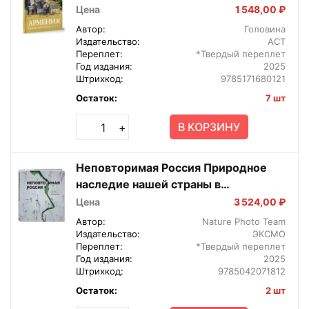
Цена
1 548,00 ₽
Автор:
Головина
Издательство:
АСТ
Переплет:
*Твердый переплет
Год издания:
2025
Штрихкод:
9785171680121
Остаток:
7 шт
В КОРЗИНУ
+
Неповторимая Россия Природное
наследие нашей страны в
фотографиях путешественников
Цена
3 524,00 ₽
Автор:
Nature Photo Team
Издательство:
ЭКСМО
Переплет:
*Твердый переплет
Год издания:
2025
Штрихкод:
9785042071812
Остаток:
2 шт