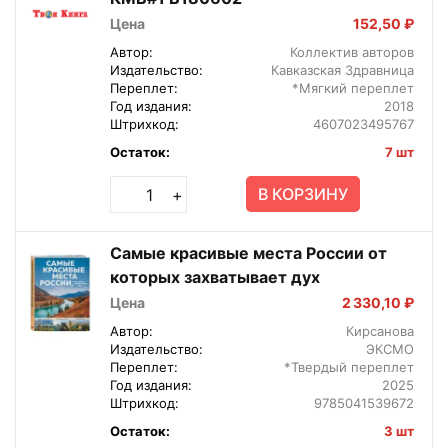
Цена
152,50 ₽
Автор:
Коллектив авторов
Издательство:
Кавказская Здравница
Переплет:
*Мягкий переплет
Год издания:
2018
Штрихкод:
4607023495767
Остаток:
7 шт
В КОРЗИНУ
+
Самые красивые места России от
которых захватывает дух
Цена
2 330,10 ₽
Автор:
Кирсанова
Издательство:
ЭКСМО
Переплет:
*Твердый переплет
Год издания:
2025
Штрихкод:
9785041539672
Остаток:
3 шт