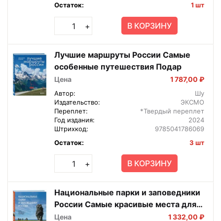
Остаток:
1 шт
В КОРЗИНУ
+
Лучшие маршруты России Самые
особенные путешествия Подар
Цена
1 787,00 ₽
Автор:
Шу
Издательство:
ЭКСМО
Переплет:
*Твердый переплет
Год издания:
2024
Штрихкод:
9785041786069
Остаток:
3 шт
В КОРЗИНУ
+
Национальные парки и заповедники
России Самые красивые места для
единения с природой
Цена
1 332,00 ₽