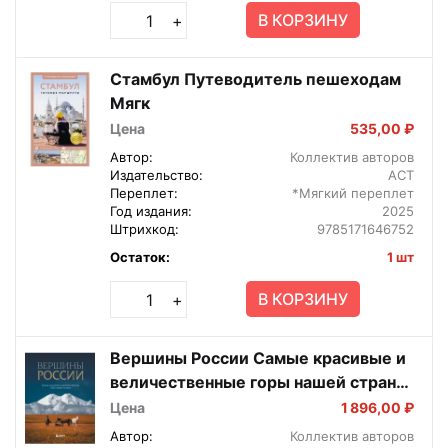
В КОРЗИНУ
+
Стамбул Путеводитель пешеходам
Мягк
Цена
535,00 ₽
Автор:
Коллектив авторов
Издательство:
АСТ
Переплет:
*Мягкий переплет
Год издания:
2025
Штрихкод:
9785171646752
Остаток:
1 шт
В КОРЗИНУ
+
Вершины России Самые красивые и
величественные горы нашей страны
Подар
Цена
1 896,00 ₽
Автор:
Коллектив авторов