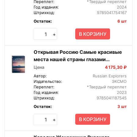
Переплет:
*Твердый переплет
Год издания:
2024
Штрихкод:
9785041754167
Остаток:
6 шт
В КОРЗИНУ
+
Открывая Россию Самые красивые
места нашей страны глазами
фотографов путешественников Rus
Цена
4 175,30 ₽
Exр Подар
Автор:
Russian Explorers
Издательство:
ЭКСМО
Переплет:
*Твердый переплет
Год издания:
2023
Штрихкод:
9785041187545
Остаток:
3 шт
В КОРЗИНУ
+