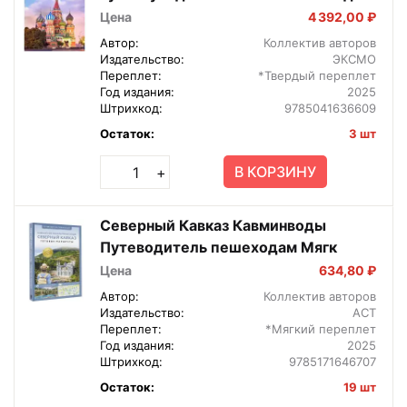
Изд 4
Цена
4 392,00 ₽
Автор:
Коллектив авторов
Издательство:
ЭКСМО
Переплет:
*Твердый переплет
Год издания:
2025
Штрихкод:
9785041636609
Остаток:
3 шт
В КОРЗИНУ
+
Северный Кавказ Кавминводы
Путеводитель пешеходам Мягк
Цена
634,80 ₽
Автор:
Коллектив авторов
Издательство:
АСТ
Переплет:
*Мягкий переплет
Год издания:
2025
Штрихкод:
9785171646707
Остаток:
19 шт