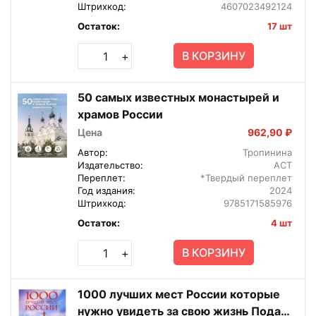
Штрихкод:
4607023492124
Остаток:
17 шт
В КОРЗИНУ
+
50 самых известных монастырей и
храмов России
Цена
962,90 ₽
Автор:
Тропинина
Издательство:
АСТ
Переплет:
*Твердый переплет
Год издания:
2024
Штрихкод:
9785171585976
Остаток:
4 шт
В КОРЗИНУ
+
1000 лучших мест России которые
нужно увидеть за свою жизнь Подар