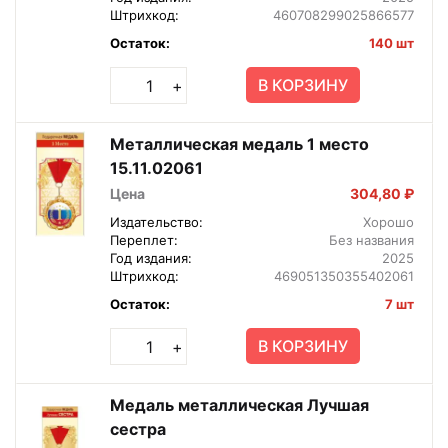
Штрихкод:
460708299025866577
Остаток:
140 шт
В КОРЗИНУ
+
Металлическая медаль 1 место
15.11.02061
Цена
304,80 ₽
Издательство:
Хорошо
Переплет:
Без названия
Год издания:
2025
Штрихкод:
469051350355402061
Остаток:
7 шт
В КОРЗИНУ
+
Медаль металлическая Лучшая
сестра