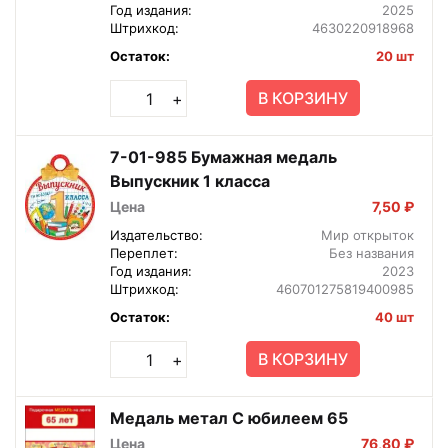
Год издания:
2025
Штрихкод:
4630220918968
Остаток:
20 шт
В КОРЗИНУ
+
7-01-985 Бумажная медаль
Выпускник 1 класса
Цена
7,50 ₽
Издательство:
Мир открыток
Переплет:
Без названия
Год издания:
2023
Штрихкод:
460701275819400985
Остаток:
40 шт
В КОРЗИНУ
+
Медаль метал С юбилеем 65
Цена
76,80 ₽