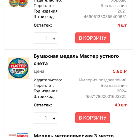
Переплет:
Без названия
Год издания:
2021
Штрихкод:
469051350355400651
Остаток:
4 шт
В КОРЗИНУ
+
Бумажная медаль Мастер устного
счета
Цена
5,80 ₽
Издательство:
Империя поздравлений
Переплет:
Без названия
Год издания:
2024
Штрихкод:
460717860001663325
Остаток:
40 шт
В КОРЗИНУ
+
Медаль металлическая 3 место