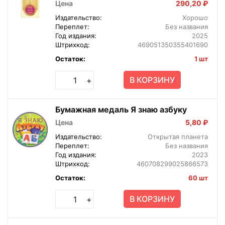
Цена
290,20 ₽
Издательство:
Хорошо
Переплет:
Без названия
Год издания:
2025
Штрихкод:
469051350355401690
Остаток:
1 шт
В КОРЗИНУ
+
Бумажная медаль Я знаю азбуку
Цена
5,80 ₽
Издательство:
Открытая планета
Переплет:
Без названия
Год издания:
2023
Штрихкод:
460708299025866573
Остаток:
60 шт
В КОРЗИНУ
+