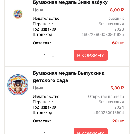
Бумажная медаль Знаю азбуку
Цена
8,00 ₽
Издательство:
Праздник
Переплет:
Без названия
Год издания:
2023
Штрихкод:
460228906030801625
Остаток:
60 шт
В КОРЗИНУ
+
Бумажная медаль Выпускник
детского сада
Цена
5,80 ₽
Издательство:
Открытая планета
Переплет:
Без названия
Год издания:
2024
Штрихкод:
4640230013904
Остаток:
20 шт
В КОРЗИНУ
+