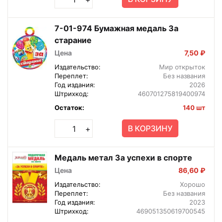
7-01-974 Бумажная медаль За
старание
Цена
7,50 ₽
Издательство:
Мир открыток
Переплет:
Без названия
Год издания:
2026
Штрихкод:
460701275819400974
Остаток:
140 шт
В КОРЗИНУ
+
Медаль метал За успехи в спорте
Цена
86,60 ₽
Издательство:
Хорошо
Переплет:
Без названия
Год издания:
2023
Штрихкод:
469051350619700545