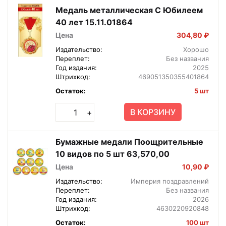
Медаль металлическая С Юбилеем
40 лет 15.11.01864
Цена
304,80 ₽
Издательство:
Хорошо
Переплет:
Без названия
Год издания:
2025
Штрихкод:
469051350355401864
Остаток:
5 шт
В КОРЗИНУ
+
Бумажные медали Поощрительные
10 видов по 5 шт 63,570,00
Цена
10,90 ₽
Издательство:
Империя поздравлений
Переплет:
Без названия
Год издания:
2026
Штрихкод:
4630220920848
Остаток:
100 шт