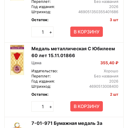
Переплет:
Без названия
Год издания:
2026
Штрихкод:
469051350355401686
Остаток:
3 шт
В КОРЗИНУ
+
Медаль металлическая С Юбилеем
60 лет 15.11.01866
Цена
355,40 ₽
Издательство:
Хорошо
Переплет:
Без названия
Год издания:
2026
Штрихкод:
4690513008400
Остаток:
2 шт
В КОРЗИНУ
+
7-01-971 Бумажная медаль За