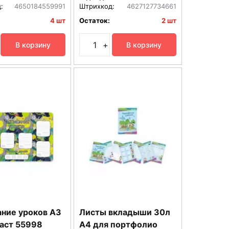
:
4650184559991
Штрихкод:
4627127734661
4 шт
Остаток:
2 шт
+
В корзину
В корзину
ание уроков А3
Листы вкладыши 30л
ласт 55998
А4 для портфолио