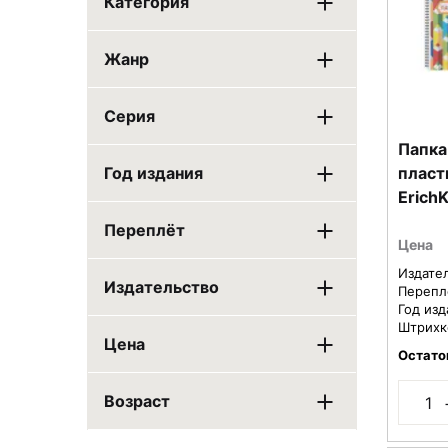
Категория
Жанр
Серия
Папка
пласт
Год издания
Erich
Креат
Переплёт
40 фа
Цена
пакет
Издате
Издательство
Перепл
Год изд
Штрихк
Цена
Остато
Возраст