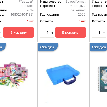
ет:
*Твердый
Издательство:
Schoolformat
Издатель
переплет
Переплет:
*Твердый
Переплет
ания:
2019
переплет
од:
4680274041891
Год издания:
2025
Год издан
к:
1 шт
Остаток:
5 шт
Остаток:
+
+
+
В корзину
В корзину
а
Скидка
Скидка