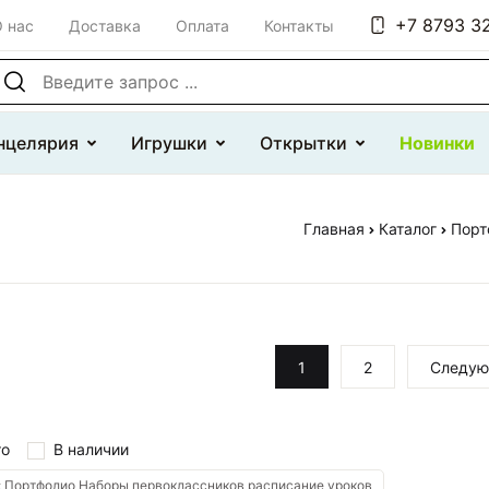
+7 8793 32
 нас
Доставка
Оплата
Контакты
оиск по сайту
нцелярия
Игрушки
Открытки
Новинки
Главная
Каталог
Порт
1
2
Следу
то
В наличии
 Портфолио Наборы первоклассников расписание уроков