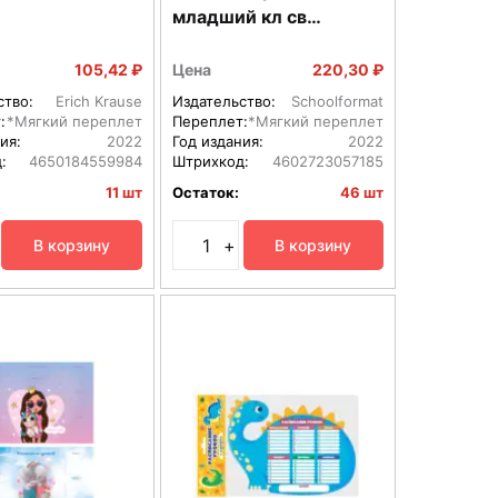
младший кл св
голубой ПРУ-30ЛС
105,42 ₽
Цена
220,30 ₽
ство:
Erich Krause
Издательство:
Schoolformat
:
*Мягкий переплет
Переплет:
*Мягкий переплет
ия:
2022
Год издания:
2022
:
4650184559984
Штрихкод:
4602723057185
11 шт
Остаток:
46 шт
+
В корзину
В корзину