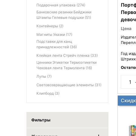
Портфель 
Подарочная упаковка (274)
Перво
Банковские резинки Бейджики
Штампы Гелевые подушки (51)
девоч
пласт
Контейнеры (2)
Цена
напол
Магниты Указки (17)
Издате
ПП/Н-
Подставки для канц
Перепл
принадлежностей (36)
Год изд
Клейкая лента Стрейч пленка (33)
Штрихк
Ценники Этикетки Термоэтикетки
Остато
Чековая лента Термолента (16)
Лупы (7)
Световозвращающие элементы (31)
Клипборд (3)
Скидк
Фильтры