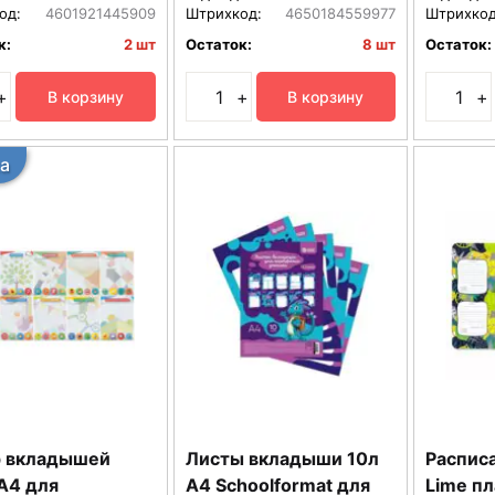
од:
4601921445909
Штрихкод:
4650184559977
Штрихкод
к:
2 шт
Остаток:
8 шт
Остаток:
+
+
+
В корзину
В корзину
а
 вкладышей
Листы вкладыши 10л
Распис
А4 для
А4 Schoolformat для
Lime п