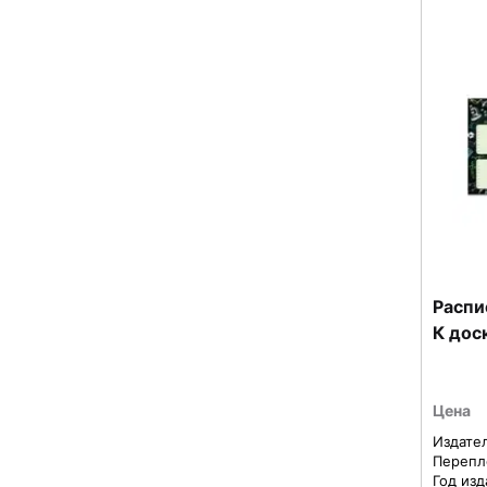
Распи
К дос
Цена
Издате
Перепл
Год изд