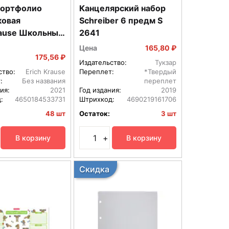
портфолио
Канцелярский набор
ковая
Schreiber 6 предм S
rause Школьные
2641
c 40 файлами
Цена
165,80 ₽
кете по 4 шт
175,56 ₽
Издательство:
Тукзар
ство:
Erich Krause
Переплет:
*Твердый
:
Без названия
переплет
ия:
2021
Год издания:
2019
:
4650184533731
Штрихкод:
4690219161706
48 шт
Остаток:
3 шт
+
В корзину
В корзину
Скидка