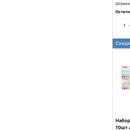
Штрихк
Остато
Скидк
Набор
10шт 