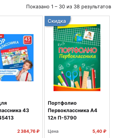
Показано
1
–
30
из
38
результатов
Скидка
для
Портфолио
лассника 43
Первоклассника А4
45413
12л П-5790
2 384,76 ₽
Цена
5,40 ₽