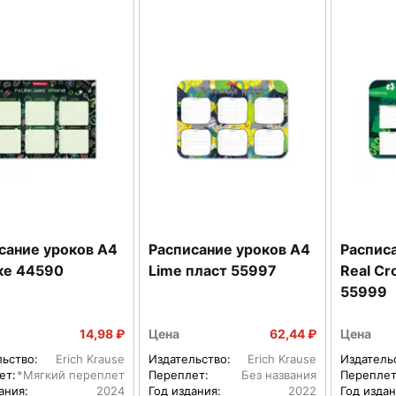
сание уроков А4
Расписание уроков А4
Распис
ке 44590
Lime пласт 55997
Real Cr
55999
14,98 ₽
Цена
62,44 ₽
Цена
льство:
Erich Krause
Издательство:
Erich Krause
Издатель
ет:
*Мягкий переплет
Переплет:
Без названия
Переплет
ания:
2024
Год издания:
2022
Год издан