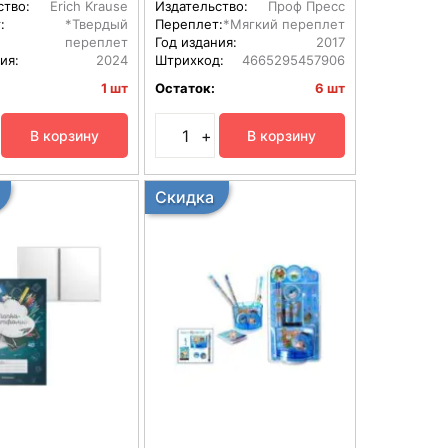
ство:
Erich Krause
Издательство:
Проф Пресс
:
*Твердый
Переплет:
*Мягкий переплет
переплет
Год издания:
2017
ия:
2024
Штрихкод:
4665295457906
1 шт
Остаток:
6 шт
+
В корзину
В корзину
Скидка