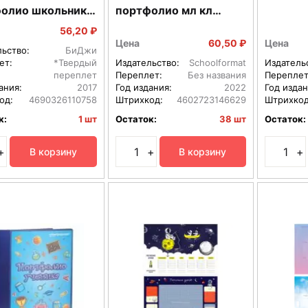
олио школьника
портфолио мл кл
10 0900
ПРУ-10ЛС
56,20 ₽
Цена
60,50 ₽
Цена
льство:
БиДжи
ет:
*Твердый
Издательство:
Schoolformat
Издатель
переплет
Переплет:
Без названия
Переплет
ания:
2017
Год издания:
2022
Год издан
од:
4690326110758
Штрихкод:
4602723146629
Штрихкод
к:
1 шт
Остаток:
38 шт
Остаток:
+
+
+
В корзину
В корзину