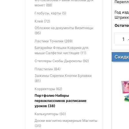
Перепл
монет (88)
Год изд
Глобусы, карты (5)
Штрихк
Клей (72)
Остато
Обложки на документы Визитницы
(95)
Ластики Точилки (269)
Батарейки Флешки Коврики для
мыши Салфетки чистящие (11)
Скидк
Степлеры Скобы Дыроколы (92)
Пластилин (84)
Зажимы Скрепки Кнопки Булавки
(81)
Корректоры (62)
Портфолио Наборы
первоклассников расписание
уроков (38)
Калькуляторы (50)
Доски магнитно маркерные Магниты
(35)