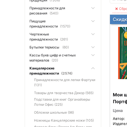
продукция
(1306)
Принадлежности для
Сбро
рисования
(540)
Скидк
Пищущие
принадлежности
(1570)
Чертежные
принадлежности
(261)
Бутылки термосы
(60)
Кассы букв цифр и счетных
материалов
(20)
Канцелярские
принадлежности
(2574)
Принадлежности для лепки Фартуки
(131)
Товары для творчества Декор (565)
Мои ш
Подставки для книг Органайзеры
Портф
Лотки Офис (225)
Цена
Обложки школьные (96)
Автор:
Ножницы Канцелярские ножи (105)
Издате
Фотоальбомы Рамки Альбомы для