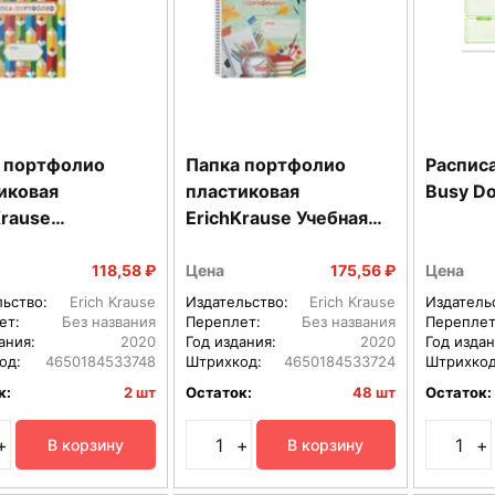
 портфолио
Папка портфолио
Распис
иковая
пластиковая
Busy D
Krause
ErichKrause Учебная
ивные заметки c
пора c 40 файлами A4
йлами A4 в
в пакете по 4 шт
118,58 ₽
Цена
175,56 ₽
Цена
е по 4 шт
льство:
Erich Krause
Издательство:
Erich Krause
Издатель
ет:
Без названия
Переплет:
Без названия
Переплет
ания:
2020
Год издания:
2020
Год издан
од:
4650184533748
Штрихкод:
4650184533724
Штрихкод
к:
2 шт
Остаток:
48 шт
Остаток:
+
+
+
В корзину
В корзину