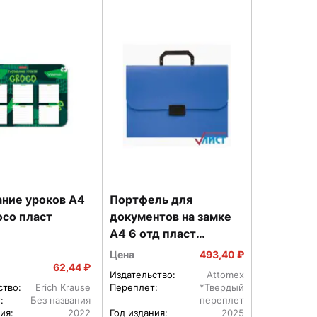
ание уроков А4
Портфель для
oco пласт
документов на замке
A4 6 отд пласт
700мкм фактура песок
Цена
493,40 ₽
непр Синий 3073703
62,44 ₽
Издательство:
Attomex
ство:
Erich Krause
Переплет:
*Твердый
:
Без названия
переплет
ия:
2022
Год издания:
2025