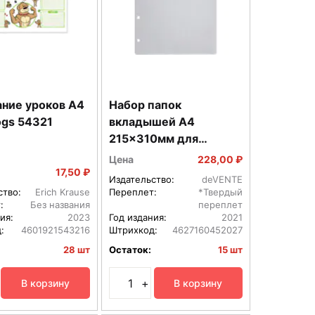
ание уроков А4
Набор папок
ogs 54321
вкладышей A4
215x310мм для
портфолио школьника
Цена
228,00 ₽
ПВХ 100мкм 10шт
17,50 ₽
Издательство:
deVENTE
8091901
ство:
Erich Krause
Переплет:
*Твердый
:
Без названия
переплет
ия:
2023
Год издания:
2021
:
4601921543216
Штрихкод:
4627160452027
28 шт
Остаток:
15 шт
+
В корзину
В корзину