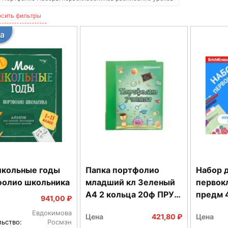
сить фильтры
а
кольные годы
Папка портфолио
Набор 
олио школьника
младший кл Зеленый
первок
А4 2 кольца 20ф ПРУ-
предм 
941,00 ₽
З
Евдокимова
Цена
421,80 ₽
Цена
льство:
Росмэн