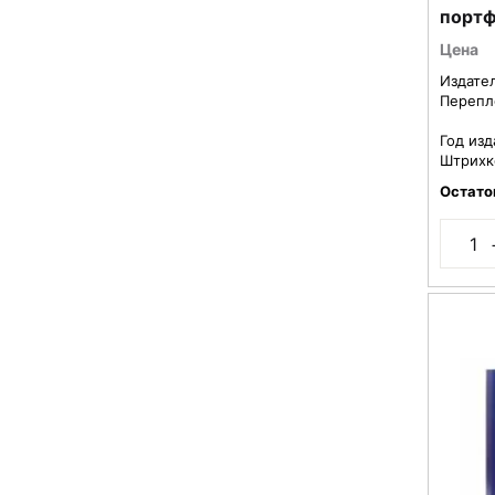
портф
НВП4_
Цена
Издате
Перепл
Год изд
Штрихк
Остато