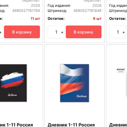
переплет
переплет
ания:
2026
Год издания:
2026
Год издан
од:
4680527181794
Штрихкод:
4680527181848
Штрихкод
к:
11 шт
Остаток:
9 шт
Остаток:
+
+
+
В корзину
В корзину
ик 1-11 Россия
Дневник 1-11 Россия
Дневни