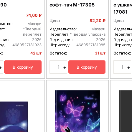
290
софт-тач M-17305
с ушкам
17081
74,60 ₽
Цена
82,20 ₽
Цена
льство:
Мазари
ет:
*Твердый
Издательство:
Мазари
Издатель
переплет
Переплет:
*Твердая упаковка
Переплет
ания:
2026
Год издания:
2026
Год издан
од:
4680527181923
Штрихкод:
4680527181985
Штрихкод
к:
42 шт
Остаток:
31 шт
Остаток:
+
+
+
В корзину
В корзину