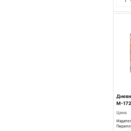
Дневн
M-17
Цена
Издате
Перепл