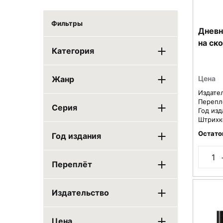
Фильтры
Дневн
на ск
Категория
Цена
Жанр
Издате
Перепл
Серия
Год изд
Штрихк
Остато
Год издания
Переплёт
Издательство
Цена