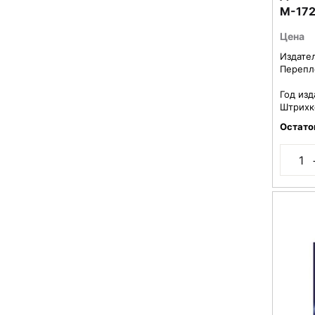
M-17
Цена
Издате
Перепл
Год изд
Штрихк
Остато