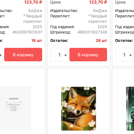
64734
123,70 ₽
Цена
123,70 ₽
Цена
льство:
БиДжи
Издательство:
БиДжи
Издатель
ет:
*Твердый
Переплет:
*Твердый
Переплет
переплет
переплет
ания:
2025
Год издания:
2025
Год издан
од:
4630567601837
Штрихкод:
4680211627348
Штрихкод
к:
16 шт
Остаток:
28 шт
Остаток:
+
+
+
В корзину
В корзину