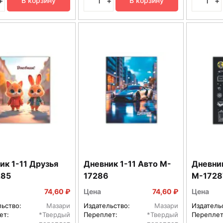
+
+
+
В корзину
В корзину
ик 1-11 Друзья
Дневник 1-11 Авто M-
Дневник
285
17286
M-1728
74,60 ₽
Цена
74,60 ₽
Цена
льство:
Мазари
Издательство:
Мазари
Издатель
ет:
*Твердый
Переплет:
*Твердый
Переплет