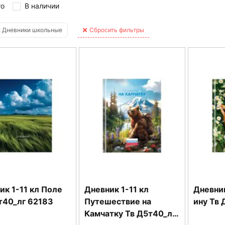
то
В наличии
: Дневники школьные
Сбросить фильтры
ик 1-11 кл Поле
Дневник 1-11 кл
Дневник
т40_лг 62183
Путешествие на
ину Тв 
Камчатку Тв Д5т40_лг