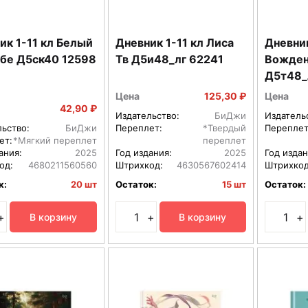
ик 1-11 кл Белый
Дневник 1-11 кл Лиса
Дневник
обе Д5ск40 12598
Тв Д5и48_лг 62241
Вожден
Д5т48_
Цена
125,30 ₽
Цена
42,90 ₽
Издательство:
БиДжи
Издатель
льство:
БиДжи
Переплет:
*Твердый
Переплет
ет:
*Мягкий переплет
переплет
ания:
2025
Год издания:
2025
Год издан
од:
4680211560560
Штрихкод:
4630567602414
Штрихкод
к:
20 шт
Остаток:
15 шт
Остаток:
+
+
+
В корзину
В корзину