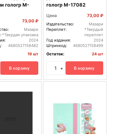
и гологр M-
гологр M-17082
Цена
73,00 ₽
73,00 ₽
Издательство:
Мазари
ство:
Мазари
Переплет:
*Твердый
:
*Твердая упаковка
переплет
ия:
2024
Год издания:
2024
:
4680527158482
Штрихкод:
4680527158499
19 шт
Остаток:
24 шт
+
В корзину
В корзину