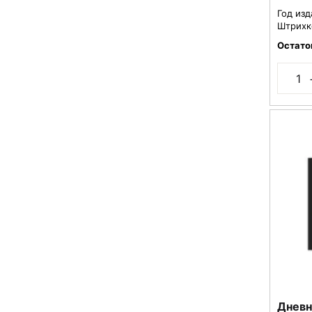
Год изд
Штрихк
Остато
Дневн