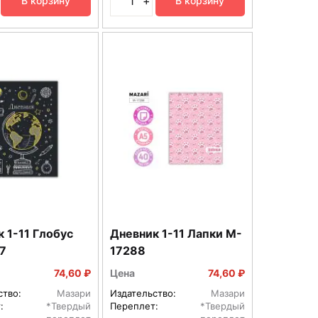
+
В корзину
В корзину
 1-11 Глобус
Дневник 1-11 Лапки M-
7
17288
74,60 ₽
Цена
74,60 ₽
ство:
Мазари
Издательство:
Мазари
:
*Твердый
Переплет:
*Твердый