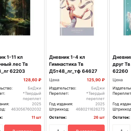
ик 1-11 кл
Дневник 1-4 кл
Дневник
чный лес Тв
Гимнастика Тв
друг Тв
_лг 62203
Д5т48_лг_тф 64627
62260
128,60 ₽
Цена
125,90 ₽
Цена
льство:
БиДжи
Издательство:
БиДжи
Издатель
ет:
*Твердый
Переплет:
*Твердый
Переплет
переплет
переплет
ания:
2025
Год издания:
2025
Год издан
од:
4630567602032
Штрихкод:
4680211626273
Штрихкод
к:
11 шт
Остаток:
26 шт
Остаток: