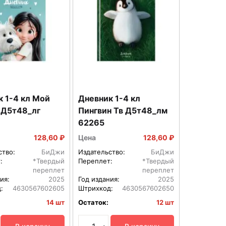
 1-4 кл Мой
Дневник 1-4 кл
 Д5т48_лг
Пингвин Тв Д5т48_лм
62265
128,60 ₽
Цена
128,60 ₽
ство:
БиДжи
Издательство:
БиДжи
:
*Твердый
Переплет:
*Твердый
переплет
переплет
ия:
2025
Год издания:
2025
:
4630567602605
Штрихкод:
4630567602650
14 шт
Остаток:
12 шт