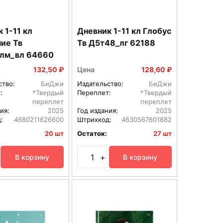
 1-11 кл
Дневник 1-11 кл Глобус
ие Тв
Тв Д5т48_лг 62188
лм_вл 64660
132,50 ₽
Цена
128,60 ₽
ство:
БиДжи
Издательство:
БиДжи
:
*Твердый
Переплет:
*Твердый
переплет
переплет
ия:
2025
Год издания:
2025
:
4680211626600
Штрихкод:
4630567601882
20 шт
Остаток:
27 шт
+
В корзину
В корзину