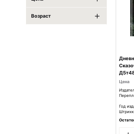
Возраст
Дневн
Сказо
Д5т48
Цена
Издате
Перепл
Год изд
Штрихк
Остато