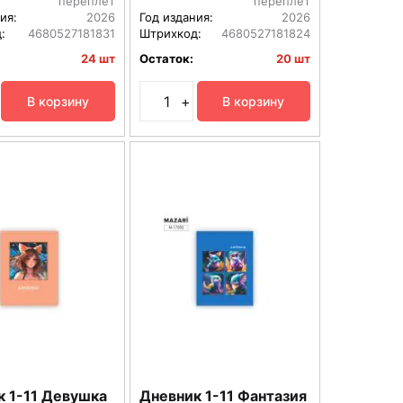
переплет
переплет
ия:
2026
Год издания:
2026
:
4680527181831
Штрихкод:
4680527181824
24 шт
Остаток:
20 шт
+
В корзину
В корзину
к 1-11 Девушка
Дневник 1-11 Фантазия