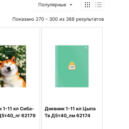
Популярные
Показано
270
–
300
из
388
результатов
 1-11 кл Сиба-
Дневник 1-11 кл Цыпа
Д5т40_лг 62179
Тв Д5т40_лм 62174