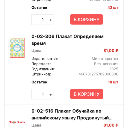
Остаток:
42 шт
В КОРЗИНУ
+
0-02-306 Плакат Определяем
время
Цена
81,00 ₽
Издательство:
Мир открыток
Переплет:
Без названия
Год издания:
2025
Штрихкод:
460701275789000306
Остаток:
18 шт
В КОРЗИНУ
+
0-02-516 Плакат Обучайка по
английскому языку Продвинутый
уровень
Цена
81,00 ₽