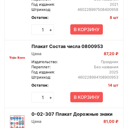
Год издания:
2021
Штрихкод:
460228997508400958
Остаток:
8 шт
В КОРЗИНУ
+
Плакат Состав числа 0800953
Цена
87,20 ₽
Издательство:
Праздник
Переплет:
Без названия
Год издания:
2025
Штрихкод:
460228994108900953
Остаток:
14 шт
В КОРЗИНУ
+
0-02-307 Плакат Дорожные знаки
Цена
81,00 ₽