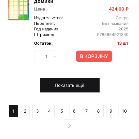
домики
Цена
424,60 ₽
Издательство:
Сфера
Переплет:
Без названия
Год издания:
2025
Штрихкод:
9785994921340
Остаток:
13 шт
В КОРЗИНУ
+
Показать ещё
1
2
3
4
5
6
7
8
9
10