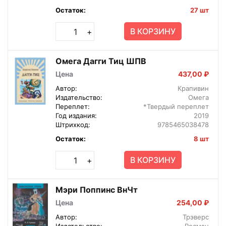
Остаток:
27 шт
В КОРЗИНУ
+
Омега Дагги Тиц ШПВ
Цена
437,00 ₽
Автор:
Крапивин
Издательство:
Омега
Переплет:
*Твердый переплет
Год издания:
2019
Штрихкод:
9785465038478
Остаток:
8 шт
В КОРЗИНУ
+
Мэри Поппинс ВнЧт
Цена
254,00 ₽
Автор:
Трэверс
Издательство:
Росмэн