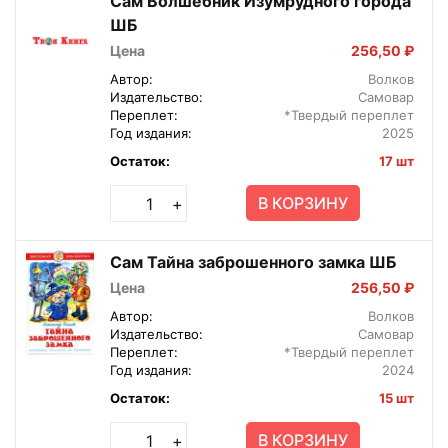
Сам Волшебник Изумрудного города
ШБ
Цена
256,50 ₽
Автор:
Волков
Издательство:
Самовар
Переплет:
*Твердый переплет
Год издания:
2025
Остаток:
17 шт
В КОРЗИНУ
+
Сам Тайна заброшенного замка ШБ
Цена
256,50 ₽
Автор:
Волков
Издательство:
Самовар
Переплет:
*Твердый переплет
Год издания:
2024
Остаток:
15 шт
В КОРЗИНУ
+