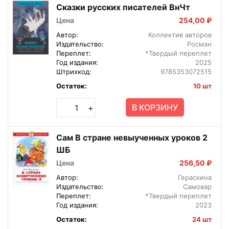
Сказки русских писателей ВнЧт
Цена
254,00 ₽
Автор:
Коллектив авторов
Издательство:
Росмэн
Переплет:
*Твердый переплет
Год издания:
2025
Штрихкод:
9785353072515
Остаток:
10 шт
В КОРЗИНУ
+
Сам В стране невыученных уроков 2
ШБ
Цена
256,50 ₽
Автор:
Гераскина
Издательство:
Самовар
Переплет:
*Твердый переплет
Год издания:
2023
Остаток:
24 шт