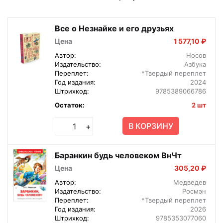
Все о Незнайке и его друзьях
Цена
1 577,10 ₽
Автор:
Носов
Издательство:
Азбука
Переплет:
*Твердый переплет
Год издания:
2024
Штрихкод:
9785389066786
Остаток:
2 шт
В КОРЗИНУ
+
Баранкин будь человеком ВнЧт
Цена
305,20 ₽
Автор:
Медведев
Издательство:
Росмэн
Переплет:
*Твердый переплет
Год издания:
2026
Штрихкод:
9785353077060