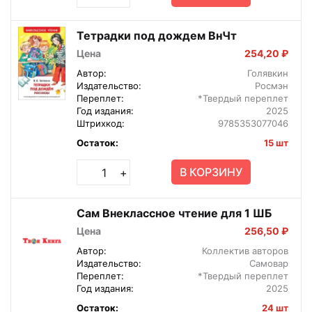
Тетрадки под дождем ВнЧт
Цена
254,20 ₽
Автор:
Голявкин
Издательство:
Росмэн
Переплет:
*Твердый переплет
Год издания:
2025
Штрихкод:
9785353077046
Остаток:
15 шт
В КОРЗИНУ
+
Сам Внеклассное чтение для 1 ШБ
Цена
256,50 ₽
Автор:
Коллектив авторов
Издательство:
Самовар
Переплет:
*Твердый переплет
Год издания:
2025
Остаток:
24 шт