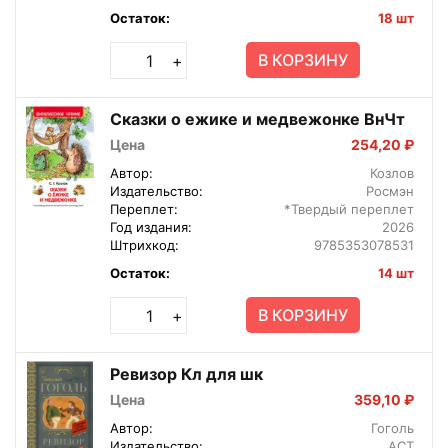
Остаток:
18 шт
В КОРЗИНУ
+
Сказки о ежике и медвежонке ВнЧт
Цена
254,20 ₽
Автор:
Козлов
Издательство:
Росмэн
Переплет:
*Твердый переплет
Год издания:
2026
Штрихкод:
9785353078531
Остаток:
14 шт
В КОРЗИНУ
+
Ревизор Кл для шк
Цена
359,10 ₽
Автор:
Гоголь
Издательство:
АСТ