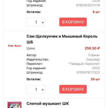
Год издания:
2026
Штрихкод:
9785353072119
Остаток:
9 шт
В КОРЗИНУ
+
Сам Щелкунчик и Мышиный Король
ШБ
Цена
256,50 ₽
Автор:
Гофман
Издательство:
Самовар
Переплет:
*Твердый переплет
Год издания:
2022
Штрихкод:
9785978111323
Остаток:
29 шт
В КОРЗИНУ
+
Слепой музыкант ШК