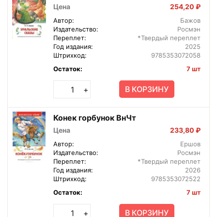
Цена
254,20 ₽
Автор:
Бажов
Издательство:
Росмэн
Переплет:
*Твердый переплет
Год издания:
2025
Штрихкод:
9785353072058
Остаток:
7 шт
В КОРЗИНУ
+
Конек горбунок ВнЧт
Цена
233,80 ₽
Автор:
Ершов
Издательство:
Росмэн
Переплет:
*Твердый переплет
Год издания:
2026
Штрихкод:
9785353072522
Остаток:
7 шт
В КОРЗИНУ
+