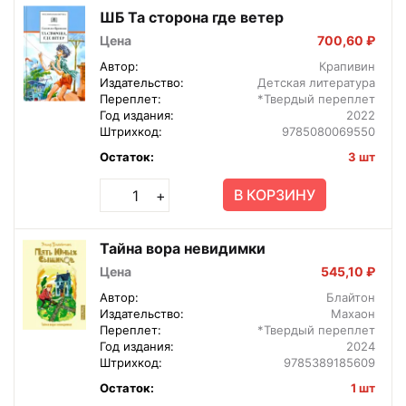
ШБ Та сторона где ветер
Цена
700,60 ₽
Автор:
Крапивин
Издательство:
Детская литература
Переплет:
*Твердый переплет
Год издания:
2022
Штрихкод:
9785080069550
Остаток:
3 шт
В КОРЗИНУ
+
Тайна вора невидимки
Цена
545,10 ₽
Автор:
Блайтон
Издательство:
Махаон
Переплет:
*Твердый переплет
Год издания:
2024
Штрихкод:
9785389185609
Остаток:
1 шт