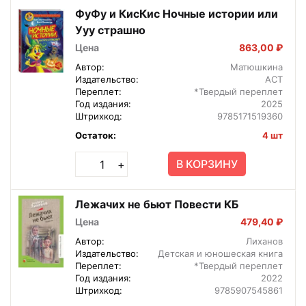
ФуФу и КисКис Ночные истории или
Ууу страшно
Цена
863,00 ₽
Автор:
Матюшкина
Издательство:
АСТ
Переплет:
*Твердый переплет
Год издания:
2025
Штрихкод:
9785171519360
Остаток:
4 шт
В КОРЗИНУ
+
Лежачих не бьют Повести КБ
Цена
479,40 ₽
Автор:
Лиханов
Издательство:
Детская и юношеская книга
Переплет:
*Твердый переплет
Год издания:
2022
Штрихкод:
9785907545861