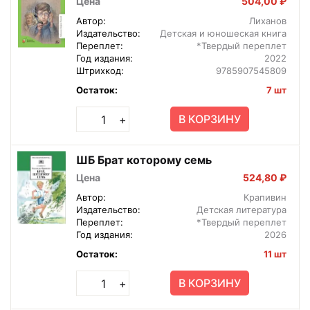
Цена
504,00 ₽
Автор:
Лиханов
Издательство:
Детская и юношеская книга
Переплет:
*Твердый переплет
Год издания:
2022
Штрихкод:
9785907545809
Остаток:
7 шт
В КОРЗИНУ
+
ШБ Брат которому семь
Цена
524,80 ₽
Автор:
Крапивин
Издательство:
Детская литература
Переплет:
*Твердый переплет
Год издания:
2026
Остаток:
11 шт
В КОРЗИНУ
+