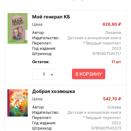
Мой генерал КБ
Цена
626,90 ₽
Автор:
Лиханов
Издательство:
Детская и юношеская книга
Переплет:
*Твердый переплет
Год издания:
2023
Штрихкод:
9785907545717
Остаток:
11 шт
В КОРЗИНУ
+
Добрая хозяюшка
Цена
542,70 ₽
Автор:
Осеева
Издательство:
Детская и юношеская книга
Переплет:
*Твердый переплет
Год издания:
2022
Штрихкод:
9785907545373