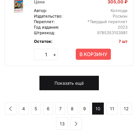
Цена
305,00 ₽
Автор:
Коллоди
Издательство:
Росмэн
Переплет:
*Твердый переплет
Год издания:
2023
Штрихкод:
9785353103981
Остаток:
7 шт
В КОРЗИНУ
+
Показать ещё
4
5
6
7
8
9
10
11
12
13