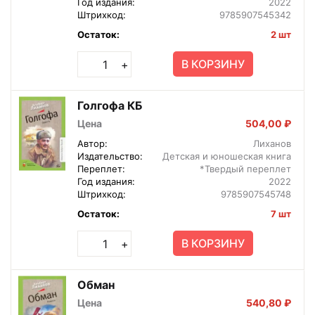
Год издания:
2022
Штрихкод:
9785907545342
Остаток:
2 шт
В КОРЗИНУ
+
Голгофа КБ
Цена
504,00 ₽
Автор:
Лиханов
Издательство:
Детская и юношеская книга
Переплет:
*Твердый переплет
Год издания:
2022
Штрихкод:
9785907545748
Остаток:
7 шт
В КОРЗИНУ
+
Обман
Цена
540,80 ₽