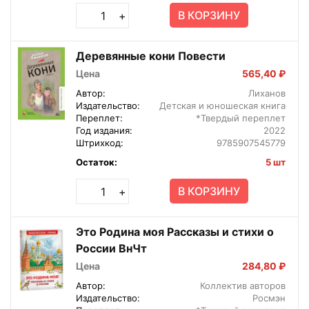
В КОРЗИНУ
+
Деревянные кони Повести
Цена
565,40 ₽
Автор:
Лиханов
Издательство:
Детская и юношеская книга
Переплет:
*Твердый переплет
Год издания:
2022
Штрихкод:
9785907545779
Остаток:
5 шт
В КОРЗИНУ
+
Это Родина моя Рассказы и стихи о
России ВнЧт
Цена
284,80 ₽
Автор:
Коллектив авторов
Издательство:
Росмэн