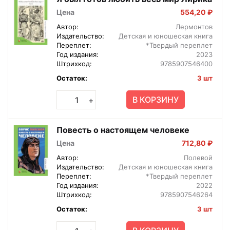
Цена
554,20 ₽
Автор:
Лермонтов
Издательство:
Детская и юношеская книга
Переплет:
*Твердый переплет
Год издания:
2023
Штрихкод:
9785907546400
Остаток:
3 шт
В КОРЗИНУ
+
Повесть о настоящем человеке
Цена
712,80 ₽
Автор:
Полевой
Издательство:
Детская и юношеская книга
Переплет:
*Твердый переплет
Год издания:
2022
Штрихкод:
9785907546264
Остаток:
3 шт