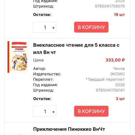
Год издания:
2025
Штрихкод:
9785041756079
Остаток:
19 шт
В КОРЗИНУ
+
Внеклассное чтение для 5 класса с
илл Вн чт
Цена
333,00 ₽
Автор:
Чехов
Издательство:
ЭКСМО
Переплет:
*Твердый переплет
Год издания:
2026
Штрихкод:
9785041756161
Остаток:
3 шт
В КОРЗИНУ
+
Приключения Пиноккио ВнЧт