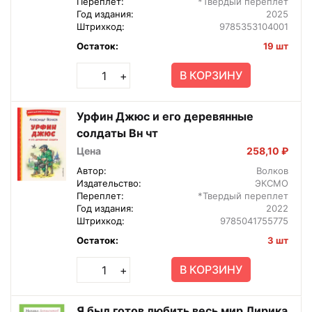
Переплет:
*Твердый переплет
Год издания:
2025
Штрихкод:
9785353104001
Остаток:
19 шт
В КОРЗИНУ
+
Урфин Джюс и его деревянные
солдаты Вн чт
Цена
258,10 ₽
Автор:
Волков
Издательство:
ЭКСМО
Переплет:
*Твердый переплет
Год издания:
2022
Штрихкод:
9785041755775
Остаток:
3 шт
В КОРЗИНУ
+
Я был готов любить весь мир Лирика