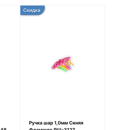
Скидка
Ручка шар 1,0мм Синяя
Ручка 
148
Фламинго РШ-3127
Gold 