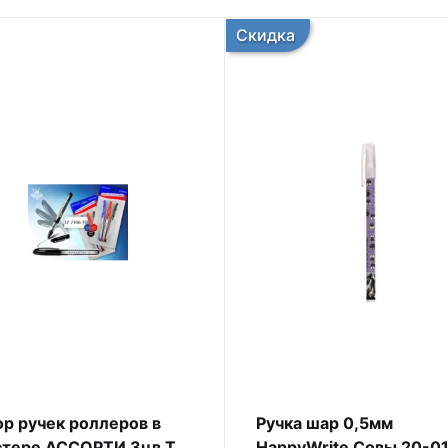
Скидка
р ручек роллеров в
Ручка шар 0,5мм
стере АССОРТИ 3цв TZ
HappyWrite Совы 20-0