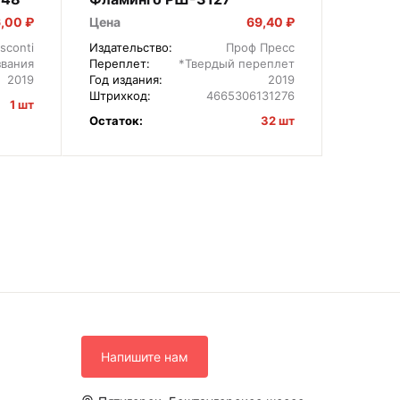
,00 ₽
Цена
69,40 ₽
Цена
sconti
Издательство:
Проф Пресс
Издател
звания
Переплет:
*Твердый переплет
Перепле
2019
Год издания:
2019
Год изда
Штрихкод:
4665306131276
1 шт
Остаток
Остаток:
32 шт
Напишите нам