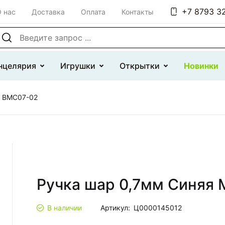
+7 8793 32
 нас
Доставка
Оплата
Контакты
оиск по сайту
нцелярия
Игрушки
Открытки
Новинки
d BMC07-02
Ручка шар 0,7мм Синяя 
В наличии
Артикул:
Ц0000145012