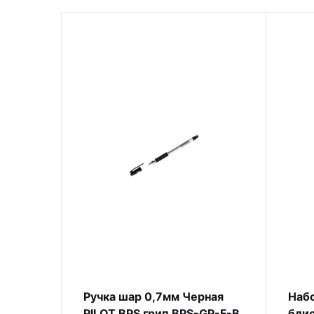
Ручка шар 0,7мм Черная
Набо
PILOT BPS грип BPS-GP-F-B
бли