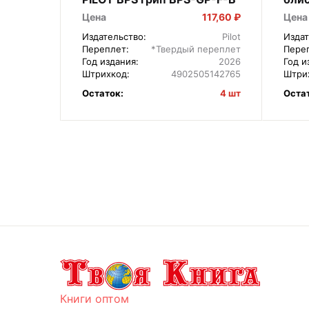
210
Цена
117,60 ₽
Цена
Издательство:
Pilot
Издат
Переплет:
*Твердый переплет
Пере
Год издания:
2026
Год и
Штрихкод:
4902505142765
Штри
Остаток:
4 шт
Оста
Книги оптом