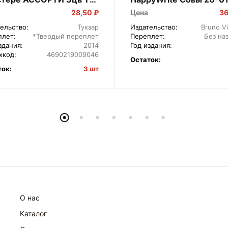
6-3B
28,50 ₽
Цена
36
ельство:
Тукзар
Издательство:
Bruno Vi
плет:
*Твердый переплет
Переплет:
Без на
здания:
2014
Год издания:
хкод:
4690219009046
Остаток:
ток:
3 шт
О нас
Каталог