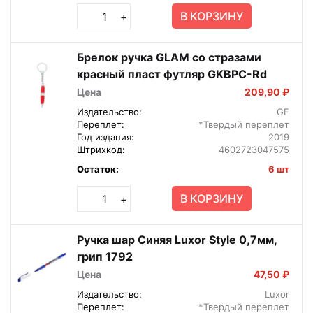
В КОРЗИНУ
+
Брелок ручка GLAM со стразами
красный пласт футляр GKBPC-Rd
Цена
209,90 ₽
Издательство:
GF
Переплет:
*Твердый переплет
Год издания:
2019
Штрихкод:
4602723047575
Остаток:
6 шт
В КОРЗИНУ
+
Ручка шар Синяя Luxor Style 0,7мм,
грип 1792
Цена
47,50 ₽
Издательство:
Luxor
Переплет:
*Твердый переплет