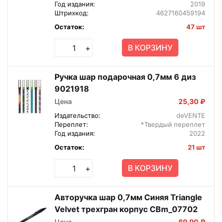
Год издания:
2019
Штрихкод:
4627160459194
Остаток:
47 шт
В КОРЗИНУ
+
Ручка шар подарочная 0,7мм 6 диз
9021918
Цена
25,30 ₽
Издательство:
deVENTE
Переплет:
*Твердый переплет
Год издания:
2022
Остаток:
21 шт
В КОРЗИНУ
+
Авторучка шар 0,7мм Синяя Triangle
Velvet трехгран корпус CBm_07702
Цена
69,90 ₽