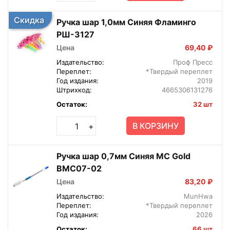
Скидка
Ручка шар 1,0мм Синяя Фламинго
РШ-3127
Цена
69,40 ₽
Издательство:
Проф Пресс
Переплет:
*Твердый переплет
Год издания:
2019
Штрихкод:
4665306131276
Остаток:
32 шт
В КОРЗИНУ
+
Ручка шар 0,7мм Синяя MC Gold
BMC07-02
Цена
83,20 ₽
Издательство:
MunHwa
Переплет:
*Твердый переплет
Год издания:
2026
Остаток:
66 шт