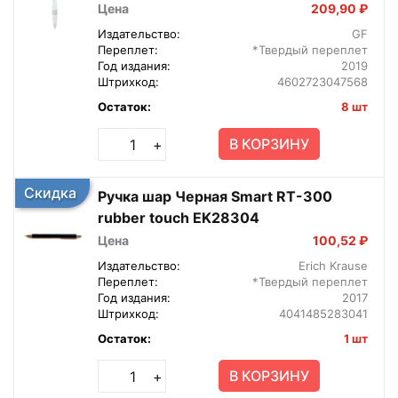
Цена
209,90 ₽
Издательство:
GF
Переплет:
*Твердый переплет
Год издания:
2019
Штрихкод:
4602723047568
Остаток:
8 шт
В КОРЗИНУ
+
Скидка
Ручка шар Черная Smart RT-300
rubber touch EK28304
Цена
100,52 ₽
Издательство:
Erich Krause
Переплет:
*Твердый переплет
Год издания:
2017
Штрихкод:
4041485283041
Остаток:
1 шт
В КОРЗИНУ
+