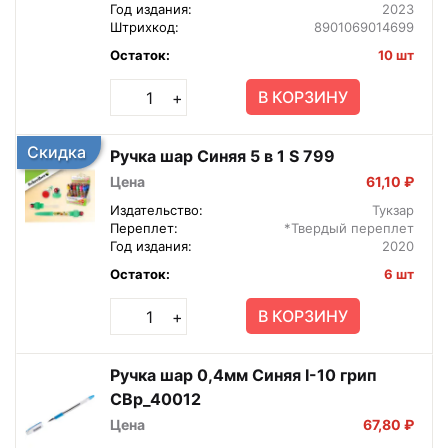
Год издания:
2023
Штрихкод:
8901069014699
Остаток:
10 шт
В КОРЗИНУ
+
Скидка
Ручка шар Синяя 5 в 1 S 799
Цена
61,10 ₽
Издательство:
Тукзар
Переплет:
*Твердый переплет
Год издания:
2020
Остаток:
6 шт
В КОРЗИНУ
+
Ручка шар 0,4мм Синяя I-10 грип
CBp_40012
Цена
67,80 ₽