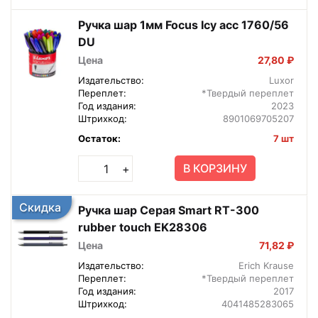
Ручка шар 1мм Focus Icy асс 1760/56
DU
Цена
27,80 ₽
Издательство:
Luxor
Переплет:
*Твердый переплет
Год издания:
2023
Штрихкод:
8901069705207
Остаток:
7 шт
В КОРЗИНУ
+
Скидка
Ручка шар Серая Smart RT-300
rubber touch EK28306
Цена
71,82 ₽
Издательство:
Erich Krause
Переплет:
*Твердый переплет
Год издания:
2017
Штрихкод:
4041485283065