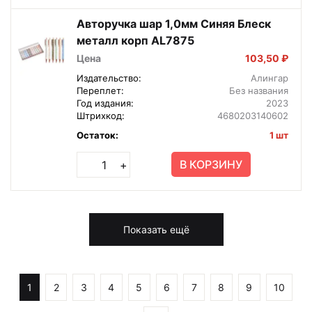
Авторучка шар 1,0мм Синяя Блеск
металл корп AL7875
Цена
103,50 ₽
Издательство:
Алингар
Переплет:
Без названия
Год издания:
2023
Штрихкод:
4680203140602
Остаток:
1 шт
В КОРЗИНУ
+
Показать ещё
1
2
3
4
5
6
7
8
9
10