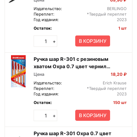
Издательство:
BERLINGO
Переплет:
*Твердый переплет
Год издания:
2023
Остаток:
1 шт
В КОРЗИНУ
+
Ручка шар R-301 с резиновым
хватом Охра 0.7 цвет чернил
красный в коробке по 50 шт.
Цена
18,20 ₽
Издательство:
Erich Krause
Переплет:
*Твердый переплет
Год издания:
2023
Остаток:
150 шт
В КОРЗИНУ
+
Ручка шар R-301 Охра 0.7 цвет