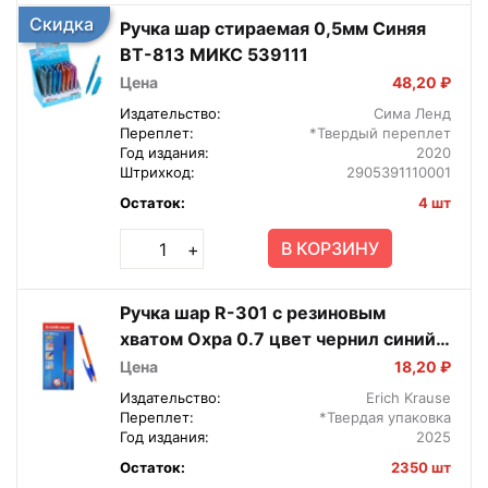
Скидка
Ручка шар стираемая 0,5мм Синяя
ВТ-813 МИКС 539111
Цена
48,20 ₽
Издательство:
Сима Ленд
Переплет:
*Твердый переплет
Год издания:
2020
Штрихкод:
2905391110001
Остаток:
4 шт
В КОРЗИНУ
+
Ручка шар R-301 с резиновым
хватом Охра 0.7 цвет чернил синий в
коробке по 50 шт. EK39531
Цена
18,20 ₽
Издательство:
Erich Krause
Переплет:
*Твердая упаковка
Год издания:
2025
Остаток:
2350 шт