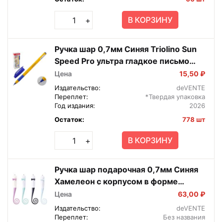
В КОРЗИНУ
+
Ручка шар 0,7мм Синяя Triolino Sun
Speed Pro ультра гладкое письмо
5073841
Цена
15,50 ₽
Издательство:
deVENTE
Переплет:
*Твердая упаковка
Год издания:
2026
Остаток:
778 шт
В КОРЗИНУ
+
Ручка шар подарочная 0,7мм Синяя
Хамелеон с корпусом в форме
ящерицы с поворотным механизмом
Цена
63,00 ₽
9021923
Издательство:
deVENTE
Переплет:
Без названия