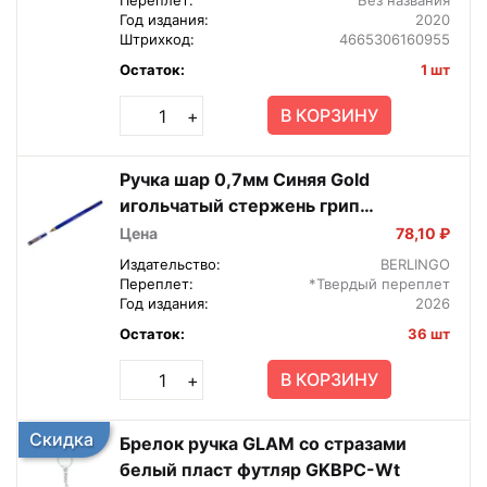
Год издания:
2020
Штрихкод:
4665306160955
Остаток:
1 шт
В КОРЗИНУ
+
Ручка шар 0,7мм Синяя Gold
игольчатый стержень грип
CBp_07500
Цена
78,10 ₽
Издательство:
BERLINGO
Переплет:
*Твердый переплет
Год издания:
2026
Остаток:
36 шт
В КОРЗИНУ
+
Скидка
Брелок ручка GLAM со стразами
белый пласт футляр GKBPC-Wt