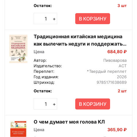
Остаток:
3 шт
В КОРЗИНУ
+
Традиционная китайская медицина
как вылечить недуги и поддержать
здоровье
Цена
684,80 ₽
Автор:
Пивоварова
Издательство:
АСТ
Переплет:
*Твердый переплет
Год издания:
2026
Штрихкод:
9785171638689
Остаток:
2 шт
В КОРЗИНУ
+
О чем думает моя голова КЛ
Цена
365,90 ₽