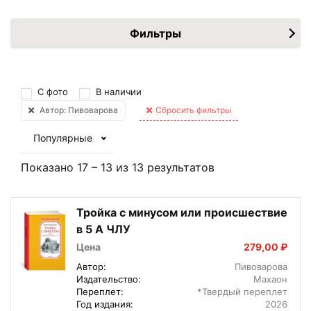
Фильтры
С фото
В наличии
Автор: Пивоварова
Сбросить фильтры
Популярные
Показано
17
–
13
из
13
результатов
Тройка с минусом или происшествие
в 5 А ЧЛУ
Цена
279,00 ₽
Автор:
Пивоварова
Издательство:
Махаон
Переплет:
*Твердый переплет
Год издания:
2026