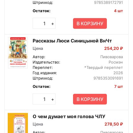
Штрихкод:
9785389172791
Остаток:
4 шт
В КОРЗИНУ
+
Рассказы Люси Синицыной ВнЧт
Цена
254,20 ₽
Автор:
Пивоварова
Издательство:
Росмэн
Переплет:
*Твердый переплет
Год издания:
2026
Штрихкод:
9785353091691
Остаток:
7 шт
В КОРЗИНУ
+
О чем думает моя голова ЧЛУ
Цена
278,50 ₽
Автор:
Пивоварова