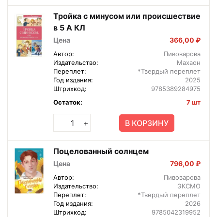
Тройка с минусом или происшествие
в 5 А КЛ
Цена
366,00 ₽
Автор:
Пивоварова
Издательство:
Махаон
Переплет:
*Твердый переплет
Год издания:
2025
Штрихкод:
9785389284975
Остаток:
7 шт
В КОРЗИНУ
+
Поцелованный солнцем
Цена
796,00 ₽
Автор:
Пивоварова
Издательство:
ЭКСМО
Переплет:
*Твердый переплет
Год издания:
2026
Штрихкод:
9785042319952