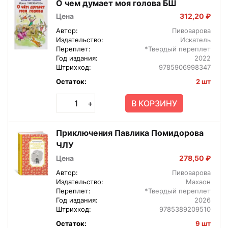
О чем думает моя голова БШ
Цена
312,20 ₽
Автор:
Пивоварова
Издательство:
Искатель
Переплет:
*Твердый переплет
Год издания:
2022
Штрихкод:
9785906998347
Остаток:
2 шт
В КОРЗИНУ
+
Приключения Павлика Помидорова
ЧЛУ
Цена
278,50 ₽
Автор:
Пивоварова
Издательство:
Махаон
Переплет:
*Твердый переплет
Год издания:
2026
Штрихкод:
9785389209510
Остаток:
9 шт