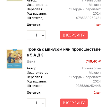
Автор:
Пивоварова
Издательство:
Махаон
Переплет:
*Твердый переплет
Год издания:
2024
Штрихкод:
9785389252431
Остаток:
1 шт
В КОРЗИНУ
+
Тройка с минусом или происшествие
в 5 А ДК
Цена
746,40 ₽
Автор:
Пивоварова
Издательство:
Махаон
Переплет:
*Твердый переплет
Год издания:
2024
Штрихкод:
9785389252448
Остаток:
2 шт
В КОРЗИНУ
+