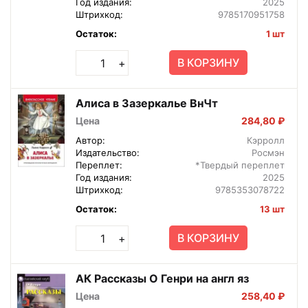
Год издания:
2025
Штрихкод:
9785170951758
Остаток:
1 шт
В КОРЗИНУ
+
Алиса в Зазеркалье ВнЧт
Цена
284,80 ₽
Автор:
Кэрролл
Издательство:
Росмэн
Переплет:
*Твердый переплет
Год издания:
2025
Штрихкод:
9785353078722
Остаток:
13 шт
В КОРЗИНУ
+
АК Рассказы О Генри на англ яз
Цена
258,40 ₽