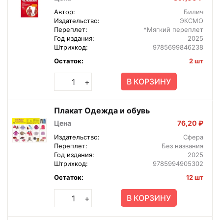
Автор:
Билич
Издательство:
ЭКСМО
Переплет:
*Мягкий переплет
Год издания:
2025
Штрихкод:
9785699846238
Остаток:
2 шт
В КОРЗИНУ
+
Плакат Одежда и обувь
Цена
76,20 ₽
Издательство:
Сфера
Переплет:
Без названия
Год издания:
2025
Штрихкод:
9785994905302
Остаток:
12 шт
В КОРЗИНУ
+