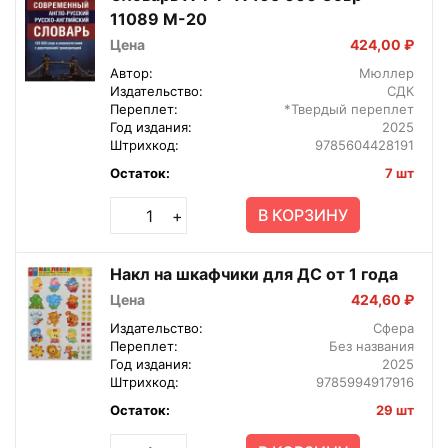
11089 М-20
Цена
424,00 ₽
Автор:
Мюллер
Издательство:
СДК
Переплет:
*Твердый переплет
Год издания:
2025
Штрихкод:
9785604428191
Остаток:
7 шт
В КОРЗИНУ
+
Накл на шкафчики для ДС от 1 года
Цена
424,60 ₽
Издательство:
Сфера
Переплет:
Без названия
Год издания:
2025
Штрихкод:
9785994917916
Остаток:
29 шт