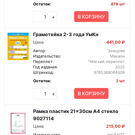
Остаток:
476 шт
В КОРЗИНУ
+
Грамотейка 2-3 года УмКн
Цена
441,00 ₽
Автор:
Земцова
Издательство:
Махаон
Переплет:
*Мягкий переплет
Год издания:
2025
Штрихкод:
9785389064409
Остаток:
2 шт
В КОРЗИНУ
+
Рамка пластик 21x30см A4 стекло
9027114
Цена
215,00 ₽
Издательство:
deVENTE