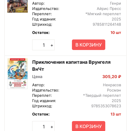
Автор:
Генри
Издательство:
Айрис Пресс
Переплет:
*Мягкий переплет
Год издания:
2025
Штрихкод:
9785811264148
Остаток:
10 шт
В КОРЗИНУ
+
Приключения капитана Врунгеля
ВнЧт
Цена
305,20 ₽
Автор:
Некрасов
Издательство:
Росмэн
Переплет:
*Твердый переплет
Год издания:
2025
Штрихкод:
9785353078623
Остаток:
13 шт
В КОРЗИНУ
+