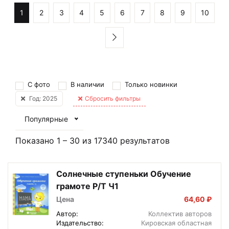
1
2
3
4
5
6
7
8
9
10
С фото
В наличии
Только новинки
Год: 2025
Сбросить фильтры
Популярные
Показано
1
–
30
из
17340
результатов
Солнечные ступеньки Обучение
грамоте Р/Т Ч1
Цена
64,60 ₽
Автор:
Коллектив авторов
Издательство:
Кировская областная