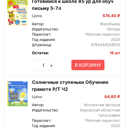
Готовимся к школе 85 ур для обуч
письму 5-7л
Цена
574,40 ₽
Автор:
Воробьева
Издательство:
Литера
Переплет:
*Мягкий переплет
Год издания:
2025
Штрихкод:
9785944558015
Остаток:
16 шт
В КОРЗИНУ
+
Солнечные ступеньки Обучение
грамоте Р/Т Ч2
Цена
64,60 ₽
Автор:
Коллектив авторов
Издательство:
Кировская областная
типография
Переплет:
*Мягкий переплет
Год издания:
2025