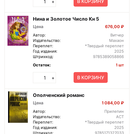
В КОРЗИНУ
+
Нина и Золотое Число Кн 5
Цена
676,00 ₽
Автор:
Витчер
Издательство:
Махаон
Переплет:
*Твердый переплет
Год издания:
2025
Штрихкод:
9785389058866
Остаток:
1 шт
В КОРЗИНУ
+
Ополченский романс
Цена
1 084,00 ₽
Автор:
Прилепин
Издательство:
АСТ
Переплет:
*Твердый переплет
Год издания:
2025
Штрихкод:
9785171327033