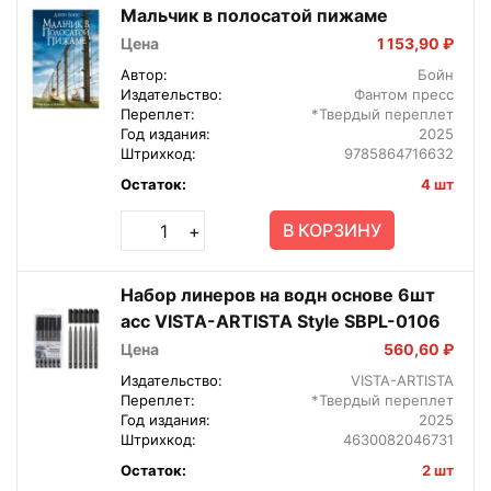
Мальчик в полосатой пижаме
Цена
1 153,90 ₽
Автор:
Бойн
Издательство:
Фантом пресс
Переплет:
*Твердый переплет
Год издания:
2025
Штрихкод:
9785864716632
Остаток:
4 шт
В КОРЗИНУ
+
Набор линеров на водн основе 6шт
асс VISTA-ARTISTA Style SBPL-0106
Цена
560,60 ₽
Издательство:
VISTA-ARTISTA
Переплет:
*Твердый переплет
Год издания:
2025
Штрихкод:
4630082046731
Остаток:
2 шт