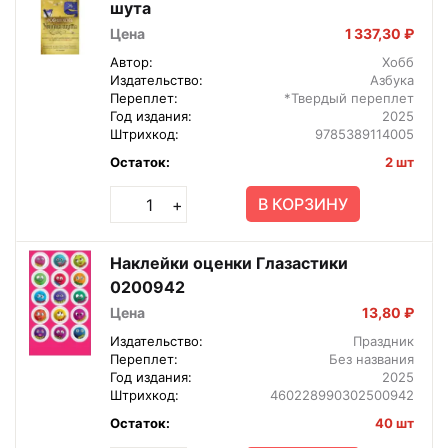
шута
Цена
1 337,30 ₽
Автор:
Хобб
Издательство:
Азбука
Переплет:
*Твердый переплет
Год издания:
2025
Штрихкод:
9785389114005
Остаток:
2 шт
В КОРЗИНУ
+
Наклейки оценки Глазастики
0200942
Цена
13,80 ₽
Издательство:
Праздник
Переплет:
Без названия
Год издания:
2025
Штрихкод:
460228990302500942
Остаток:
40 шт