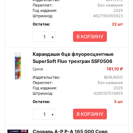
Переплет:
Без названия
Год издания:
2025
Штрихкод:
4627192955923
Остаток:
22 шт
В КОРЗИНУ
+
Карандаши 6цв флуоресцентные
SuperSoft Fluo трехгран SSF0506
Цена
181,10 ₽
Издательство:
BERLINGO
Переплет:
Без названия
Год издания:
2025
Штрихкод:
4260107514855
Остаток:
3 шт
В КОРЗИНУ
+
Словарь А-Р Р-А 165 000 Совр