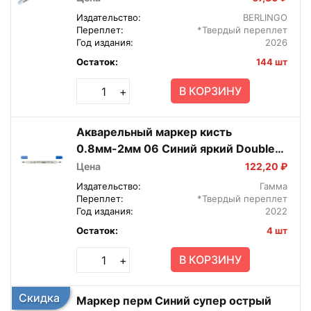
Издательство:
BERLINGO
Переплет:
*Твердый переплет
Год издания:
2026
Остаток:
144 шт
В КОРЗИНУ
+
Акварельный маркер кисть
0.8мм-2мм 06 Синий яркий Double
Tone SMW-02
Цена
122,20 ₽
Издательство:
Гамма
Переплет:
*Твердый переплет
Год издания:
2022
Остаток:
4 шт
В КОРЗИНУ
+
Скидка
Маркер перм Синий супер острый