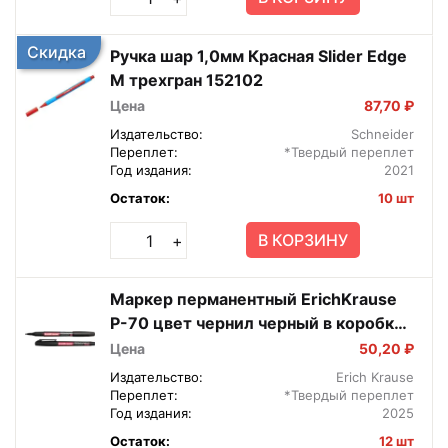
Скидка
Ручка шар 1,0мм Красная Slider Edge
M трехгран 152102
Цена
87,70 ₽
Издательство:
Schneider
Переплет:
*Твердый переплет
Год издания:
2021
Остаток:
10 шт
В КОРЗИНУ
+
Маркер перманентный ErichKrause
P-70 цвет чернил черный в коробке
по 12 шт 37073
Цена
50,20 ₽
Издательство:
Erich Krause
Переплет:
*Твердый переплет
Год издания:
2025
Остаток:
12 шт