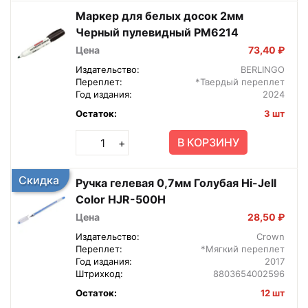
Маркер для белых досок 2мм
Черный пулевидный PM6214
Цена
73,40 ₽
Издательство:
BERLINGO
Переплет:
*Твердый переплет
Год издания:
2024
Остаток:
3 шт
В КОРЗИНУ
+
Скидка
Ручка гелевая 0,7мм Голубая Hi-Jell
Color HJR-500H
Цена
28,50 ₽
Издательство:
Crown
Переплет:
*Мягкий переплет
Год издания:
2017
Штрихкод:
8803654002596
Остаток:
12 шт