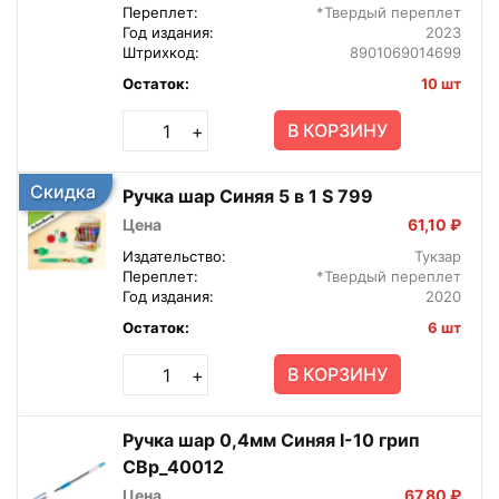
Переплет:
*Твердый переплет
Год издания:
2023
Штрихкод:
8901069014699
Остаток:
10 шт
В КОРЗИНУ
+
Скидка
Ручка шар Синяя 5 в 1 S 799
Цена
61,10 ₽
Издательство:
Тукзар
Переплет:
*Твердый переплет
Год издания:
2020
Остаток:
6 шт
В КОРЗИНУ
+
Ручка шар 0,4мм Синяя I-10 грип
CBp_40012
Цена
67,80 ₽