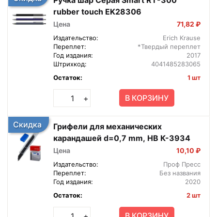
rubber touch EK28306
Цена
71,82 ₽
Издательство:
Erich Krause
Переплет:
*Твердый переплет
Год издания:
2017
Штрихкод:
4041485283065
Остаток:
1 шт
В КОРЗИНУ
+
Скидка
Грифели для механических
карандашей d=0,7 mm, HB К-3934
Цена
10,10 ₽
Издательство:
Проф Пресс
Переплет:
Без названия
Год издания:
2020
Остаток:
2 шт
В КОРЗИНУ
+