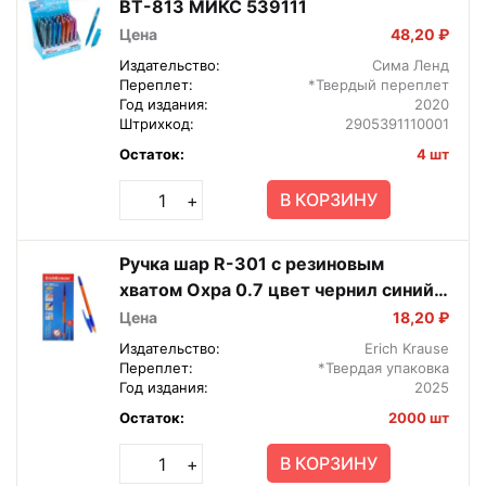
ВТ-813 МИКС 539111
Цена
48,20 ₽
Издательство:
Сима Ленд
Переплет:
*Твердый переплет
Год издания:
2020
Штрихкод:
2905391110001
Остаток:
4 шт
В КОРЗИНУ
+
Ручка шар R-301 с резиновым
хватом Охра 0.7 цвет чернил синий в
коробке по 50 шт. EK39531
Цена
18,20 ₽
Издательство:
Erich Krause
Переплет:
*Твердая упаковка
Год издания:
2025
Остаток:
2000 шт
В КОРЗИНУ
+