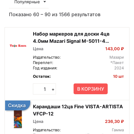
Популярные
Показано
60
–
90
из
1566
результатов
Набор маркеров для доски 4цв
4.0мм Mazari Signal М-5011-4
2472377
Цена
143,00 ₽
Издательство:
Мазари
Переплет:
*Пакет
Год издания:
2024
Остаток:
10 шт
В КОРЗИНУ
+
Скидка
Карандаши 12цв Fine VISTA-ARTISTA
VFCP-12
Цена
236,30 ₽
Издательство:
Гамма