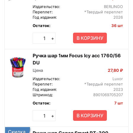
Издательство:
BERLINGO
Переплет:
*Твердый переплет
Год издания:
2026
Остаток:
36 шт
В КОРЗИНУ
+
Ручка шар 1мм Focus Icy асс 1760/56
DU
Цена
27,80 ₽
Издательство:
Luxor
Переплет:
*Твердый переплет
Год издания:
2023
Штрихкод:
8901069705207
Остаток:
7 шт
В КОРЗИНУ
+
Скидка
Ручка шар Серая Smart RT-300