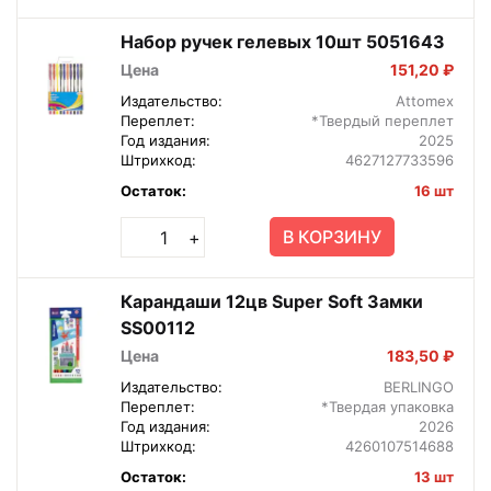
Набор ручек гелевых 10шт 5051643
Цена
151,20 ₽
Издательство:
Attomex
Переплет:
*Твердый переплет
Год издания:
2025
Штрихкод:
4627127733596
Остаток:
16 шт
В КОРЗИНУ
+
Карандаши 12цв Super Soft Замки
SS00112
Цена
183,50 ₽
Издательство:
BERLINGO
Переплет:
*Твердая упаковка
Год издания:
2026
Штрихкод:
4260107514688
Остаток:
13 шт