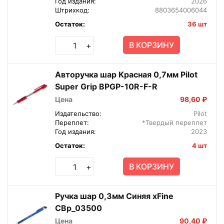
Год издания:
2026
Штрихкод:
8803654006044
Остаток:
36 шт
В КОРЗИНУ
+
Авторучка шар Красная 0,7мм Pilot
Super Grip BPGP-10R-F-R
Цена
98,60 ₽
Издательство:
Pilot
Переплет:
*Твердый переплет
Год издания:
2023
Остаток:
4 шт
В КОРЗИНУ
+
Ручка шар 0,3мм Синяя xFine
CBp_03500
Цена
90,40 ₽