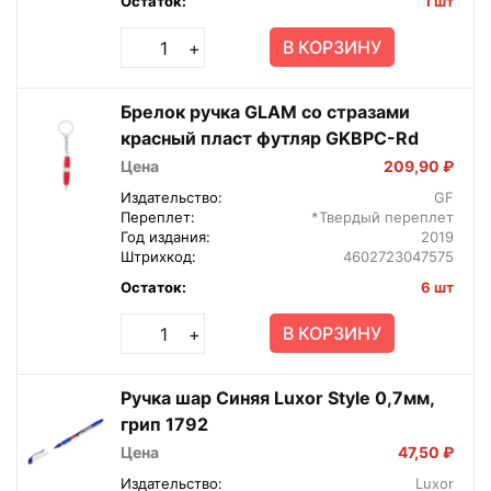
Остаток:
1 шт
В КОРЗИНУ
+
Брелок ручка GLAM со стразами
красный пласт футляр GKBPC-Rd
Цена
209,90 ₽
Издательство:
GF
Переплет:
*Твердый переплет
Год издания:
2019
Штрихкод:
4602723047575
Остаток:
6 шт
В КОРЗИНУ
+
Ручка шар Синяя Luxor Style 0,7мм,
грип 1792
Цена
47,50 ₽
Издательство:
Luxor