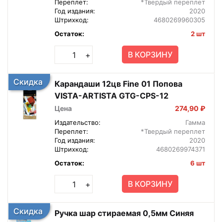
Переплет:
*Твердый переплет
Год издания:
2020
Штрихкод:
4680269960305
Остаток:
2 шт
В КОРЗИНУ
+
Скидка
Карандаши 12цв Fine 01 Попова
VISTA-ARTISTA GTG-CPS-12
Цена
274,90 ₽
Издательство:
Гамма
Переплет:
*Твердый переплет
Год издания:
2020
Штрихкод:
4680269974371
Остаток:
6 шт
В КОРЗИНУ
+
Скидка
Ручка шар стираемая 0,5мм Синяя