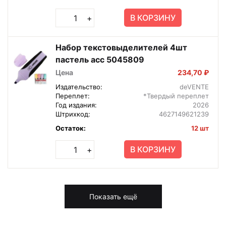
В КОРЗИНУ
+
Набор текстовыделителей 4шт
пастель асс 5045809
Цена
234,70 ₽
Издательство:
deVENTE
Переплет:
*Твердый переплет
Год издания:
2026
Штрихкод:
4627149621239
Остаток:
12 шт
В КОРЗИНУ
+
Показать ещё