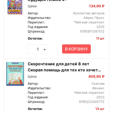
Цена
134,90 ₽
Автор:
Коллектив авторов
Издательство:
Айрис Пресс
Переплет:
*Мягкий переплет
Год издания:
2025
Штрихкод:
9785811287512
Остаток:
11 шт
В КОРЗИНУ
+
Скорочтение для детей 8 лет
Скорая помощь для тех кто хочет
читать быстрее
Цена
408,80 ₽
Автор:
Скатова
Издательство:
Феникс
Переплет:
*Мягкий переплет
Год издания:
2023
Штрихкод:
9785222405772
Остаток:
13 шт