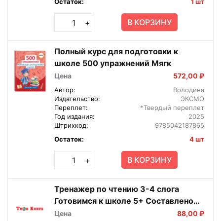
Остаток:
1 шт
В КОРЗИНУ
+
Полный курс для подготовки к
школе 500 упражнений Мягк
Цена
572,00 ₽
Автор:
Володина
Издательство:
ЭКСМО
Переплет:
*Твердый переплет
Год издания:
2025
Штрихкод:
9785042187865
Остаток:
4 шт
В КОРЗИНУ
+
Тренажер по чтению 3-4 слога
Готовимся к школе 5+ Составлено
логопедом 69383
Цена
88,00 ₽