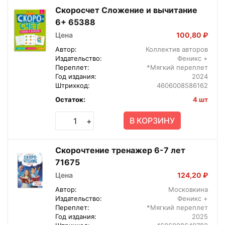
Скоросчет Сложение и вычитание
6+ 65388
Цена
100,80 ₽
Автор:
Коллектив авторов
Издательство:
Феникс +
Переплет:
*Мягкий переплет
Год издания:
2024
Штрихкод:
4606008586162
Остаток:
4 шт
В КОРЗИНУ
+
Скорочтение тренажер 6-7 лет
71675
Цена
124,20 ₽
Автор:
Московкина
Издательство:
Феникс +
Переплет:
*Мягкий переплет
Год издания:
2025