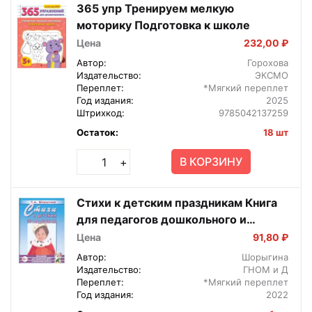
365 упр Тренируем мелкую
моторику Подготовка к школе
Цена
232,00 ₽
Автор:
Горохова
Издательство:
ЭКСМО
Переплет:
*Мягкий переплет
Год издания:
2025
Штрихкод:
9785042137259
Остаток:
18 шт
В КОРЗИНУ
+
Стихи к детским праздникам Книга
для педагогов дошкольного и
начального школьного образования
Цена
91,80 ₽
Автор:
Шорыгина
Издательство:
ГНОМ и Д
Переплет:
*Мягкий переплет
Год издания:
2022