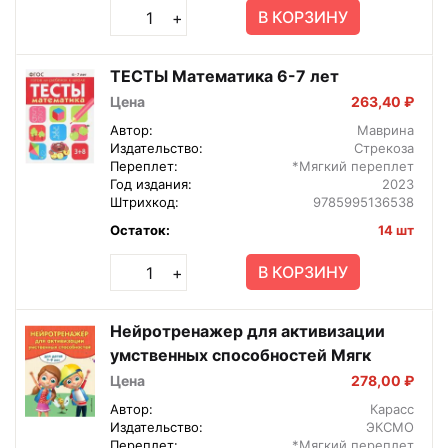
В КОРЗИНУ
+
ТЕСТЫ Математика 6-7 лет
Цена
263,40 ₽
Автор:
Маврина
Издательство:
Стрекоза
Переплет:
*Мягкий переплет
Год издания:
2023
Штрихкод:
9785995136538
Остаток:
14 шт
В КОРЗИНУ
+
Нейротренажер для активизации
умственных способностей Мягк
Цена
278,00 ₽
Автор:
Карасс
Издательство:
ЭКСМО
Переплет:
*Мягкий переплет