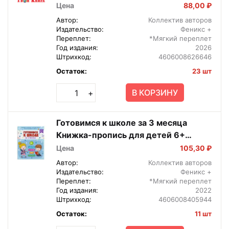
логопедом 69382
Цена
88,00 ₽
Автор:
Коллектив авторов
Издательство:
Феникс +
Переплет:
*Мягкий переплет
Год издания:
2026
Штрихкод:
4606008626646
Остаток:
23 шт
В КОРЗИНУ
+
Готовимся к школе за 3 месяца
Книжка-пропись для детей 6+
48336
Цена
105,30 ₽
Автор:
Коллектив авторов
Издательство:
Феникс +
Переплет:
*Мягкий переплет
Год издания:
2022
Штрихкод:
4606008405944
Остаток:
11 шт