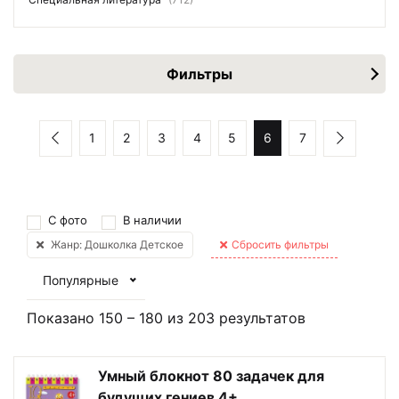
Фильтры
1
2
3
4
5
6
7
С фото
В наличии
Жанр: Дошколка Детское
Сбросить фильтры
Популярные
Показано
150
–
180
из
203
результатов
Умный блокнот 80 задачек для
будущих гениев 4+