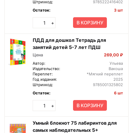
Штрихкод:
9785222416402
Остаток:
3 шт
В КОРЗИНУ
+
ПДД для дошкол Тетрадь для
занятий детей 5-7 лет ПДШ
Цена
269,00 ₽
Автор:
Ульева
Издательство:
Вакоша
Переплет:
*Мягкий переплет
Год издания:
2025
Штрихкод:
9785001325802
Остаток:
6 шт
В КОРЗИНУ
+
Умный блокнот 75 лабиринтов для
самых наблюдательных 5+