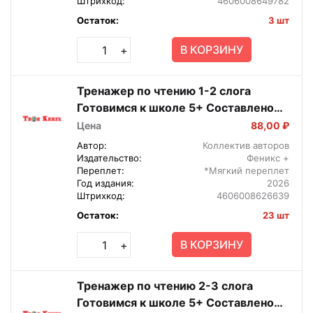
Штрихкод:
4606008649782
Остаток:
3 шт
В КОРЗИНУ
+
Тренажер по чтению 1-2 слога
Готовимся к школе 5+ Составлено
логопедом 69381
Цена
88,00 ₽
Автор:
Коллектив авторов
Издательство:
Феникс +
Переплет:
*Мягкий переплет
Год издания:
2026
Штрихкод:
4606008626639
Остаток:
23 шт
В КОРЗИНУ
+
Тренажер по чтению 2-3 слога
Готовимся к школе 5+ Составлено