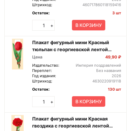
Штрихкод:
460717860118159416
Остаток:
3 шт
В КОРЗИНУ
+
Плакат фигурный мини Красный
тюльпан с георгиевской лентой
59,022,00
Цена
49,90 ₽
Издательство:
Империя поздравлений
Переплет:
Без названия
Год издания:
2026
Штрихкод:
4630220919118
Остаток:
130 шт
В КОРЗИНУ
+
Плакат фигурный мини Красная
гвоздика с георгиевской лентой