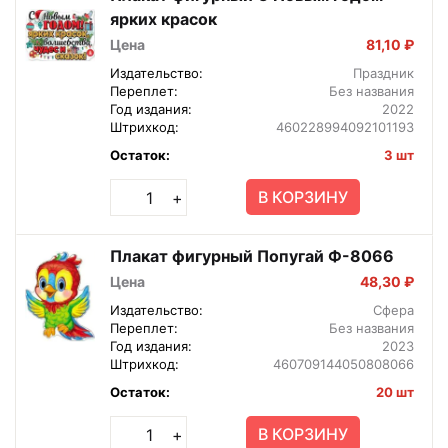
ярких красок
Цена
81,10 ₽
Издательство:
Праздник
Переплет:
Без названия
Год издания:
2022
Штрихкод:
460228994092101193
Остаток:
3 шт
В КОРЗИНУ
+
Плакат фигурный Попугай Ф-8066
Цена
48,30 ₽
Издательство:
Сфера
Переплет:
Без названия
Год издания:
2023
Штрихкод:
460709144050808066
Остаток:
20 шт
В КОРЗИНУ
+