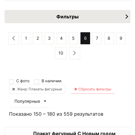
Фильтры
1
2
3
4
5
6
7
8
9
10
С фото
В наличии
Жанр: Плакаты фигурные
Сбросить фильтры
Популярные
Показано
150
–
180
из
559
результатов
Плакат фигурный С Новым годом