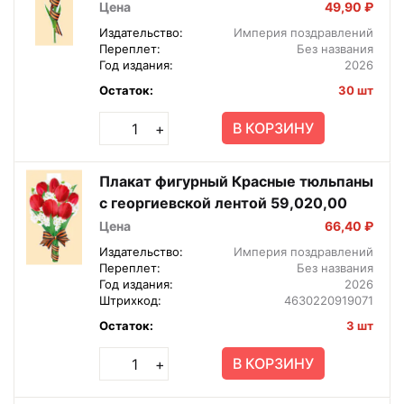
59,021,00
Цена
49,90 ₽
Издательство:
Империя поздравлений
Переплет:
Без названия
Год издания:
2026
Остаток:
30 шт
В КОРЗИНУ
+
Плакат фигурный Красные тюльпаны
с георгиевской лентой 59,020,00
Цена
66,40 ₽
Издательство:
Империя поздравлений
Переплет:
Без названия
Год издания:
2026
Штрихкод:
4630220919071
Остаток:
3 шт
В КОРЗИНУ
+