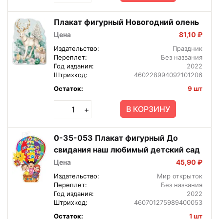
Плакат фигурный Новогодний олень
Цена
81,10 ₽
Издательство:
Праздник
Переплет:
Без названия
Год издания:
2022
Штрихкод:
460228994092101206
Остаток:
9 шт
В КОРЗИНУ
+
0-35-053 Плакат фигурный До
свидания наш любимый детский сад
Цена
45,90 ₽
Издательство:
Мир открыток
Переплет:
Без названия
Год издания:
2022
Штрихкод:
460701275989400053
Остаток:
1 шт