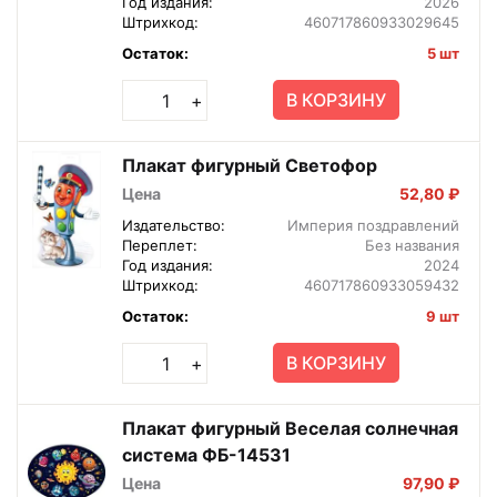
Год издания:
2026
Штрихкод:
460717860933029645
Остаток:
5 шт
В КОРЗИНУ
+
Плакат фигурный Светофор
Цена
52,80 ₽
Издательство:
Империя поздравлений
Переплет:
Без названия
Год издания:
2024
Штрихкод:
460717860933059432
Остаток:
9 шт
В КОРЗИНУ
+
Плакат фигурный Веселая солнечная
система ФБ-14531
Цена
97,90 ₽