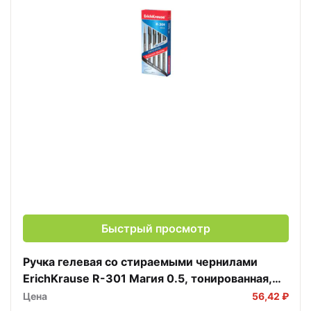
Быстрый просмотр
Ручка гелевая сo стираемыми чернилами
ErichKrause R-301 Магия 0.5, тонированная,
цвет чернил черный
Цена
56,42 ₽