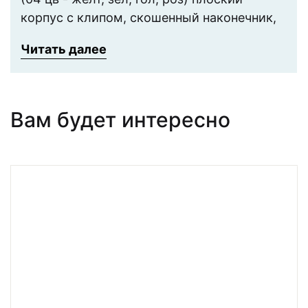
корпус с клипом, скошенный наконечник,
ширина линии 1-4 мм, в пластиковом
Читать далее
блистере
Вам будет интересно