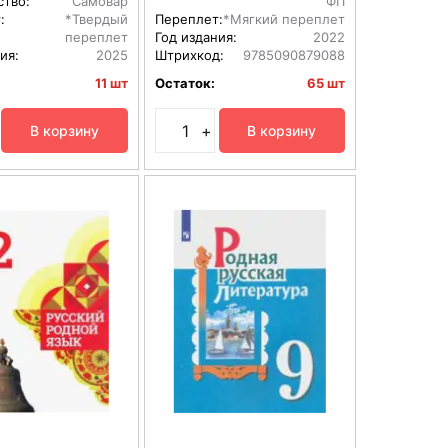
ство:
Самовар
ФП
:
*Твердый
Переплет:
*Мягкий переплет
переплет
Год издания:
2022
ия:
2025
Штрихкод:
9785090879088
11 шт
Остаток:
65 шт
+
В корзину
В корзину