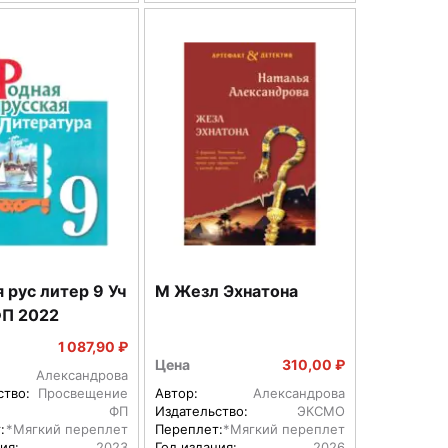
рус литер 9 Уч
М Жезл Эхнатона
П 2022
1 087,90 ₽
Цена
310,00 ₽
Александрова
ство:
Просвещение
Автор:
Александрова
ФП
Издательство:
ЭКСМО
:
*Мягкий переплет
Переплет:
*Мягкий переплет
ия:
2023
Год издания:
2026