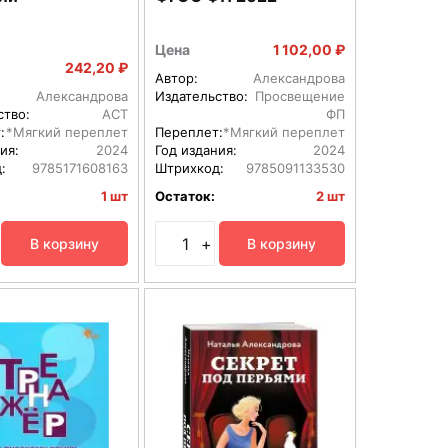
Цена
1 102,00 ₽
242,20 ₽
Автор:
Александрова
Александрова
Издательство:
Просвещение
ство:
АСТ
ФП
:
*Мягкий переплет
Переплет:
*Мягкий переплет
ия:
2024
Год издания:
2024
:
9785171608163
Штрихкод:
9785091133530
1 шт
Остаток:
2 шт
+
В корзину
В корзину