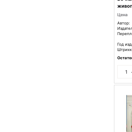
живо
Цена
Автор:
Издате
Перепл
Год изд
Штрихк
Остато