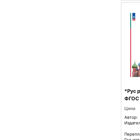
*Рус ро
ФГОС
Цена
Автор:
Издате
Перепл
Год изд