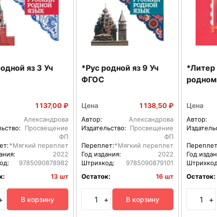
дной яз 3 Уч
*Рус родной яз 9 Уч
*Литер 
ФГОС
1 137,00 ₽
Цена
1 138,50 ₽
Цена
Александрова
Автор:
Александрова
Автор:
льство:
Просвещение
Издательство:
Просвещение
Издатель
ФП
ФП
ет:
*Мягкий переплет
Переплет:
*Мягкий переплет
Переплет
ания:
2022
Год издания:
2022
Год издан
од:
9785090878982
Штрихкод:
9785090879101
Штрихкод
к:
13 шт
Остаток:
16 шт
Остаток:
+
+
+
В корзину
В корзину