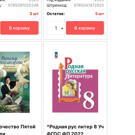
:
9785091025248
Штрихкод:
9785041972820
3 шт
Остаток:
5 шт
+
В корзину
В корзину
очество Пятой
*Родная рус литер 8 Уч
ли
ФГОС ФП 2022