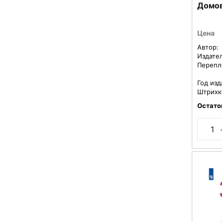
Домов
Цена
Автор:
Издате
Перепл
Год изд
Штрихк
Остато