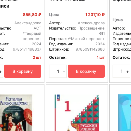
писи
855,80 ₽
Цена
1 237,10 ₽
Цена
Александрова
Автор:
Александрова
льство:
АСТ
Издательство:
Просвещение
Автор:
ет:
*Твердый
ФП
Издатель
переплет
Переплет:
*Мягкий переплет
Переплет
ания:
2024
Год издания:
2024
Год издан
од:
9785171498337
Штрихкод:
9785091142686
Штрихкод
к:
2 шт
Остаток:
1 шт
Остаток:
+
+
+
В корзину
В корзину