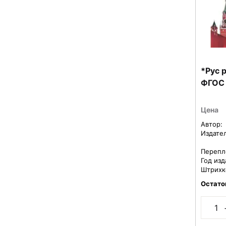
*Рус ро
ФГОС
Цена
Автор:
Издате
Перепл
Год изд
Штрихк
Остато