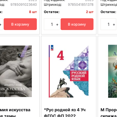
од:
9785091023640
Штрихкод:
9785041851378
Штрихкод
к:
8 шт
Остаток:
2 шт
Остаток:
+
+
+
В корзину
В корзину
мия искусства
*Рус родной яз 4 Уч
М Прор
е темы
ФГОС ФП 2022
скрижа