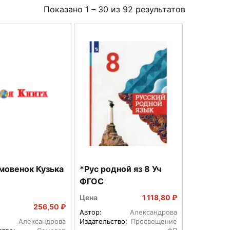
Показано
1
–
30
из
92
результатов
мовенок Кузька
*Рус родной яз 8 Уч
ФГОС
Цена
1 118,80 ₽
256,50 ₽
Автор:
Александрова
Александрова
Издательство:
Просвещение