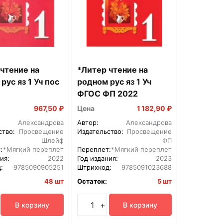
чтение на
*Литер чтение на
родном рус яз 1 Уч пос
родном рус яз 1 Уч
ФГОС ФП 2022
967,50 ₽
Цена
1 182,90 ₽
Александрова
Автор:
Александрова
ство:
Просвещение
Издательство:
Просвещение
Шлейф
ФП
:
*Мягкий переплет
Переплет:
*Мягкий переплет
ия:
2022
Год издания:
2023
:
9785090905251
Штрихкод:
9785091023688
48 шт
Остаток:
5 шт
+
В корзину
В корзину