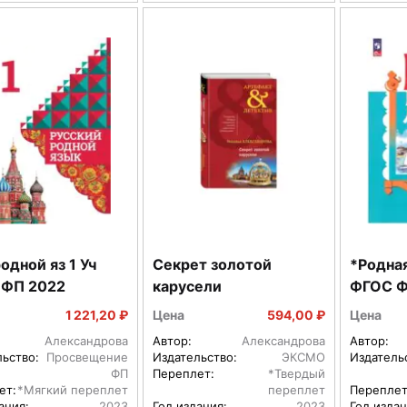
дной яз 1 Уч
Секрет золотой
*Родная 
 ФП 2022
карусели
ФГОС Ф
1 221,20 ₽
Цена
594,00 ₽
Цена
Александрова
Автор:
Александрова
Автор:
льство:
Просвещение
Издательство:
ЭКСМО
Издатель
ФП
Переплет:
*Твердый
ет:
*Мягкий переплет
переплет
Переплет
ания:
2023
Год издания:
2023
Год издан