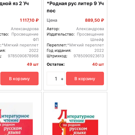
ой яз 2 Уч
*Родная рус литер 9 Уч
пос
1 117,10 ₽
Цена
889,50 ₽
Александрова
Автор:
Александрова
ство:
Просвещение
Издательство:
Просвещение
ФП
Шлейф
:
*Мягкий переплет
Переплет:
*Мягкий переплет
ия:
2022
Год издания:
2022
:
9785090878968
Штрихкод:
9785090923613
49 шт
Остаток:
40 шт
+
В корзину
В корзину