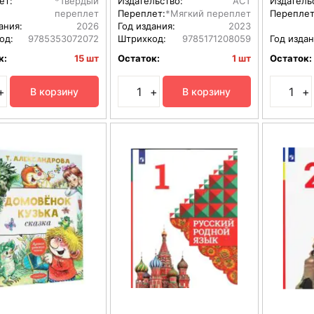
ет:
*Твердый
Издательство:
АСТ
Издатель
переплет
Переплет:
*Мягкий переплет
Переплет
ания:
2026
Год издания:
2023
од:
9785353072072
Штрихкод:
9785171208059
Год издан
к:
15 шт
Остаток:
1 шт
Остаток:
+
+
+
В корзину
В корзину