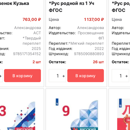
енок Кузька
*Рус родной яз 1 Уч
*Рус родн
ФГОС
ФГОС
763,00 ₽
Цена
1 137,00 ₽
Цена
Александрова
Автор:
Александрова
Автор:
льство:
АСТ
Издательство:
Просвещение
Издатель
ет:
*Твердый
ФП
переплет
Переплет:
*Мягкий переплет
Переплет
ания:
2025
Год издания:
2022
Год издан
од:
9785171354152
Штрихкод:
9785090880893
Штрихкод
к:
2 шт
Остаток:
26 шт
Остаток:
+
+
+
В корзину
В корзину