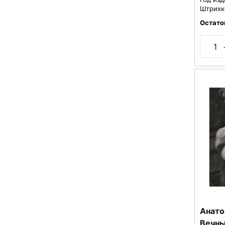
Штрихк
Остато
Анато
Вечны