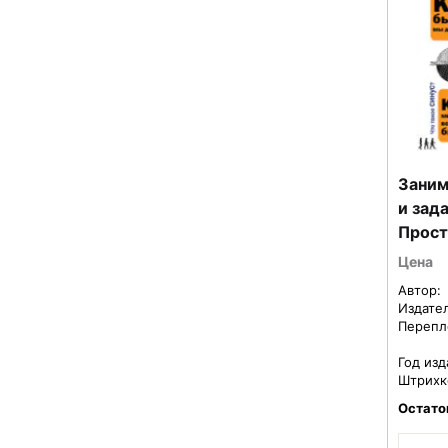
Заним
и зад
Прост
детей
Цена
Автор:
Издате
Перепл
Год изд
Штрихк
Остато