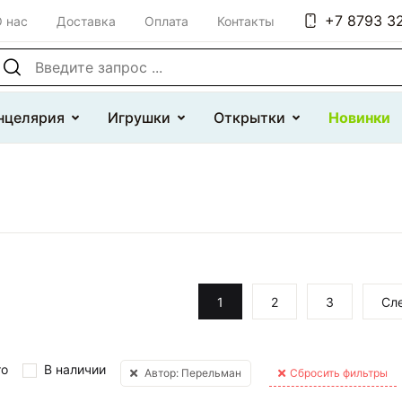
+7 8793 32
 нас
Доставка
Оплата
Контакты
оиск по сайту
нцелярия
Игрушки
Открытки
Новинки
1
2
3
Сл
то
В наличии
Автор: Перельман
Сбросить фильтры