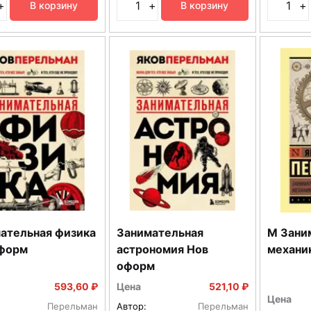
+
+
+
В корзину
В корзину
ательная физика
Занимательная
М Зани
форм
астрономия Нов
механи
оформ
593,60 ₽
Цена
521,10 ₽
Цена
Перельман
Автор:
Перельман