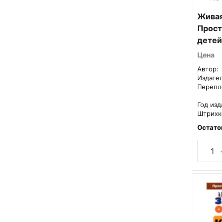
Живая
Прост
детей
Цена
Автор:
Издате
Перепл
Год изд
Штрихк
Остато