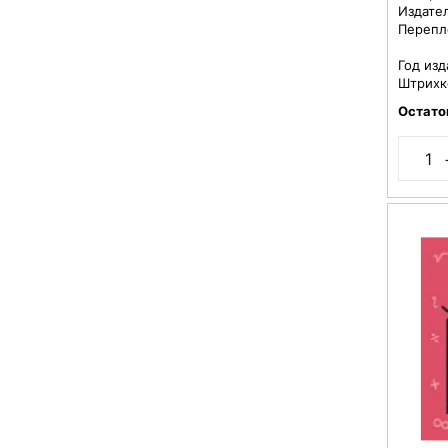
Издате
Перепл
Год изд
Штрихк
Остато