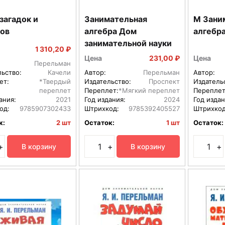
загадок и
Занимательная
М Зани
ов
алгебра Дом
алгебр
занимательной науки
1 310,20 ₽
Цена
231,00 ₽
Цена
Перельман
льство:
Качели
Автор:
Перельман
Автор:
ет:
*Твердый
Издательство:
Проспект
Издатель
переплет
Переплет:
*Мягкий переплет
Переплет
ания:
2021
Год издания:
2024
Год издан
од:
9785907302433
Штрихкод:
9785392405527
Штрихкод
к:
2 шт
Остаток:
1 шт
Остаток:
+
+
+
В корзину
В корзину