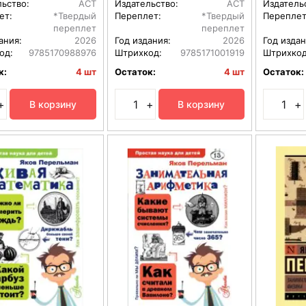
льство:
АСТ
Издательство:
АСТ
Издатель
ет:
*Твердый
Переплет:
*Твердый
Переплет
переплет
переплет
ания:
2026
Год издания:
2026
Год издан
од:
9785170988976
Штрихкод:
9785171001919
Штрихкод
к:
4 шт
Остаток:
4 шт
Остаток:
+
+
+
В корзину
В корзину