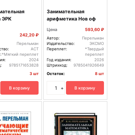
мательная
Занимательная
а ЭРК
арифметика Нов оф
Цена
593,60 ₽
242,20 ₽
Автор:
Перельман
Перельман
Издательство:
ЭКСМО
ство:
АСТ
Переплет:
*Твердый
:
*Мягкий переплет
переплет
ия:
2024
Год издания:
2026
:
9785171653828
Штрихкод:
9785041926649
3 шт
Остаток:
8 шт
+
В корзину
В корзину