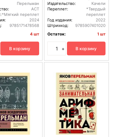
Перельман
Издательство:
Качели
ство:
АСТ
Переплет:
*Твердый
:
*Мягкий переплет
переплет
ия:
2024
Год издания:
2022
:
9785171478568
Штрихкод:
9785907401020
4 шт
Остаток:
1 шт
+
В корзину
В корзину