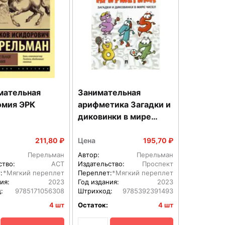
мательная
Занимательная
омия ЭРК
арифметика Загадки и
диковинки в мире
чисел
211,80 ₽
Цена
195,70 ₽
Перельман
Автор:
Перельман
ство:
АСТ
Издательство:
Проспект
:
*Мягкий переплет
Переплет:
*Мягкий переплет
ия:
2023
Год издания:
2023
:
9785171056308
Штрихкод:
9785392391493
4 шт
Остаток:
4 шт