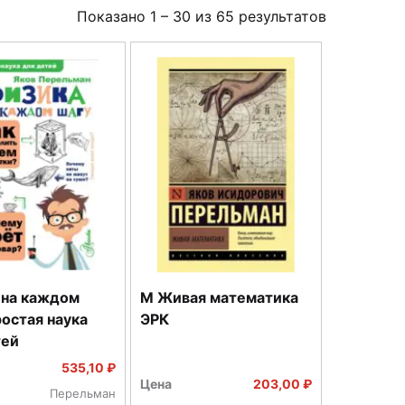
Показано
1
–
30
из
65
результатов
 на каждом
М Живая математика
остая наука
ЭРК
тей
535,10 ₽
Цена
203,00 ₽
Перельман