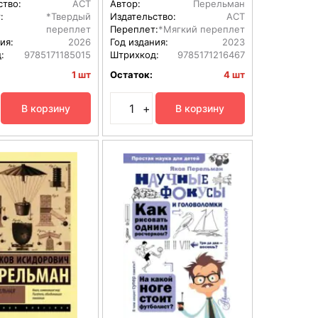
ство:
АСТ
Автор:
Перельман
:
*Твердый
Издательство:
АСТ
переплет
Переплет:
*Мягкий переплет
ия:
2026
Год издания:
2023
:
9785171185015
Штрихкод:
9785171216467
1 шт
Остаток:
4 шт
+
В корзину
В корзину