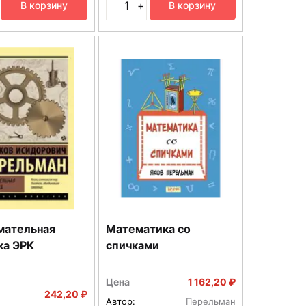
+
В корзину
В корзину
мательная
Математика со
ка ЭРК
спичками
Цена
1 162,20 ₽
242,20 ₽
Автор:
Перельман