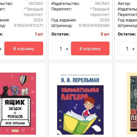
льство:
ЭКСМО
Издательство:
ЭКСМО
Автор:
ет:
*Твердый
Переплет:
*Твердый
Издатель
переплет
переплет
Переплет
ания:
2025
Год издания:
2026
Год издан
од:
9785041610371
Штрихкод:
9785041658366
Штрихкод
к:
1 шт
Остаток:
5 шт
Остаток:
+
+
+
В корзину
В корзину