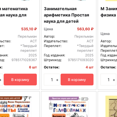
 математика
Занимательная
М Зани
ая наука для
арифметика Простая
физика
наука для детей
535,10 ₽
Цена
563,60 ₽
Цена
Перельман
Автор:
Перельман
льство:
АСТ
Издательство:
АСТ
Автор:
ет:
*Твердый
Переплет:
*Твердый
Издатель
переплет
переплет
Переплет
ания:
2025
Год издания:
2025
Год издан
од:
9785171028367
Штрихкод:
9785171093020
Штрихкод
к:
6 шт
Остаток:
4 шт
Остаток:
+
+
+
В корзину
В корзину