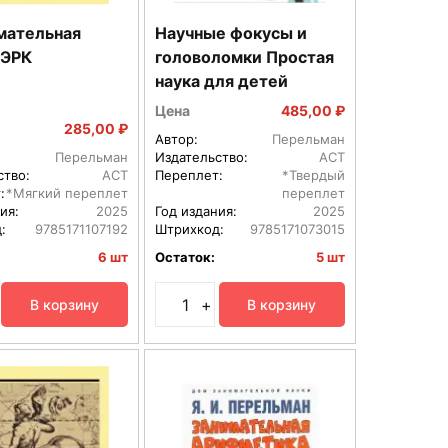
мательная
Научные фокусы и
 ЭРК
головоломки Простая
наука для детей
Цена
485,00 ₽
285,00 ₽
Автор:
Перельман
Перельман
Издательство:
АСТ
ство:
АСТ
Переплет:
*Твердый
:
*Мягкий переплет
переплет
ия:
2025
Год издания:
2025
:
9785171107192
Штрихкод:
9785171073015
6 шт
Остаток:
5 шт
+
В корзину
В корзину