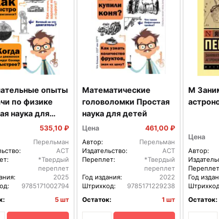
ательные опыты
Математические
М Зани
ачи по физике
головоломки Простая
астрон
ая наука для
наука для детей
535,10 ₽
Цена
461,00 ₽
Цена
Перельман
Автор:
Перельман
льство:
АСТ
Издательство:
АСТ
Автор:
ет:
*Твердый
Переплет:
*Твердый
Издатель
переплет
переплет
Переплет
ания:
2025
Год издания:
2022
Год издан
од:
9785171002794
Штрихкод:
9785171229238
Штрихкод
к:
5 шт
Остаток:
1 шт
Остаток: