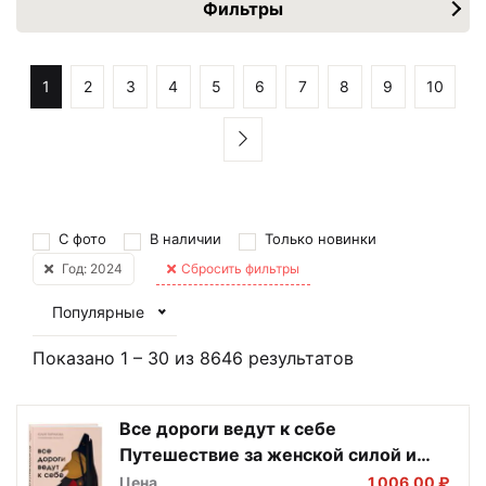
Фильтры
1
2
3
4
5
6
7
8
9
10
С фото
В наличии
Только новинки
Год: 2024
Сбросить фильтры
Популярные
Показано
1
–
30
из
8646
результатов
Все дороги ведут к себе
Путешествие за женской силой и
мудростью
Цена
1 006,00 ₽