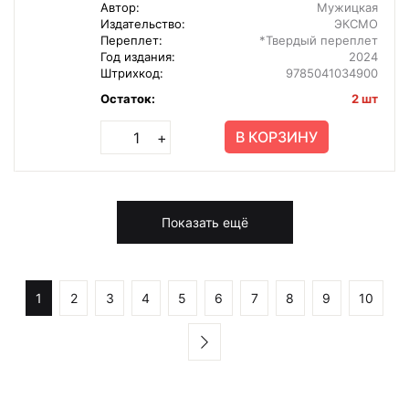
Автор:
Мужицкая
Издательство:
ЭКСМО
Переплет:
*Твердый переплет
Год издания:
2024
Штрихкод:
9785041034900
Остаток:
2 шт
В КОРЗИНУ
+
Показать ещё
1
2
3
4
5
6
7
8
9
10