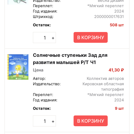
Издательство:
Весна дизайн
Переплет:
*Мягкий переплет
Год издания:
2024
Штрихкод:
2000000017631
Остаток:
508 шт
В КОРЗИНУ
+
Солнечные ступеньки Зад для
развития малышей Р/Т Ч1
Цена
41,30 ₽
Автор:
Коллектив авторов
Издательство:
Кировская областная
типография
Переплет:
*Мягкий переплет
Год издания:
2024
Остаток:
9 шт
В КОРЗИНУ
+