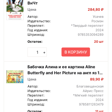
ВнЧт
Цена
284,80 ₽
Автор:
Усачев
Издательство:
Росмэн
Переплет:
*Твердый переплет
Год издания:
2024
Штрихкод:
9785353094289
Остаток:
20 шт
В КОРЗИНУ
+
Бабочка Алина и ее картина Aline
Butterfly and Her Picture на англ яз 1
ур
Цена
89,90 ₽
Автор:
Благовещенская
Издательство:
Айрис Пресс
Переплет:
*Мягкий переплет
Год издания:
2024
Штрихкод:
9785811263479
Остаток:
11 шт