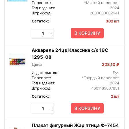
Переплет:
*Мягкий переплет
Год издания:
2024
Штрихкод:
2000000002941
Остаток:
302 шт
В КОРЗИНУ
+
Акварель 24цв Классика с/к 19С
1295-08
Цена
228,10 ₽
Издательство:
Луч
Переплет:
*Твердый переплет
Год издания:
2024
Штрихкод:
4601185007851
Остаток:
2 шт
В КОРЗИНУ
+
Плакат фигурный Жар птица Ф-7454