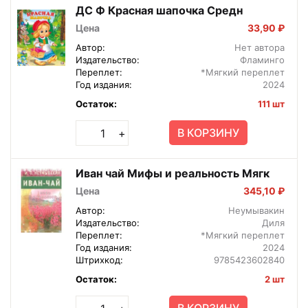
ДС Ф Красная шапочка Средн
Цена
33,90 ₽
Автор:
Нет автора
Издательство:
Фламинго
Переплет:
*Мягкий переплет
Год издания:
2024
Остаток:
111 шт
В КОРЗИНУ
+
Иван чай Мифы и реальность Мягк
Цена
345,10 ₽
Автор:
Неумывакин
Издательство:
Диля
Переплет:
*Мягкий переплет
Год издания:
2024
Штрихкод:
9785423602840
Остаток:
2 шт