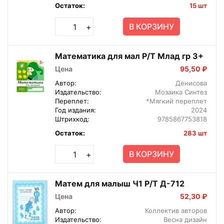
Остаток:
15 шт
В КОРЗИНУ
+
Математика для мал Р/Т Млад гр 3+
Цена
95,50 ₽
Автор:
Денисова
Издательство:
Мозаика Синтез
Переплет:
*Мягкий переплет
Год издания:
2024
Штрихкод:
9785867753818
Остаток:
283 шт
В КОРЗИНУ
+
Матем для малыш Ч1 Р/Т Д-712
Цена
52,30 ₽
Автор:
Коллектив авторов
Издательство:
Весна дизайн