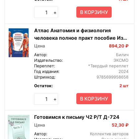
В КОРЗИНУ
+
Атлас Анатомия и физиология
человека полное практ пособие Изд
2
Цена
894,20 ₽
Автор:
Билич
Издательство:
ЭКСМО
Переплет:
*Твердый переплет
Год издания:
2024
Штрихкод:
9785699958658
Остаток:
2 шт
В КОРЗИНУ
+
Готовимся к письму Ч2 Р/Т Д-724
Цена
52,30 ₽
Автор:
Коллектив авторов