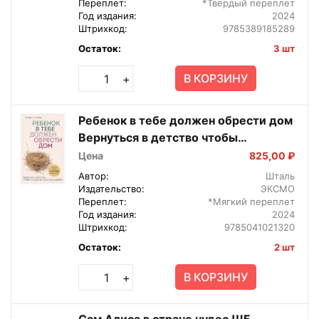
Переплет:
*Твердый переплет
Год издания:
2024
Штрихкод:
9785389185289
Остаток:
3 шт
В КОРЗИНУ
+
Ребенок в тебе должен обрести дом
Вернуться в детство чтобы
исправить взрослые ошибки Мягк
Цена
825,00 ₽
Автор:
Шталь
Издательство:
ЭКСМО
Переплет:
*Мягкий переплет
Год издания:
2024
Штрихкод:
9785041021320
Остаток:
2 шт
В КОРЗИНУ
+
Сам Алиса в стране чудес ШБ