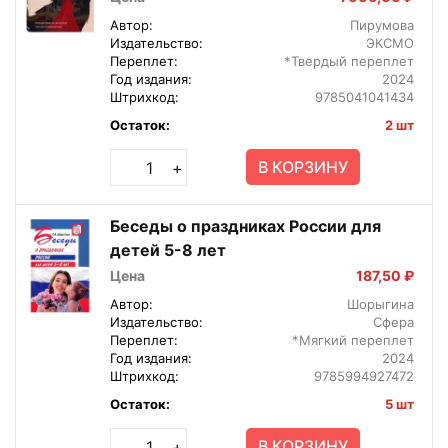
Автор:
Пирумова
Издательство:
ЭКСМО
Переплет:
*Твердый переплет
Год издания:
2024
Штрихкод:
9785041041434
Остаток:
2 шт
В КОРЗИНУ
+
Беседы о праздниках России для
детей 5-8 лет
Цена
187,50 ₽
Автор:
Шорыгина
Издательство:
Сфера
Переплет:
*Мягкий переплет
Год издания:
2024
Штрихкод:
9785994927472
Остаток:
5 шт
В КОРЗИНУ
+