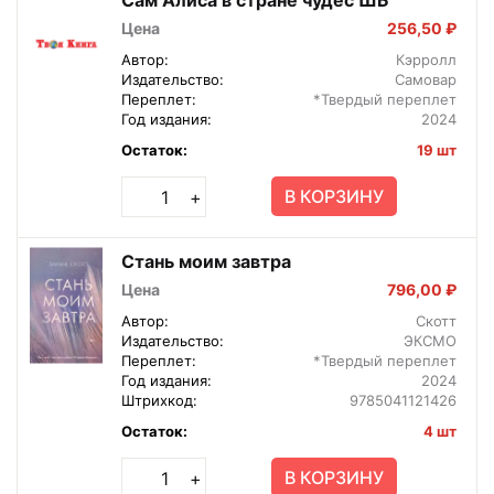
Цена
256,50 ₽
Автор:
Кэрролл
Издательство:
Самовар
Переплет:
*Твердый переплет
Год издания:
2024
Остаток:
19 шт
В КОРЗИНУ
+
Стань моим завтра
Цена
796,00 ₽
Автор:
Скотт
Издательство:
ЭКСМО
Переплет:
*Твердый переплет
Год издания:
2024
Штрихкод:
9785041121426
Остаток:
4 шт
В КОРЗИНУ
+