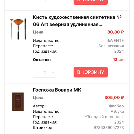
Кисть художественная синтетика №
06 Art веерная удлиненная
деревянная ручка 8073023
Цена
80,80 ₽
Издательство:
deVENTE
Переплет:
Без названия
Год издания:
2024
Остаток:
13 шт
В КОРЗИНУ
+
Госпожа Бовари МК
Цена
305,00 ₽
Автор:
Флобер
Издательство:
Азбука
Переплет:
*Твердый переплет
Год издания:
2024
Штрихкод:
9785389047273