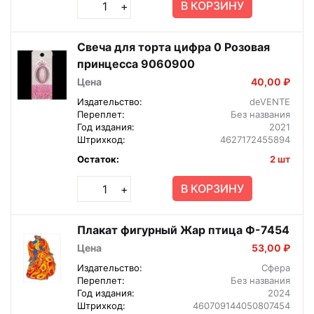
В КОРЗИНУ
+
Свеча для торта цифра 0 Розовая
принцесса 9060900
Цена
40,00 ₽
Издательство:
deVENTE
Переплет:
Без названия
Год издания:
2021
Штрихкод:
4627172455894
Остаток:
2 шт
В КОРЗИНУ
+
Плакат фигурный Жар птица Ф-7454
Цена
53,00 ₽
Издательство:
Сфера
Переплет:
Без названия
Год издания:
2024
Штрихкод:
460709144050807454