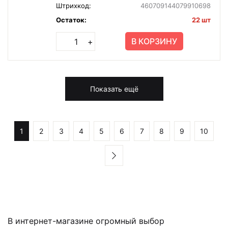
Штрихкод:
460709144079910698
Остаток:
22 шт
В КОРЗИНУ
+
Показать ещё
1
2
3
4
5
6
7
8
9
10
В интернет-магазине огромный выбор