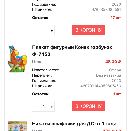
Год издания:
2020
Штрихкод:
9785353085591
Остаток:
17 шт
В КОРЗИНУ
+
Плакат фигурный Конек горбунок
Ф-7453
Цена
48,30 ₽
Издательство:
Сфера
Переплет:
Без названия
Год издания:
2023
Штрихкод:
460709144050807453
Остаток:
1 шт
В КОРЗИНУ
+
Накл на шкафчики для ДС от 1 года
Цена
424,60 ₽