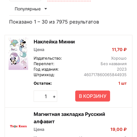
Популярные
Показано
1
–
30
из
7975
результатов
Наклейка Минни
Цена
11,70 ₽
Издательство:
Хорошо
Переплет:
Без названия
Год издания:
2023
Штрихкод:
460717860065844935
Остаток:
1 шт
В КОРЗИНУ
+
Магнитная закладка Русский
алфавит
Цена
19,00 ₽