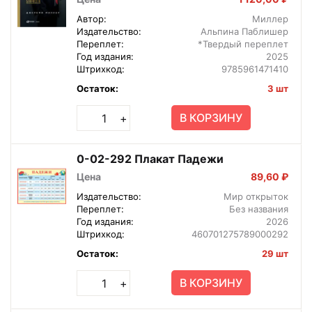
Автор:
Миллер
Издательство:
Альпина Паблишер
Переплет:
*Твердый переплет
Год издания:
2025
Штрихкод:
9785961471410
Остаток:
3 шт
В КОРЗИНУ
+
0-02-292 Плакат Падежи
Цена
89,60 ₽
Издательство:
Мир открыток
Переплет:
Без названия
Год издания:
2026
Штрихкод:
460701275789000292
Остаток:
29 шт
В КОРЗИНУ
+