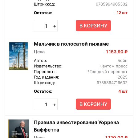
Штрихкод:
9785994905302
Остаток:
12 шт
В КОРЗИНУ
+
Мальчик в полосатой пижаме
Цена
1 153,90 ₽
Автор:
Бойн
Издательство:
Фантом пресс
Переплет:
*Твердый переплет
Год издания:
2025
Штрихкод:
9785864716632
Остаток:
4 шт
В КОРЗИНУ
+
Правила инвестирования Уоррена
Баффетта
Цена
1 120,00 ₽