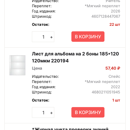
Издательство:
Учитель
Переплет:
*Мягкий переплет
Год издания:
2026
Штрихкод:
4607128447067
Остаток:
22 шт
В КОРЗИНУ
+
Лист для альбома на 2 боны 185*120
120мкм 220194
Цена
57,40 ₽
Издательство:
Спейс
Переплет:
*Мягкий переплет
Год издания:
2022
Штрихкод:
4680211051945
Остаток:
1 шт
В КОРЗИНУ
+
*Журнал учета проверки знаний