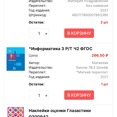
Издательство:
Империя поздравлений
Переплет:
Без названия
Год издания:
2021
Штрихкод:
460717860007863386
Остаток:
2 шт
В КОРЗИНУ
+
*Информатика 3 Р/Т Ч2 ФГОС
Цена
266,50 ₽
Автор:
Матвеева
Издательство:
Бином ЛБЗ Шлейф
Переплет:
*Мягкий переплет
Год издания:
2021
Остаток:
1 шт
В КОРЗИНУ
+
Наклейки оценки Глазастики
0200942