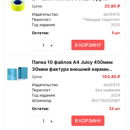
2061713
Цена
25,80 ₽
Издательство:
deVENTE
Переплет:
*Твердый переплет
Год издания:
2025
Остаток:
5 шт
В КОРЗИНУ
+
Папка 10 файлов A4 Juicy 450мкм
30мкм фактура внешний карман
непрозр Ярко Голубая 3100903
Цена
103,40 ₽
Издательство:
deVENTE
Переплет:
Без названия
Год издания:
2024
Штрихкод:
4627154332687
Остаток:
24 шт
В КОРЗИНУ
+