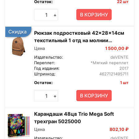
Остаток:
22 шт
В КОРЗИНУ
+
Скидка
Рюкзак подростковый 42x28x14см
текстильный 1 отд на молнии
7032762
Цена
1 500,00 ₽
Издательство:
deVENTE
Переплет:
*Мягкий переплет
Год издания:
2017
Штрихкод:
4627121495711
Остаток:
1 шт
В КОРЗИНУ
+
Карандаши 48цв Trio Mega Soft
трехгран 5025000
Цена
802,10 ₽
Издательство:
deVENTE