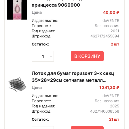
принцесса 9060900
Цена
40,00 ₽
Издательство:
deVENTE
Переплет:
Без названия
Год издания:
2021
Штрихкод:
4627172455894
Остаток:
2 шт
В КОРЗИНУ
+
Лоток для бумаг горизонт 3-x секц
35x28x29см сетчатая металл
Черный 3101703
Цена
1 341,30 ₽
Издательство:
deVENTE
Переплет:
Без названия
Год издания:
2025
Штрихкод:
4627140008558
Остаток:
21 шт