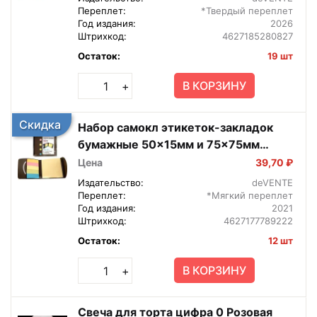
Переплет:
*Твердый переплет
Год издания:
2026
Штрихкод:
4627185280827
Остаток:
19 шт
В КОРЗИНУ
+
Скидка
Набор самокл этикеток-закладок
бумажные 50x15мм и 75x75мм
6x25л 5 пастель 2011001
Цена
39,70 ₽
Издательство:
deVENTE
Переплет:
*Мягкий переплет
Год издания:
2021
Штрихкод:
4627177789222
Остаток:
12 шт
В КОРЗИНУ
+
Свеча для торта цифра 0 Розовая