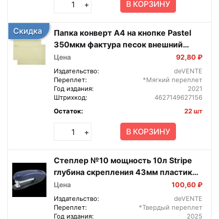
В КОРЗИНУ
+
Скидка
Папка конверт А4 на кнопке Pastel
350мкм фактура песок внешний
карман 3071851
Цена
92,80 ₽
Издательство:
deVENTE
Переплет:
*Мягкий переплет
Год издания:
2021
Штрихкод:
4627149627156
Остаток:
22 шт
В КОРЗИНУ
+
Степлер №10 мощность 10л Stripe
глубина скрепления 43мм пластик
4142352
Цена
100,60 ₽
Издательство:
deVENTE
Переплет:
*Твердый переплет
Год издания:
2025