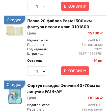
В КОРЗИНУ
+
Скидка
Папка 20 файлов Pastel 500мкм
фактура песок с клап 3101800
Цена
157,30 ₽
Издательство:
deVENTE
Переплет:
Без названия
Год издания:
2021
Штрихкод:
4627149626791
Остаток:
61 шт
В КОРЗИНУ
+
Скидка
Фартук накидка Феечки 40*70см на
липучке FA14-AP
Цена
110,60 ₽
Издательство:
deVENTE
Переплет:
Без названия