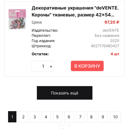
Декоративные украшения "deVENTE.
Короны" тканевые, размер 42x54
мм, 6 шт ассорти цветов, в
Цена
67,20 ₽
пластиков
Издательство:
deVENTE
Переплет:
Без названия
Год издания:
2020
Штрихкод:
4627176480427
Остаток:
4 шт
В КОРЗИНУ
+
Показать ещё
1
2
3
4
5
6
7
8
9
10