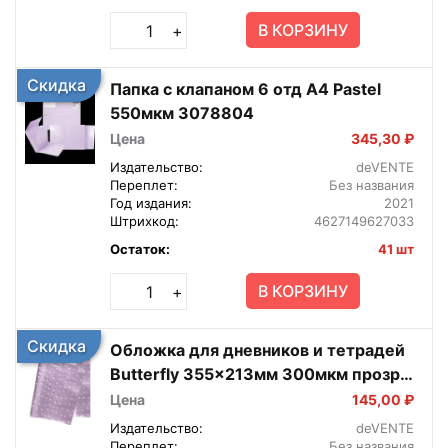
В КОРЗИНУ
+
Скидка
Папка с клапаном 6 отд A4 Pastel
550мкм 3078804
Цена
345,30 ₽
Издательство:
deVENTE
Переплет:
Без названия
Год издания:
2021
Штрихкод:
4627149627033
Остаток:
41 шт
В КОРЗИНУ
+
Скидка
Обложка для дневников и тетрадей
Butterfly 355x213мм 300мкм прозр
ПВХ 8051118
Цена
145,00 ₽
Издательство:
deVENTE
Переплет:
Без названия