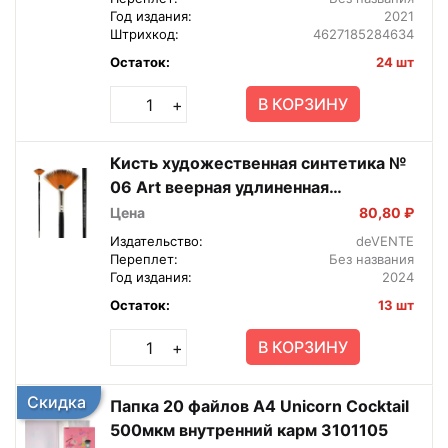
Год издания:
2021
Штрихкод:
4627185284634
Остаток:
24 шт
В КОРЗИНУ
+
Кисть художественная синтетика №
06 Art веерная удлиненная
деревянная ручка 8073023
Цена
80,80 ₽
Издательство:
deVENTE
Переплет:
Без названия
Год издания:
2024
Остаток:
13 шт
В КОРЗИНУ
+
Скидка
Папка 20 файлов А4 Unicorn Cocktail
500мкм внутренний карм 3101105