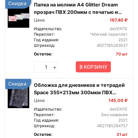
Скидка
Папка на молнии А4 Glitter Dream
прозрач ПВХ 200мкм с печатью и
конфетти 3072100
Цена
167,40 ₽
Издательство:
deVENTE
Переплет:
*Мягкий переплет
Год издания:
2021
Штрихкод:
4627185283637
Остаток:
70 шт
В КОРЗИНУ
+
Скидка
Обложка для дневников и тетрадей
Space 355x213мм 300мкм ПВХ
прозр 8051114
Цена
145,00 ₽
Издательство:
deVENTE
Переплет:
Без названия
Год издания:
2021
Штрихкод:
4627185284757
Остаток:
31 шт