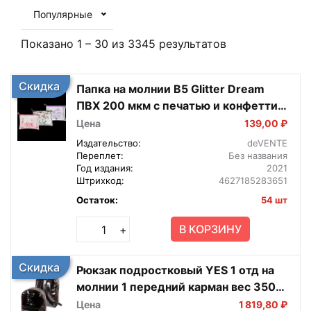
Популярные
Показано
1
–
30
из
3345
результатов
Скидка
Папка на молнии B5 Glitter Dream
ПВХ 200 мкм с печатью и конфетти
3072101
Цена
139,00 ₽
Издательство:
deVENTE
Переплет:
Без названия
Год издания:
2021
Штрихкод:
4627185283651
Остаток:
54 шт
В КОРЗИНУ
+
Скидка
Рюкзак подростковый YES 1 отд на
молнии 1 передний карман вес 350г
7034166
Цена
1 819,80 ₽