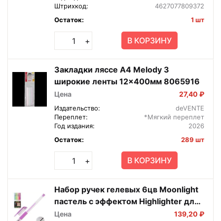
Штрихкод:
4627077809372
Остаток:
1 шт
В КОРЗИНУ
+
Закладки ляссе А4 Melody 3
широкие ленты 12x400мм 8065916
Цена
27,40 ₽
Издательство:
deVENTE
Переплет:
*Мягкий переплет
Год издания:
2026
Остаток:
289 шт
В КОРЗИНУ
+
Набор ручек гелевых 6цв Moonlight
пастель с эффектом Highlighter для
рис на черн бум 5051008
Цена
139,20 ₽