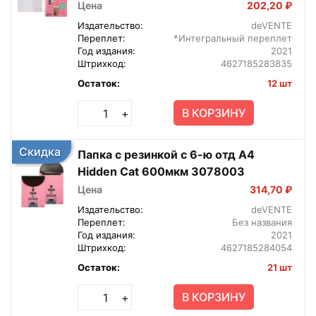
Цена
202,20 ₽
Издательство:
deVENTE
Переплет:
*Интегральный переплет
Год издания:
2021
Штрихкод:
4627185283835
Остаток:
12 шт
В КОРЗИНУ
+
Скидка
Папка с резинкой с 6-ю отд A4
Hidden Cat 600мкм 3078003
Цена
314,70 ₽
Издательство:
deVENTE
Переплет:
Без названия
Год издания:
2021
Штрихкод:
4627185284054
Остаток:
21 шт
В КОРЗИНУ
+