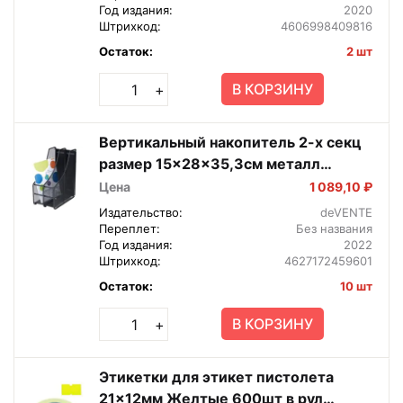
Год издания:
2020
Штрихкод:
4606998409816
Остаток:
2 шт
В КОРЗИНУ
+
Вертикальный накопитель 2-х секц
размер 15x28x35,3см металл
черный 3041001
Цена
1 089,10 ₽
Издательство:
deVENTE
Переплет:
Без названия
Год издания:
2022
Штрихкод:
4627172459601
Остаток:
10 шт
В КОРЗИНУ
+
Этикетки для этикет пистолета
21x12мм Желтые 600шт в рул