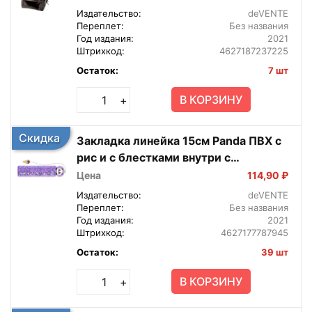
Издательство:
deVENTE
Переплет:
Без названия
Год издания:
2021
Штрихкод:
4627187237225
Остаток:
7 шт
В КОРЗИНУ
+
Скидка
Закладка линейка 15см Panda ПВХ с
рис и с блестками внутри с
подвесом 5091021
Цена
114,90 ₽
Издательство:
deVENTE
Переплет:
Без названия
Год издания:
2021
Штрихкод:
4627177787945
Остаток:
39 шт
В КОРЗИНУ
+