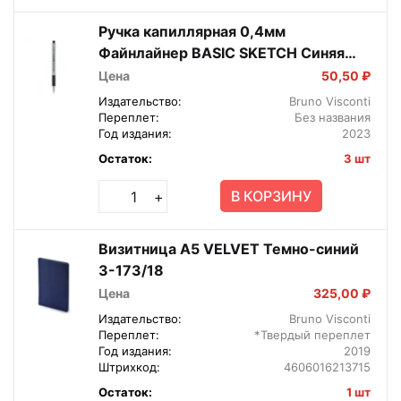
Ручка капиллярная 0,4мм
Файнлайнер BASIC SKETCH Синяя
36-0002
Цена
50,50 ₽
Издательство:
Bruno Visconti
Переплет:
Без названия
Год издания:
2023
Остаток:
3 шт
В КОРЗИНУ
+
Визитница А5 VELVET Темно-синий
3-173/18
Цена
325,00 ₽
Издательство:
Bruno Visconti
Переплет:
*Твердый переплет
Год издания:
2019
Штрихкод:
4606016213715
Остаток:
1 шт