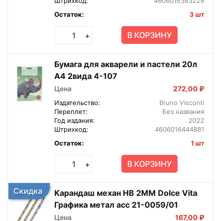
Штрихкод:
4606016363229
Остаток:
3 шт
В КОРЗИНУ
+
Бумага для акварели и пастели 20л
А4 2вида 4-107
Цена
272,00 ₽
Издательство:
Bruno Visconti
Переплет:
Без названия
Год издания:
2022
Штрихкод:
4606016444881
Остаток:
1 шт
В КОРЗИНУ
+
Скидка
Карандаш механ HB 2ММ Dolce Vita
Графика метал асс 21-0059/01
Цена
167,00 ₽