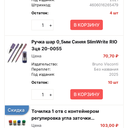
Штрихкод:
4606016265479
Остаток:
4 шт
В КОРЗИНУ
+
Ручка шар 0,5мм Синяя SlimWrite RIO
3цв 20-0055
Цена
70,70 ₽
Издательство:
Bruno Visconti
Переплет:
Без названия
Год издания:
2025
Остаток:
10 шт
В КОРЗИНУ
+
Скидка
Точилка 1 отв с контейнером
регулировка угла заточки
EASYSHARP 35-0006
Цена
103,00 ₽