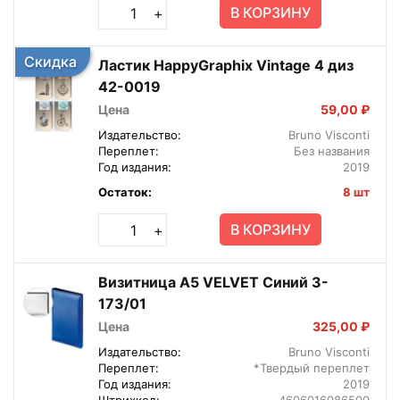
В КОРЗИНУ
+
Скидка
Ластик HappyGraphix Vintage 4 диз
42-0019
Цена
59,00 ₽
Издательство:
Bruno Visconti
Переплет:
Без названия
Год издания:
2019
Остаток:
8 шт
В КОРЗИНУ
+
Визитница А5 VELVET Синий 3-
173/01
Цена
325,00 ₽
Издательство:
Bruno Visconti
Переплет:
*Твердый переплет
Год издания:
2019
Штрихкод:
4606016086500