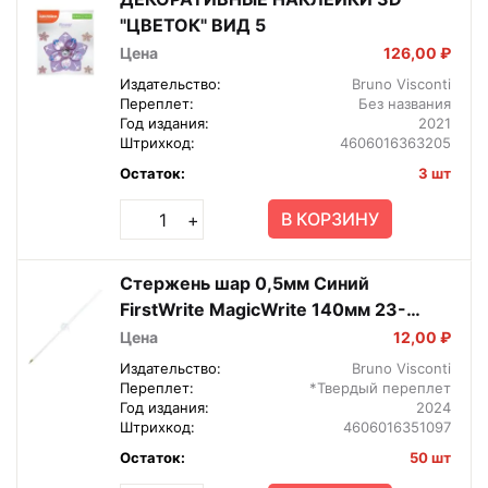
"ЦВЕТОК" ВИД 5
Цена
126,00 ₽
Издательство:
Bruno Visconti
Переплет:
Без названия
Год издания:
2021
Штрихкод:
4606016363205
Остаток:
3 шт
В КОРЗИНУ
+
Стержень шар 0,5мм Синий
FirstWrite MagicWrite 140мм 23-
0040
Цена
12,00 ₽
Издательство:
Bruno Visconti
Переплет:
*Твердый переплет
Год издания:
2024
Штрихкод:
4606016351097
Остаток:
50 шт