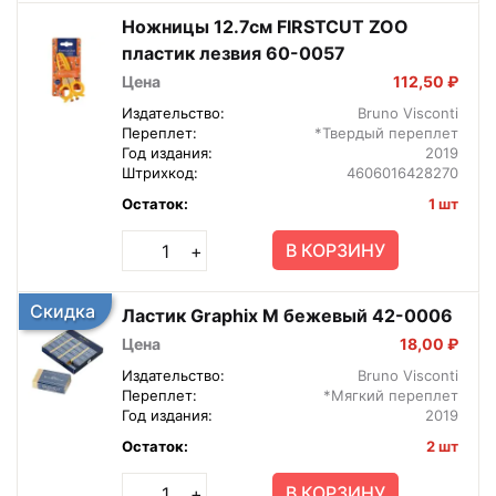
Ножницы 12.7см FIRSTCUT ZOO
пластик лезвия 60-0057
Цена
112,50 ₽
Издательство:
Bruno Visconti
Переплет:
*Твердый переплет
Год издания:
2019
Штрихкод:
4606016428270
Остаток:
1 шт
В КОРЗИНУ
+
Скидка
Ластик Graphix М бежевый 42-0006
Цена
18,00 ₽
Издательство:
Bruno Visconti
Переплет:
*Мягкий переплет
Год издания:
2019
Остаток:
2 шт
В КОРЗИНУ
+