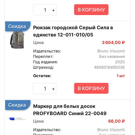
В КОРЗИНУ
+
Скидка
Рюкзак городской Серый Сила в
единстве 12-011-010/05
Цена
3 604,00 ₽
Издательство:
Bruno Visconti
Переплет:
Без названия
Год издания:
2020
Штрихкод:
4606016495036
Остаток:
1 шт
В КОРЗИНУ
+
Скидка
Маркер для белых досок
PROFYBOARD Синий 22-0049
Цена
66,00 ₽
Издательство:
Bruno Visconti
Переплет:
Без названия