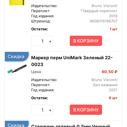
Издательство:
Bruno Visconti
Переплет:
*Твердый переплет
Год издания:
2019
Штрихкод:
4606016166707
Остаток:
1 шт
В КОРЗИНУ
+
Скидка
Маркер перм UniMark Зеленый 22-
0023
Цена
60,50 ₽
Издательство:
Bruno Visconti
Переплет:
Без названия
Год издания:
2021
Остаток:
9 шт
В КОРЗИНУ
+
Скидка
Стержень гелевый 0,5мм Черный