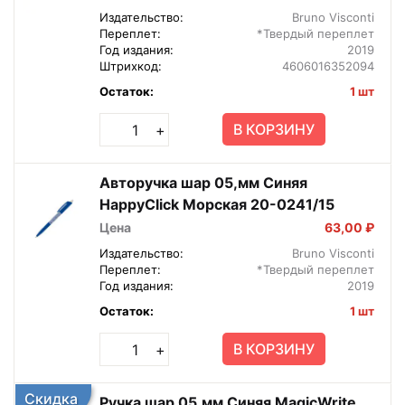
Издательство:
Bruno Visconti
Переплет:
*Твердый переплет
Год издания:
2019
Штрихкод:
4606016352094
Остаток:
1 шт
В КОРЗИНУ
+
Авторучка шар 05,мм Синяя
HappyClick Морская 20-0241/15
Цена
63,00 ₽
Издательство:
Bruno Visconti
Переплет:
*Твердый переплет
Год издания:
2019
Остаток:
1 шт
В КОРЗИНУ
+
Скидка
Ручка шар 05,мм Синяя MagicWrite