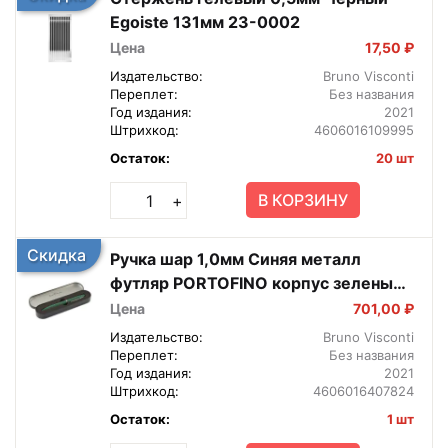
Egoiste 131мм 23-0002
Цена
17,50 ₽
Издательство:
Bruno Visconti
Переплет:
Без названия
Год издания:
2021
Штрихкод:
4606016109995
Остаток:
20 шт
В КОРЗИНУ
+
Скидка
Ручка шар 1,0мм Синяя металл
футляр PORTOFINO корпус зеленый
футляр черн 20-0251-03/01
Цена
701,00 ₽
Издательство:
Bruno Visconti
Переплет:
Без названия
Год издания:
2021
Штрихкод:
4606016407824
Остаток:
1 шт