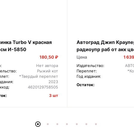
нка Turbo V красная
Автоград Джип Крауле
 см И-5850
радиоупр раб от акк цв
синий 7342502
180,50 ₽
Цена
1 63
:
Нет автора
Издательство:
АВТ
ельство:
Рыжий кот
Переплет:
*К
плет:
*Твердый переплет
Год издания:
здания:
2023
Остаток:
хкод:
4620129758505
ток:
3 шт