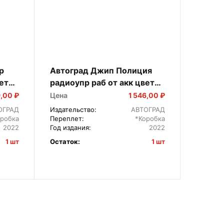
р
Автоград Джип Полиция
Машин
ет
радиоупр раб от акк цвет
синий 7342499
9,00 ₽
Цена
1 546,00 ₽
Цена
ОГРАД
Издательство:
АВТОГРАД
Издател
оробка
Переплет:
*Коробка
Перепле
2022
Год издания:
2022
Год изда
Штрихко
1 шт
Остаток:
1 шт
Остаток