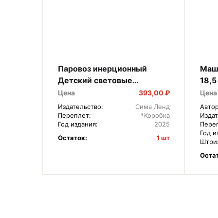
Паровоз инерционный
Маши
Детский световые
18,5
звуковые эффекты цвета
Цена
393,00 ₽
Цена
МИКС 122053
Издательство:
Сима Ленд
Автор
Переплет:
*Коробка
Издат
Год издания:
2025
Пере
Год и
Остаток:
1 шт
Штри
Оста