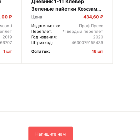
е
Дневник 1-11 Клевер
Дневни
Зеленые пайетки Кожзам
backpa
Д48-5543
,00 ₽
Цена
434,60 ₽
Цена
sconti
Издательство:
Проф Пресс
Издател
еплет
Переплет:
*Твердый переплет
Перепле
2019
Год издания:
2020
Год изда
166707
Штрихкод:
4630079155439
Штрихко
1 шт
Остаток:
16 шт
Остаток
Напишите нам