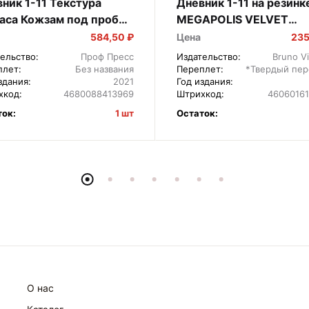
ник 1-11 Текстура
Дневник 1-11 на резинк
аса Кожзам под пробку
MEGAPOLIS VELVET
ечатью Д48-1405
Желтый 10-071/12
584,50 ₽
Цена
235
ельство:
Проф Пресс
Издательство:
Bruno Vi
плет:
Без названия
Переплет:
*Твердый пер
здания:
2021
Год издания:
хкод:
4680088413969
Штрихкод:
4606016
ток:
1 шт
Остаток:
О нас