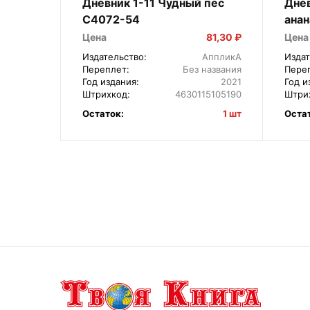
Дневник 1-11 Чудный пес
Днев
С4072-54
анан
с п
Цена
81,30 ₽
Цена
Издательство:
АппликА
Издат
Переплет:
Без названия
Пере
Год издания:
2021
Год и
Штрихкод:
4630115105190
Штри
Остаток:
1 шт
Оста